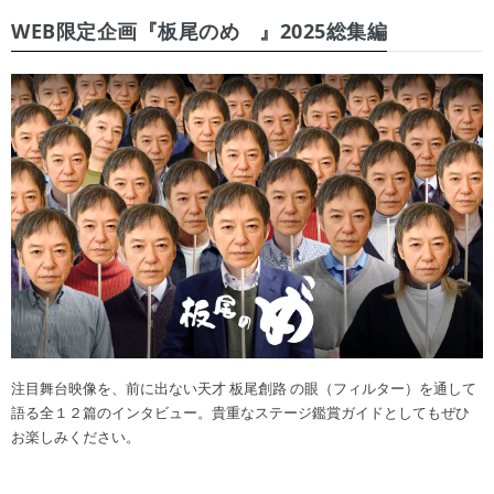
WEB限定企画『板尾のめ゙』2025総集編
注目舞台映像を、前に出ない天才 板尾創路 の眼（フィルター）を通して
語る全１２篇のインタビュー。貴重なステージ鑑賞ガイドとしてもぜひ
お楽しみください。