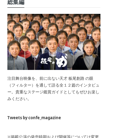
総集編
注目舞台映像を、前に出ない天才 板尾創路 の眼
（フィルター）を通して語る全１２篇のインタビュ
ー。貴重なステージ鑑賞ガイドとしてもぜひお楽し
みください。
Tweets by confe_magazine
※掲載公演の発売時期および開催等については変更