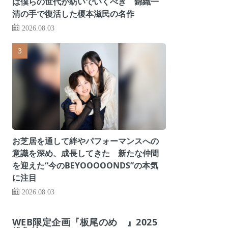
は僕らの世代が紡いでいくべき 錦織一
清の手で復活した榎本滋民の名作
2026.08.03
お芝居を通して絆やパフォーマンスへの
意識を深め、成長してきた 新たな仲間
を迎えた“今のBEYOOOOONDS”の本気
に注目
2026.08.03
WEB限定企画『板尾のめ゙』2025