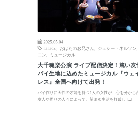
2025.05.04
LiLiCo
,
おばたのお兄さん
,
ジェシー・ネルソン
ニン
,
ミュージカル
大千穐楽公演 ライブ配信決定！篤い友
パイ生地に込めたミュージカル『ウェ
レス』全国へ向けて出発！
パイ作りに天性の才能を持つ1人の女性が、心を分かち
友人や周りの人々によって、望まぬ生活を打破し […]