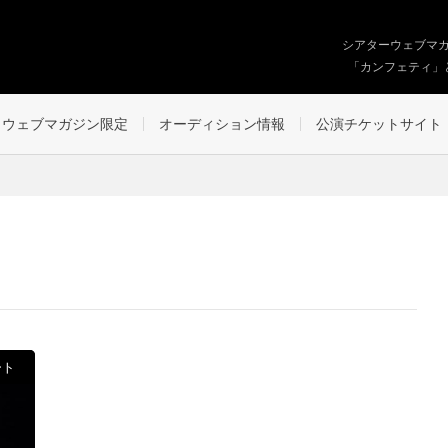
シアターウェブマ
「カンフェティ」
ウェブマガジン限定
オーディション情報
公演チケットサイト
ート