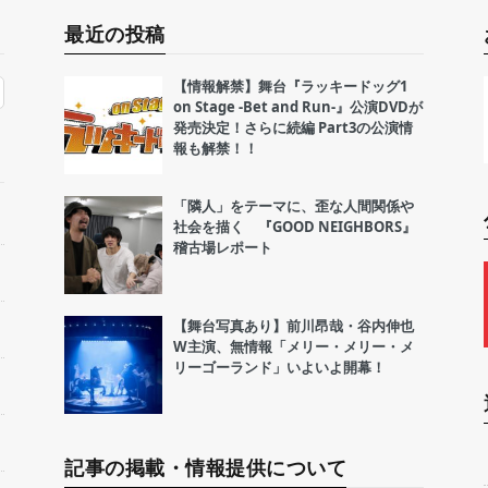
最近の投稿
【情報解禁】舞台『ラッキードッグ1
on Stage -Bet and Run-』公演DVDが
発売決定！さらに続編 Part3の公演情
報も解禁！！
「隣人」をテーマに、歪な人間関係や
社会を描く 『GOOD NEIGHBORS』
稽古場レポート
【舞台写真あり】前川昂哉・谷内伸也
W主演、無情報「メリー・メリー・メ
リーゴーランド」いよいよ開幕！
記事の掲載・情報提供について