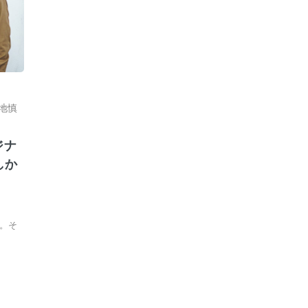
地慎
ジナ
しか
。そ