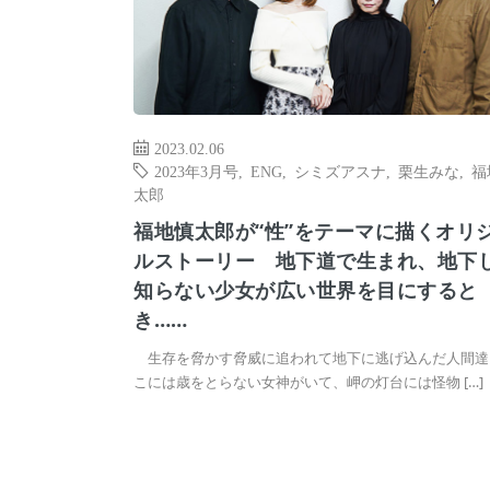
2023.02.06
2023年3月号
,
ENG
,
シミズアスナ
,
栗生みな
,
福
太郎
福地慎太郎が“性”をテーマに描くオリ
ルストーリー 地下道で生まれ、地下
知らない少女が広い世界を目にすると
き……
生存を脅かす脅威に追われて地下に逃げ込んだ人間達
こには歳をとらない女神がいて、岬の灯台には怪物 […]