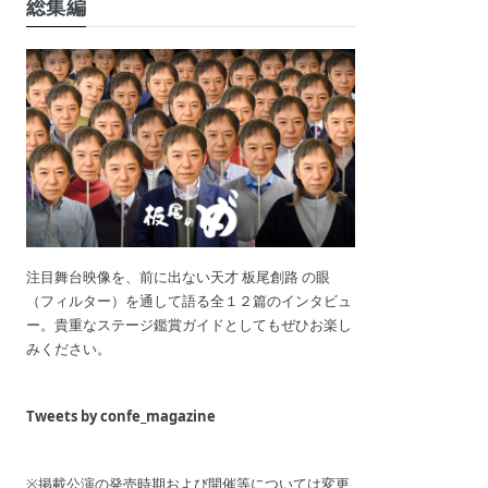
総集編
注目舞台映像を、前に出ない天才 板尾創路 の眼
（フィルター）を通して語る全１２篇のインタビュ
ー。貴重なステージ鑑賞ガイドとしてもぜひお楽し
みください。
Tweets by confe_magazine
※掲載公演の発売時期および開催等については変更