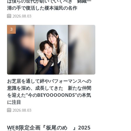
は僕らの世代が紡いでいくべき 錦織一
清の手で復活した榎本滋民の名作
2026.08.03
お芝居を通して絆やパフォーマンスへの
意識を深め、成長してきた 新たな仲間
を迎えた“今のBEYOOOOONDS”の本気
に注目
2026.08.03
WEB限定企画『板尾のめ゙』2025