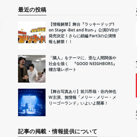
最近の投稿
【情報解禁】舞台『ラッキードッグ1
on Stage -Bet and Run-』公演DVDが
発売決定！さらに続編 Part3の公演情
報も解禁！！
「隣人」をテーマに、歪な人間関係や
社会を描く 『GOOD NEIGHBORS』
稽古場レポート
【舞台写真あり】前川昂哉・谷内伸也
W主演、無情報「メリー・メリー・メ
リーゴーランド」いよいよ開幕！
記事の掲載・情報提供について