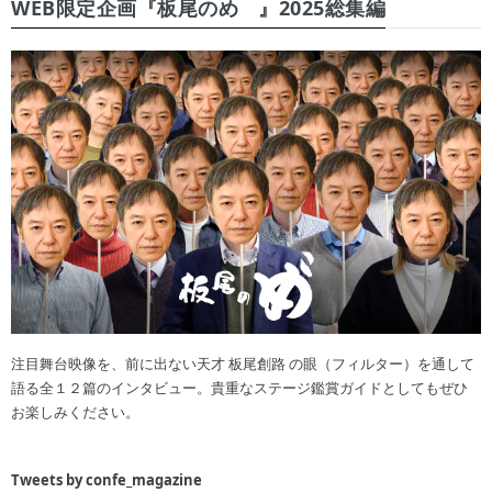
WEB限定企画『板尾のめ゙』2025総集編
注目舞台映像を、前に出ない天才 板尾創路 の眼（フィルター）を通して
語る全１２篇のインタビュー。貴重なステージ鑑賞ガイドとしてもぜひ
お楽しみください。
Tweets by confe_magazine