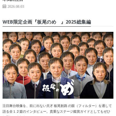
2026.08.03
WEB限定企画『板尾のめ゙』2025総集編
注目舞台映像を、前に出ない天才 板尾創路 の眼（フィルター）を通して
語る全１２篇のインタビュー。貴重なステージ鑑賞ガイドとしてもぜひ