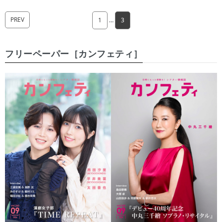
PREV
1
…
3
フリーペーパー［カンフェティ］