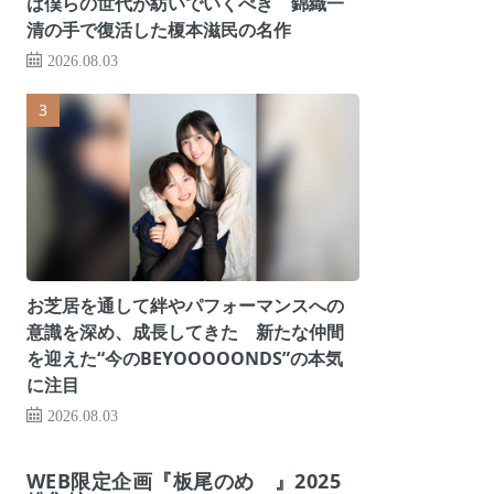
は僕らの世代が紡いでいくべき 錦織一
清の手で復活した榎本滋民の名作
2026.08.03
お芝居を通して絆やパフォーマンスへの
意識を深め、成長してきた 新たな仲間
を迎えた“今のBEYOOOOONDS”の本気
に注目
2026.08.03
WEB限定企画『板尾のめ゙』2025