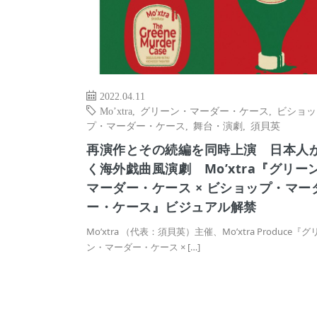
2022.04.11
Mo’xtra
,
グリーン・マーダー・ケース
,
ビショッ
プ・マーダー・ケース
,
舞台・演劇
,
須貝英
再演作とその続編を同時上演 日本人
く海外戯曲風演劇 Mo’xtra『グリー
マーダー・ケース × ビショップ・マー
ー・ケース』ビジュアル解禁
Mo’xtra （代表：須貝英）主催、Mo’xtra Produce『グ
ン・マーダー・ケース × […]