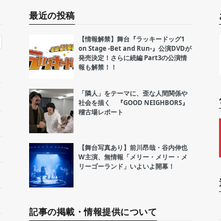
最近の投稿
【情報解禁】舞台『ラッキードッグ1
on Stage -Bet and Run-』公演DVDが
発売決定！さらに続編 Part3の公演情
報も解禁！！
「隣人」をテーマに、歪な人間関係や
社会を描く 『GOOD NEIGHBORS』
稽古場レポート
【舞台写真あり】前川昂哉・谷内伸也
W主演、無情報「メリー・メリー・メ
リーゴーランド」いよいよ開幕！
記事の掲載・情報提供について