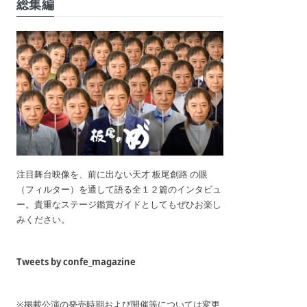
総集編
注目舞台映像を、前に出ない天才 板尾創路 の眼
（フィルター）を通して語る全１２篇のインタビュ
ー。貴重なステージ鑑賞ガイドとしてもぜひお楽し
みください。
Tweets by confe_magazine
※掲載公演の発売時期および開催等については変更