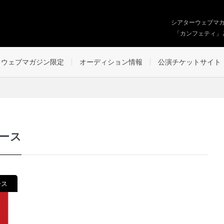
シアターウェブマ
「カンフェティ」
ウェブマガジン限定
オーディション情報
公演チケットサイト
ース
ース