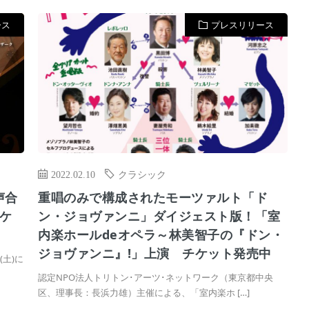
ース
プレスリリース
2022.02.10
クラシック
声合
重唱のみで構成されたモーツァルト「ド
チケ
ン・ジョヴァンニ」ダイジェスト版！「室
内楽ホールdeオペラ～林美智子の『ドン・
ジョヴァンニ』!」上演 チケット発売中
(土)に
認定NPO法⼈トリトン･アーツ･ネットワーク（東京都中央
区、理事⻑：⻑浜⼒雄）主催による、「室内楽ホ […]