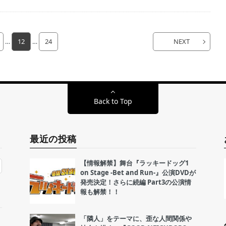
…
12
…
24
NEXT
Back to Top
最近の投稿
【情報解禁】舞台『ラッキードッグ1
on Stage -Bet and Run-』公演DVDが
発売決定！さらに続編 Part3の公演情
報も解禁！！
「隣人」をテーマに、歪な人間関係や