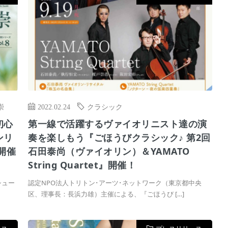
崇
2022.02.24
クラシック
初心
第一線で活躍するヴァイオリニスト達の演
ンリ
奏を楽しもう『ごほうびクラシック♪ 第2回
』開催
石田泰尚（ヴァイオリン）＆YAMATO
String Quartet』開催！
シュー
認定NPO法⼈トリトン･アーツ･ネットワーク（東京都中央
区、理事⻑：⻑浜⼒雄）主催による、『ごほうび […]