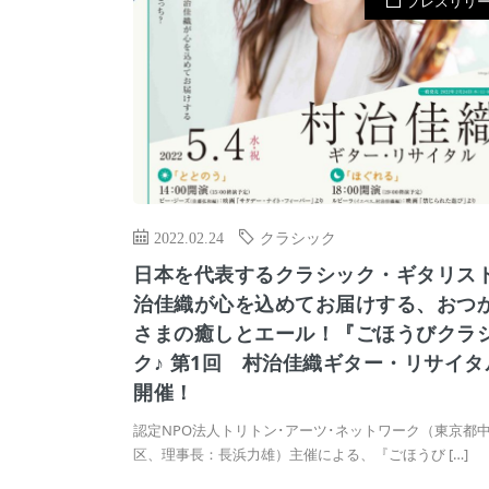
プレスリリ
2022.02.24
クラシック
日本を代表するクラシック・ギタリス
治佳織が心を込めてお届けする、おつ
さまの癒しとエール！『ごほうびクラ
ク♪ 第1回 村治佳織ギター・リサイタ
開催！
認定NPO法⼈トリトン･アーツ･ネットワーク（東京都
区、理事⻑：⻑浜⼒雄）主催による、『ごほうび […]