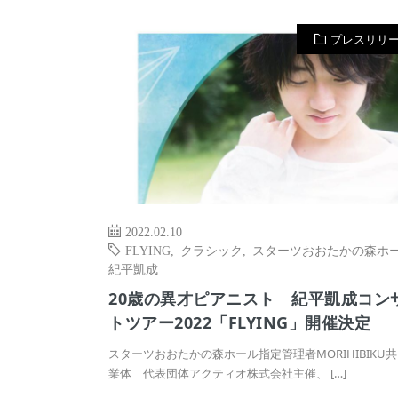
プレスリリ
2022.02.10
FLYING
,
クラシック
,
スターツおおたかの森ホ
紀平凱成
20歳の異才ピアニスト 紀平凱成コン
トツアー2022「FLYING」開催決定
スターツおおたかの森ホール指定管理者MORIHIBIKU
業体 代表団体アクティオ株式会社主催、 […]