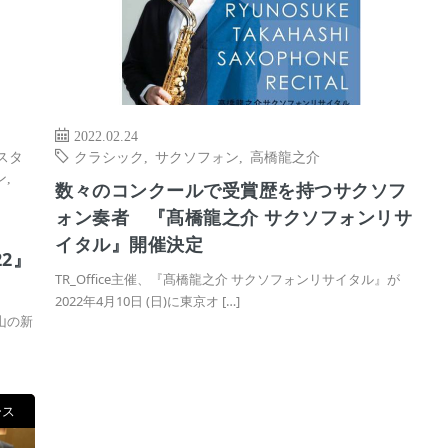
2022.02.24
スタ
クラシック
,
サクソフォン
,
高橋龍之介
ン
,
数々のコンクールで受賞歴を持つサクソフ
ォン奏者 『髙橋龍之介 サクソフォンリサ
イタル』開催決定
22』
TR_Office主催、『髙橋龍之介 サクソフォンリサイタル』が
2022年4月10日 (日)に東京オ […]
山の新
ース