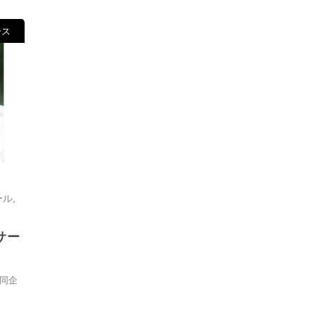
ース
ール
,
サー
共同企