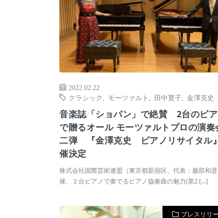
2022.02.22
クラシック
,
モーツァルト
,
田中寛子
,
金澤克史
音楽誌「ショパン」で絶賛 2台のピア
で贈るオール モーツァルトプロの演奏
二弾 『金澤克史 ピアノリサイタル
催決定
株式会社国際芸術連盟（東京都新宿区、代表：服部和彦
催、２台ピアノで奏でるピアノ協奏曲の魅力(第2 […]
プレスリリ