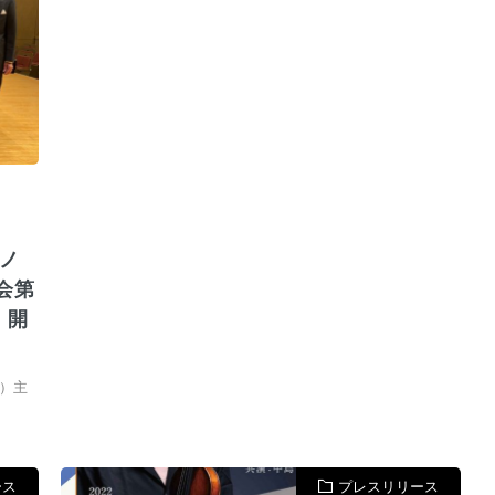
ノ
会第
』開
）主
ース
プレスリリース