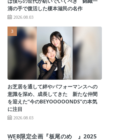
は僕らの世代が紡いでいくべき 錦織一
清の手で復活した榎本滋民の名作
2026.08.03
お芝居を通して絆やパフォーマンスへの
意識を深め、成長してきた 新たな仲間
を迎えた“今のBEYOOOOONDS”の本気
に注目
2026.08.03
WEB限定企画『板尾のめ゙』2025