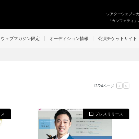
シアターウェブマ
「カンフェティ」
ウェブマガジン限定
オーディション情報
公演チケットサイト
12/24ページ
<
>
ース
プレスリリース