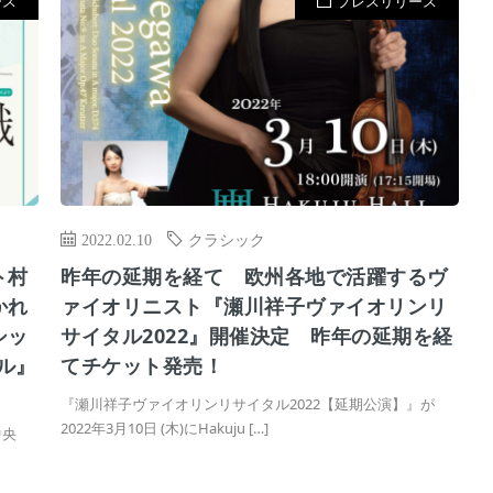
ース
プレスリリース
2022.02.10
クラシック
ト村
昨年の延期を経て 欧州各地で活躍するヴ
かれ
ァイオリニスト『瀬川祥子ヴァイオリンリ
シッ
サイタル2022』開催決定 昨年の延期を経
ル』
てチケット発売！
『瀬川祥子ヴァイオリンリサイタル2022【延期公演】』が
2022年3月10日 (木)にHakuju […]
中央