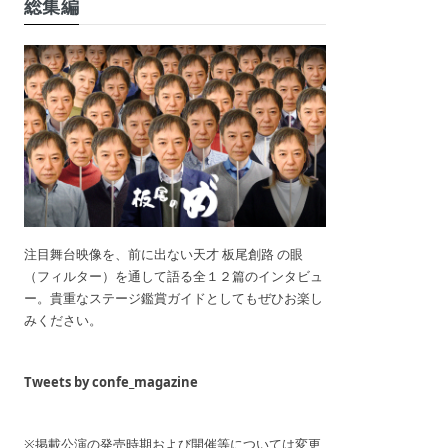
総集編
注目舞台映像を、前に出ない天才 板尾創路 の眼
（フィルター）を通して語る全１２篇のインタビュ
ー。貴重なステージ鑑賞ガイドとしてもぜひお楽し
みください。
Tweets by confe_magazine
※掲載公演の発売時期および開催等については変更