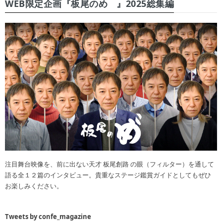
WEB限定企画『板尾のめ゙』2025総集編
注目舞台映像を、前に出ない天才 板尾創路 の眼（フィルター）を通して
語る全１２篇のインタビュー。貴重なステージ鑑賞ガイドとしてもぜひ
お楽しみください。
Tweets by confe_magazine