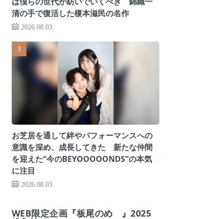
は僕らの世代が紡いでいくべき 錦織一
清の手で復活した榎本滋民の名作
2026.08.03
お芝居を通して絆やパフォーマンスへの
意識を深め、成長してきた 新たな仲間
を迎えた“今のBEYOOOOONDS”の本気
に注目
2026.08.03
WEB限定企画『板尾のめ゙』2025