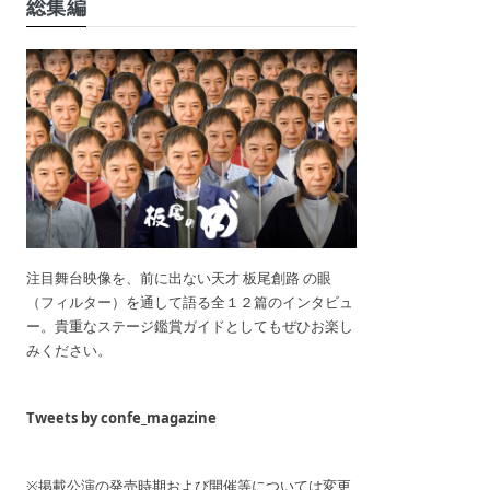
総集編
注目舞台映像を、前に出ない天才 板尾創路 の眼
（フィルター）を通して語る全１２篇のインタビュ
ー。貴重なステージ鑑賞ガイドとしてもぜひお楽し
みください。
Tweets by confe_magazine
※掲載公演の発売時期および開催等については変更