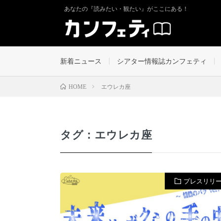
あなたの『読みたい・観たい』がここにある！
新着ニュース
シアター情報誌カンフェティ
エウレカ座
HOME
タグ：エウレカ座
プレスリリ