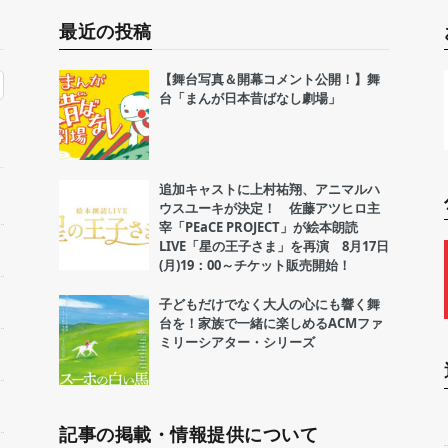
最近の投稿
【舞台写真＆開幕コメント公開！】舞
台「まんが日本昔ばなし劇場」
追加キャストに上村祐翔、アニマルハ
ウスユーキが決定！ 佐藤アツヒロ主
宰「PEaCE PROJECT」が絵本朗読
LIVE「星の王子さま」を再演 8月17日
(月)19：00～チケット販売開始！
子どもだけでなく大人の心にも響く舞
台を！家族で一緒に楽しめるACMファ
ミリーシアター・シリーズ
記事の掲載・情報提供について