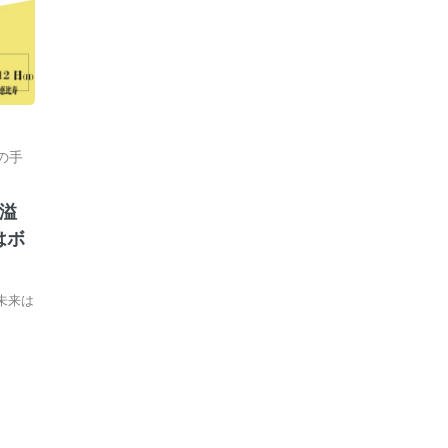
の手
溢
はボ
未来は