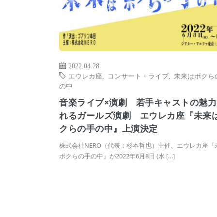
2022.04.28
エウレカ座
,
コンサート・ライブ
,
未来はボクら
の中
音楽ライブ×演劇 若手キャストの魅力
れるガールズ演劇 エウレカ座『未来
クらの手の中』上演決定
株式会社NERO（代表：杉本哲也）主催、エウレカ座『
ボクらの手の中』が2022年6月8日 (水 […]