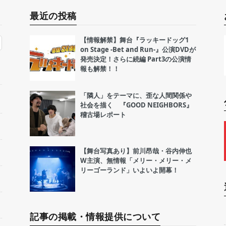
最近の投稿
【情報解禁】舞台『ラッキードッグ1
on Stage -Bet and Run-』公演DVDが
発売決定！さらに続編 Part3の公演情
報も解禁！！
「隣人」をテーマに、歪な人間関係や
社会を描く 『GOOD NEIGHBORS』
稽古場レポート
【舞台写真あり】前川昂哉・谷内伸也
W主演、無情報「メリー・メリー・メ
リーゴーランド」いよいよ開幕！
記事の掲載・情報提供について