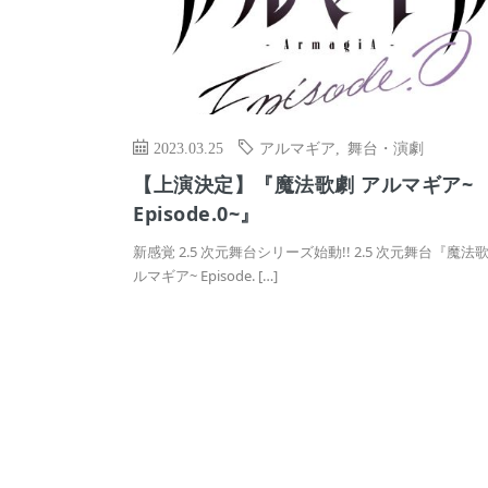
2023.03.25
アルマギア
,
舞台・演劇
【上演決定】『魔法歌劇 アルマギア~
Episode.0~』
新感覚 2.5 次元舞台シリーズ始動!! 2.5 次元舞台『魔法
ルマギア~ Episode. […]