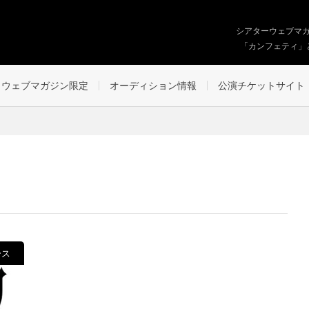
シアターウェブマ
「カンフェティ」
ウェブマガジン限定
オーディション情報
公演チケットサイト
ース