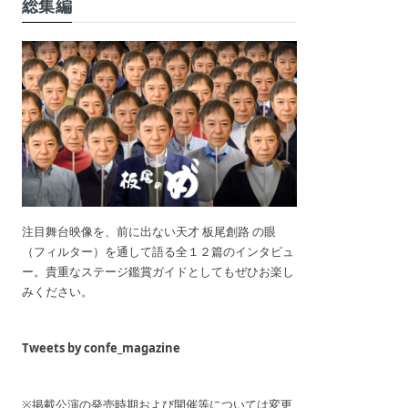
総集編
注目舞台映像を、前に出ない天才 板尾創路 の眼
（フィルター）を通して語る全１２篇のインタビュ
ー。貴重なステージ鑑賞ガイドとしてもぜひお楽し
みください。
Tweets by confe_magazine
※掲載公演の発売時期および開催等については変更