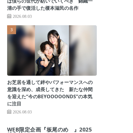
は僕らの世代が紡いでいくべき 錦織一
清の手で復活した榎本滋民の名作
2026.08.03
お芝居を通して絆やパフォーマンスへの
意識を深め、成長してきた 新たな仲間
を迎えた“今のBEYOOOOONDS”の本気
に注目
2026.08.03
WEB限定企画『板尾のめ゙』2025