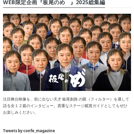
WEB限定企画『板尾のめ゙』2025総集編
注目舞台映像を、前に出ない天才 板尾創路 の眼（フィルター）を通して
語る全１２篇のインタビュー。貴重なステージ鑑賞ガイドとしてもぜひ
お楽しみください。
Tweets by confe_magazine