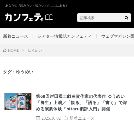
あなたの『読みたい・観たい』がここにある！
新着ニュース
シアター情報誌カンフェティ
ウェブマガジン
ゆうめい
HOME
タグ：ゆうめい
第68回岸田國士戯曲賞作家の代表作 ゆうめい
『養生』上演／「観る」「語る」「書く」で深
める演劇体験『hitaru劇評入門』開催
2025.10.02
新着ニュース