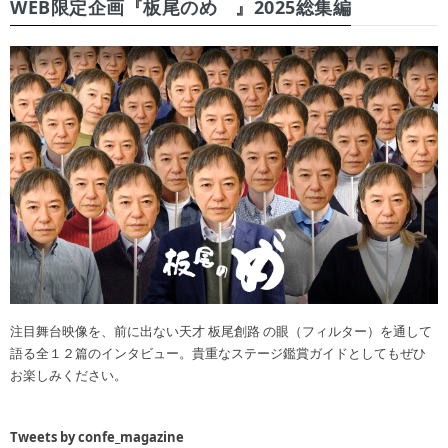
WEB限定企画『板尾のめ゙』2025総集編
注目舞台映像を、前に出ない天才 板尾創路 の眼（フィルター）を通して
語る全１２篇のインタビュー。貴重なステージ鑑賞ガイドとしてもぜひ
お楽しみください。
Tweets by confe_magazine