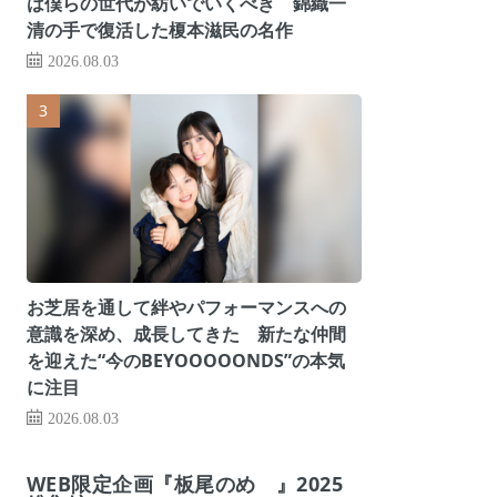
は僕らの世代が紡いでいくべき 錦織一
清の手で復活した榎本滋民の名作
2026.08.03
お芝居を通して絆やパフォーマンスへの
意識を深め、成長してきた 新たな仲間
を迎えた“今のBEYOOOOONDS”の本気
に注目
2026.08.03
WEB限定企画『板尾のめ゙』2025