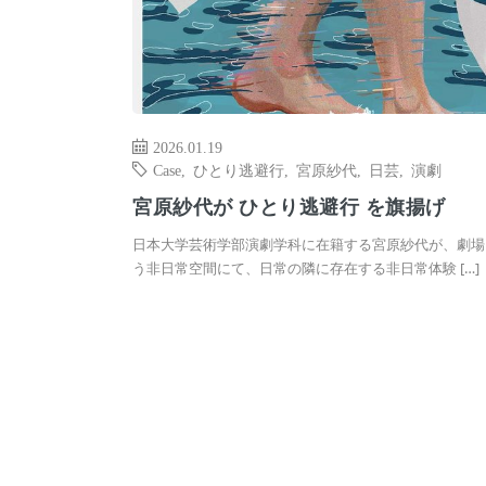
2026.01.19
Case
,
ひとり逃避行
,
宮原紗代
,
日芸
,
演劇
宮原紗代が ひとり逃避行 を旗揚げ
日本大学芸術学部演劇学科に在籍する宮原紗代が、劇場
う非日常空間にて、日常の隣に存在する非日常体験 […]