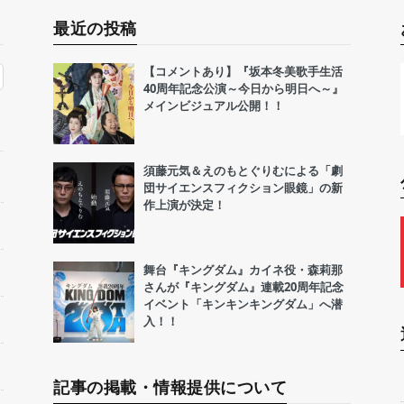
最近の投稿
【コメントあり】『坂本冬美歌手生活
40周年記念公演～今日から明日へ～』
メインビジュアル公開！！
須藤元気＆えのもとぐりむによる「劇
団サイエンスフィクション眼鏡」の新
作上演が決定！
舞台『キングダム』カイネ役・森莉那
さんが『キングダム』連載20周年記念
イベント「キンキンキングダム」へ潜
入！！
記事の掲載・情報提供について