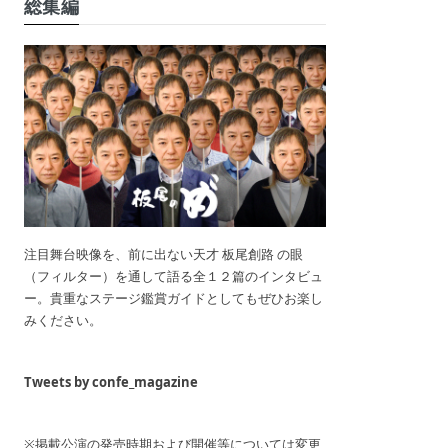
総集編
注目舞台映像を、前に出ない天才 板尾創路 の眼
（フィルター）を通して語る全１２篇のインタビュ
ー。貴重なステージ鑑賞ガイドとしてもぜひお楽し
みください。
Tweets by confe_magazine
※掲載公演の発売時期および開催等については変更