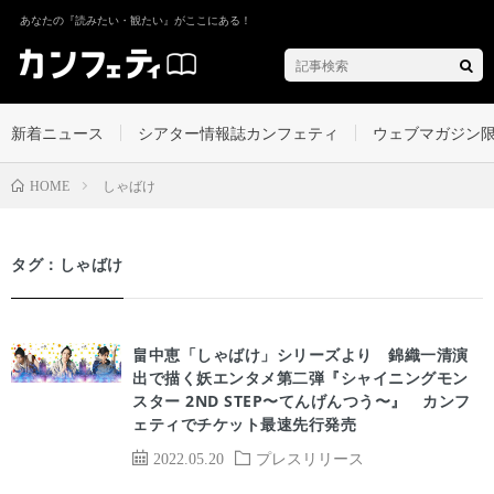
あなたの『読みたい・観たい』がここにある！
新着ニュース
シアター情報誌カンフェティ
ウェブマガジン
しゃばけ
HOME
タグ：しゃばけ
畠中恵「しゃばけ」シリーズより 錦織⼀清演
出で描く妖エンタメ第二弾『シャイニングモン
スター 2ND STEP〜てんげんつう〜』 カンフ
ェティでチケット最速先行発売
2022.05.20
プレスリリース