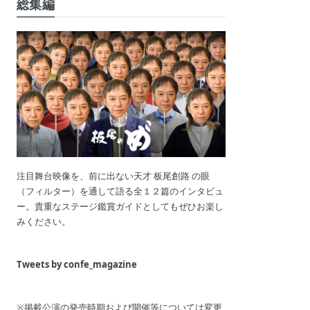
総集編
注目舞台映像を、前に出ない天才 板尾創路 の眼
（フィルター）を通して語る全１２篇のインタビュ
ー。貴重なステージ鑑賞ガイドとしてもぜひお楽し
みください。
Tweets by confe_magazine
※掲載公演の発売時期および開催等については変更