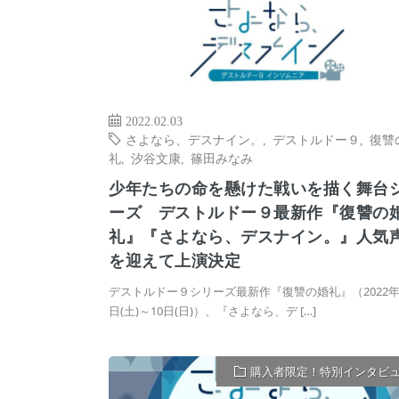
2022.02.03
さよなら、デスナイン。
,
デストルドー９
,
復讐
礼
,
汐谷文康
,
篠田みなみ
少年たちの命を懸けた戦いを描く舞台
ーズ デストルドー９最新作『復讐の
礼』『さよなら、デスナイン。』人気
を迎えて上演決定
デストルドー９シリーズ最新作『復讐の婚礼』（2022年
日(土)～10日(日)）、『さよなら、デ […]
購入者限定！特別インタビ