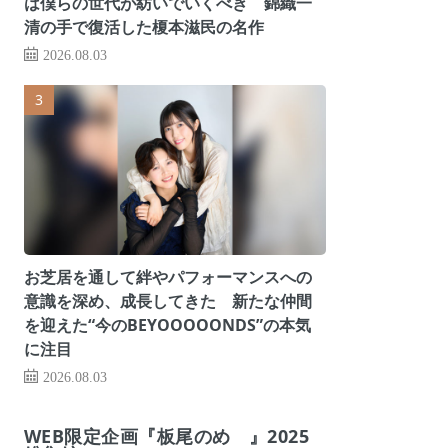
は僕らの世代が紡いでいくべき 錦織一
清の手で復活した榎本滋民の名作
2026.08.03
お芝居を通して絆やパフォーマンスへの
意識を深め、成長してきた 新たな仲間
を迎えた“今のBEYOOOOONDS”の本気
に注目
2026.08.03
WEB限定企画『板尾のめ゙』2025