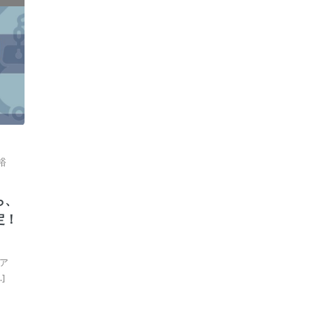
裕
ら、
定！
ア
]