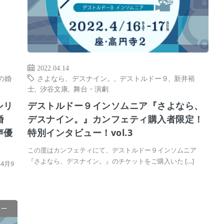
2022.04.14
の婚
さよなら、デスナイン。
,
デストルドー９
,
新井裕
士
,
汐谷文康
,
舞台・演劇
シリ
デストルドー９インソムニア『さよなら、
婚
デスナイン。』カンフェティ購入者限定！
声優
特別インタビュー！vol.3
この度はカンフェティにて、デストルドー９インソムニア
『さよなら、デスナイン。』のチケットをご購入いた […]
4月9
ュー