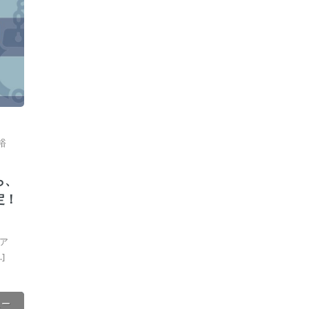
裕
ら、
定！
ア
]
ュー