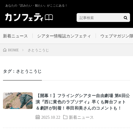
あなたの『読みたい・観たい』がここにある！
新着ニュース
シアター情報誌カンフェティ
ウェブマガジン
さとうこうじ
HOME
タグ：さとうこうじ
【開幕！】フライングシアター自由劇場 第6回公
演『西に黄色のラプソディ』早くも舞台フォト
＆劇評が到着！串田和美さんのコメントも！
2025.10.22
新着ニュース