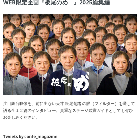
WEB限定企画『板尾のめ゙』2025総集編
注目舞台映像を、前に出ない天才 板尾創路 の眼（フィルター）を通して
語る全１２篇のインタビュー。貴重なステージ鑑賞ガイドとしてもぜひ
お楽しみください。
Tweets by confe_magazine