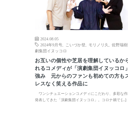
2024.08.05
2024年9月号
,
こいづか登
,
モリノリ久
,
佐野瑞樹
劇集団イヌッコロ
お互いの個性や芝居を理解しているか
れるコメディが「演劇集団イヌッコロ
強み 元からのファンも初めての方も
レスなく笑える作品に
ワンシチュエーションコメディにこだわり、多彩な作
発表してきた「演劇集団イヌッコロ」。コロナ禍で […]