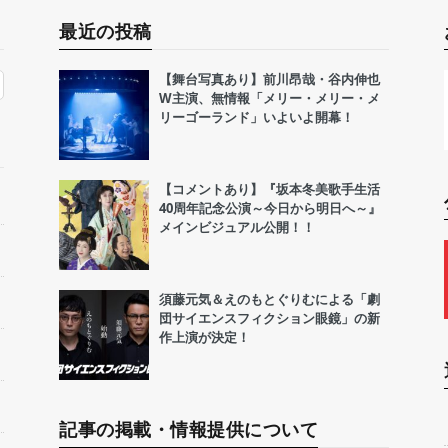
最近の投稿
【舞台写真あり】前川昂哉・谷内伸也
W主演、無情報「メリー・メリー・メ
リーゴーランド」いよいよ開幕！
【コメントあり】『坂本冬美歌手生活
40周年記念公演～今日から明日へ～』
メインビジュアル公開！！
須藤元気＆えのもとぐりむによる「劇
団サイエンスフィクション眼鏡」の新
作上演が決定！
記事の掲載・情報提供について