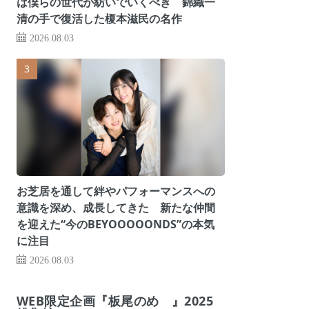
は僕らの世代が紡いでいくべき 錦織一
清の手で復活した榎本滋民の名作
2026.08.03
お芝居を通して絆やパフォーマンスへの
意識を深め、成長してきた 新たな仲間
を迎えた“今のBEYOOOOONDS”の本気
に注目
2026.08.03
WEB限定企画『板尾のめ゙』2025