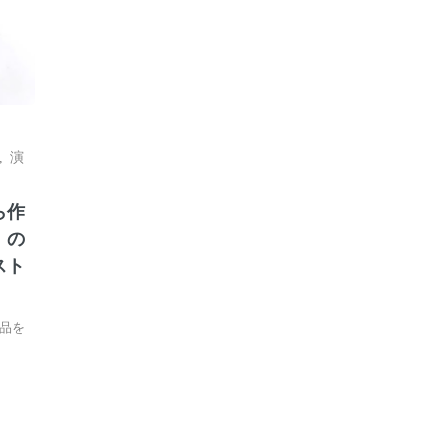
,
演
ら作
」の
スト
品を