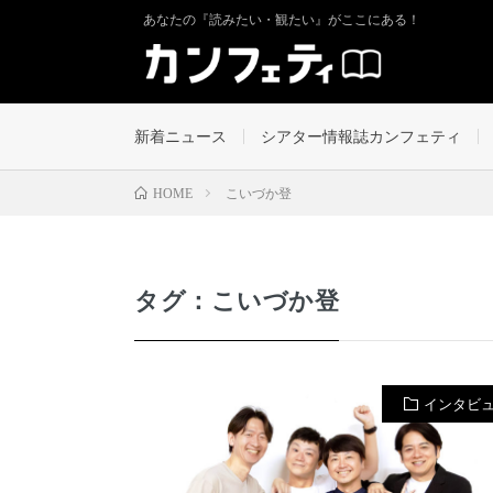
あなたの『読みたい・観たい』がここにある！
新着ニュース
シアター情報誌カンフェティ
こいづか登
HOME
タグ：こいづか登
インタビ