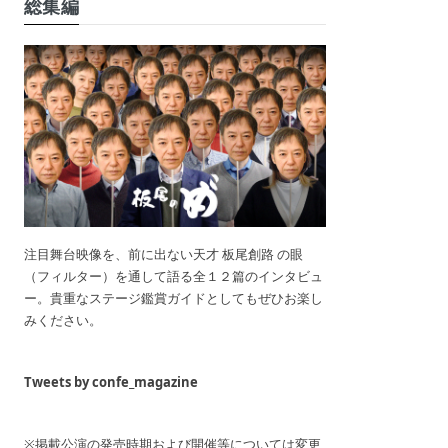
総集編
注目舞台映像を、前に出ない天才 板尾創路 の眼
（フィルター）を通して語る全１２篇のインタビュ
ー。貴重なステージ鑑賞ガイドとしてもぜひお楽し
みください。
Tweets by confe_magazine
※掲載公演の発売時期および開催等については変更