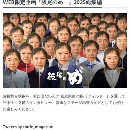
WEB限定企画『板尾のめ゙』2025総集編
注目舞台映像を、前に出ない天才 板尾創路 の眼（フィルター）を通して
語る全１２篇のインタビュー。貴重なステージ鑑賞ガイドとしてもぜひ
お楽しみください。
Tweets by confe_magazine