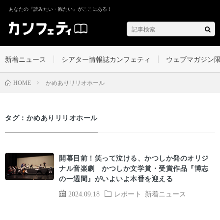
あなたの『読みたい・観たい』がここにある！
新着ニュース
シアター情報誌カンフェティ
ウェブマガジン
かめありリリオホール
HOME
タグ：かめありリリオホール
開幕目前！笑って泣ける、かつしか発のオリジ
ナル音楽劇 かつしか文学賞・受賞作品『博志
の一週間』がいよいよ本番を迎える
2024.09.18
レポート
新着ニュース