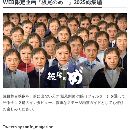
WEB限定企画『板尾のめ゙』2025総集編
注目舞台映像を、前に出ない天才 板尾創路 の眼（フィルター）を通して
語る全１２篇のインタビュー。貴重なステージ鑑賞ガイドとしてもぜひ
お楽しみください。
Tweets by confe_magazine