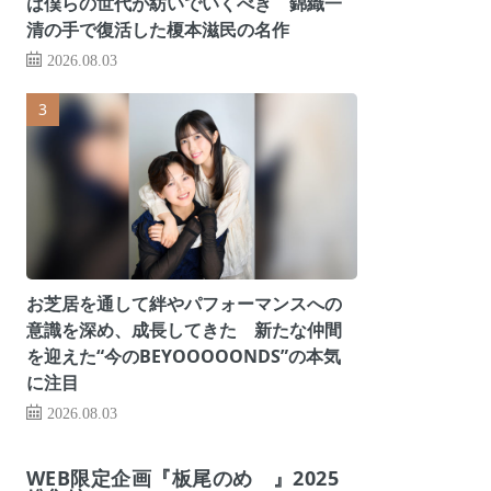
は僕らの世代が紡いでいくべき 錦織一
清の手で復活した榎本滋民の名作
2026.08.03
お芝居を通して絆やパフォーマンスへの
意識を深め、成長してきた 新たな仲間
を迎えた“今のBEYOOOOONDS”の本気
に注目
2026.08.03
WEB限定企画『板尾のめ゙』2025