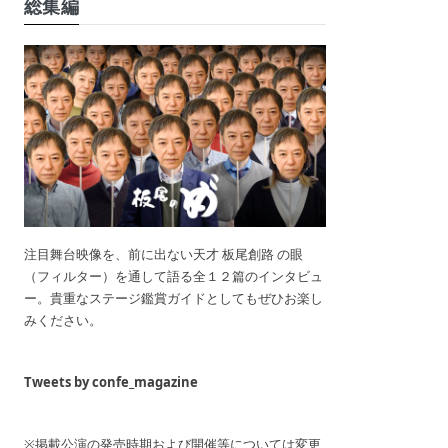
総集編
注目舞台映像を、前に出ない天才 板尾創路 の眼
（フィルター）を通して語る全１２篇のインタビュ
ー。貴重なステージ鑑賞ガイドとしてもぜひお楽し
みください。
Tweets by confe_magazine
※掲載公演の発売時期および開催等については変更