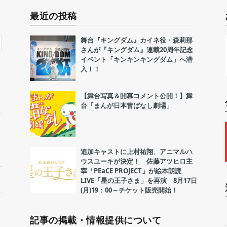
最近の投稿
舞台『キングダム』カイネ役・森莉那
さんが『キングダム』連載20周年記念
イベント「キンキンキングダム」へ潜
入！！
【舞台写真＆開幕コメント公開！】舞
台「まんが日本昔ばなし劇場」
追加キャストに上村祐翔、アニマルハ
ウスユーキが決定！ 佐藤アツヒロ主
宰「PEaCE PROJECT」が絵本朗読
LIVE「星の王子さま」を再演 8月17日
(月)19：00～チケット販売開始！
記事の掲載・情報提供について