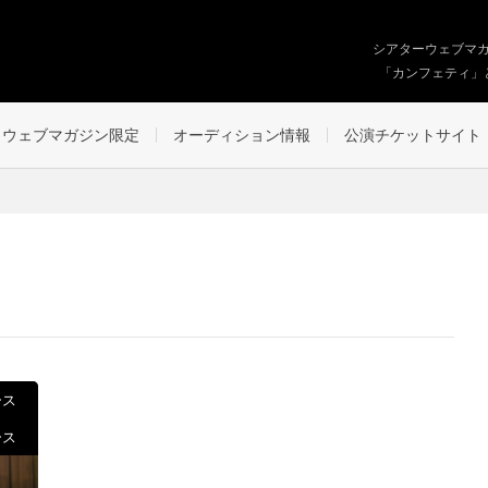
シアターウェブマ
「カンフェティ」
ウェブマガジン限定
オーディション情報
公演チケットサイト
ース
ース