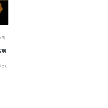
劇団
西演
演とし