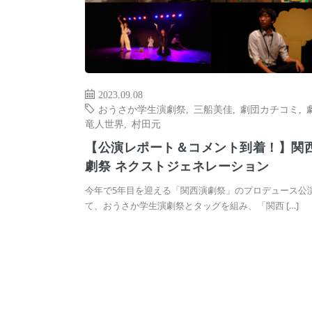
2023.09.08
おうさか学生演劇祭
,
三船美佳
,
劇団カチコミ
,
竜人世界
,
村田元
【公演レポート＆コメント到着！】関
劇祭 ネクストジェネレーション
今年で5年目を迎える「関西演劇祭」のプロデュース公
て、おうさか学生演劇祭とタッグを組み、「関西 […]