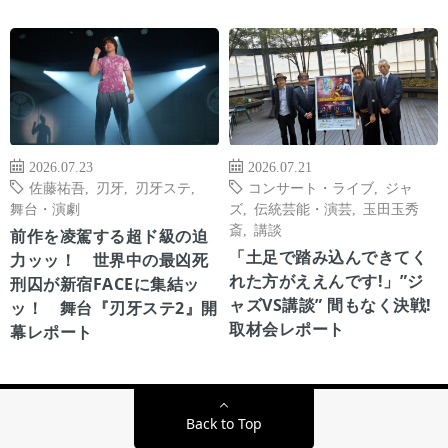
2026.07.23
2026.07.21
佐藤祐吾
,
刃牙
,
刃牙ステ
,
コンサート・ライブ
,
ジャ
舞台・演劇
ズ
,
伝統芸能・演芸
,
玉田玉秀
斎
,
講談
前作を凌駕する超ド級の迫
「土足で踏み込んできてく
力ッッ！ 世界中の最凶死
れた方がええんです!」”ジ
刑囚が新宿FACEに集結ッ
ャズVS講談” 間もなく決戦!
ッ！ 舞台『刃牙ステ2』開
取材会レポート
幕レポート
Back to Top