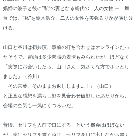
娼婦の波子と後に”私”の妻となる絹代の二人の女性 ー 舞
台では、”私”を鈴木浩介、二人の女性を美弥るりかが演じ分
ける。
山口と谷川は初共演、事前の打ち合わせはオンラインだっ
たそうで、冒頭は多少緊張の表情もみられたが、ほどなく
「実際にお会いしたら、山口さん、気さくな方でホッとし
ました」（谷川）
「その言葉、そのままお返しします…！」（山口）
と正直な感想を漏らし顔を見合わせ破顔したあたりから、
会場の空気も一気にくつろいだ。
普段、セリフを人前で口にする、という機会はほぼない
が、実はセリフを書く時は、セリフを口に出しながら書く