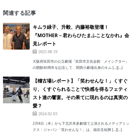
関連する記事
キムラ緑子、升毅、内藤裕敬登壇！
『MOTHER－君わらひたまふことなかれ』会
見レポート
2025.08.19
大阪府吹田市の公立劇場「吹田市文化会館 メイシアター」
の開館40周年を記念して、関西小劇場出身のキム […][…]
【稽古場レポート】「笑わせんな！」くすぐ
り、くすぐられることで快感を得るフェティ
スト達の饗宴。その果てに現れるのは真実の
愛？
2024.02.03
2月8日（木）から下北沢本多劇場で上演されるメディアミッ
クス・ジャパン「笑わせんな！」は、福谷圭祐脚 […][…]