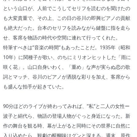
という山口が、人前でこうしてセリフを読むのを聞けたの
も大変貴重で、その上、この日の谷川の即興ピアノの貢献
も絶大だった。台本のセリフを読みながら鍵盤に指を走ら
せ、客席を物語の時代や空間に連れて行ってくれた。
特筆すべきは”音楽の時間”もあったことだ。1935年（昭和
10年）に関種子が歌い、のちにミリオンヒットした「雨に
咲く花」。山口自身いわく、「重め」な声が実らぬ恋の歌
詞とマッチ、谷川のピアノが洒脱な彩りを加え、客席から
も盛んな拍手が起きていた。
90分ほどのライブが終わってみれば、”私”と二人の女性ー
波子と絹代ら、物語の登場人物がぐっと身近になった。新
作の舞台を観る時、幕が上がると同時にその世界に自然に
入り込めたら、観劇の醍醐味はグンと深まる。週末、原作