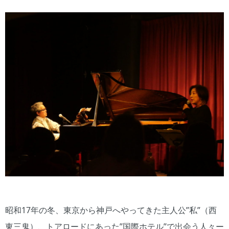
昭和17年の冬、東京から神戸へやってきた主人公”私”（西
東三鬼）、トアロードにあった”国際ホテル”で出会う人々ー