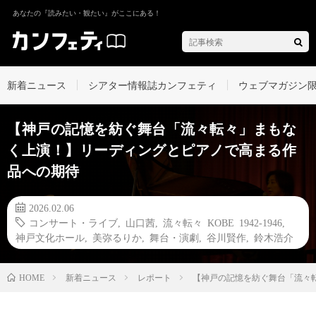
あなたの『読みたい・観たい』がここにある！
新着ニュース
シアター情報誌カンフェティ
ウェブマガジン
【神戸の記憶を紡ぐ舞台「流々転々」まもな
く上演！】リーディングとピアノで高まる作
品への期待
2026.02.06
コンサート・ライブ
,
山口茜
,
流々転々 KOBE 1942-1946
,
神戸文化ホール
,
美弥るりか
,
舞台・演劇
,
谷川賢作
,
鈴木浩介
新着ニュース
レポート
【神戸の記憶を紡ぐ舞台「流々
HOME