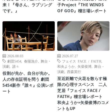
来！『母さん、ラブソング
子Project『THE WINDS
です。』
OF GOD』稽古場レポート
2026.08.03
2026.07.27
劇団5454
,
春陽漁介
,
舞台・
フェイス FACE / FAITH
,
演劇
,
誰々
和央ようか
,
矢柴俊博
,
舞台・
演劇
,
西森英行
役割が先か、自分が先か。
至近距離で火花を散らす極
人の存在証明を問う 劇団
限の心理サスペンス 二人
5454新作『誰々』公演レポ
芝居『フェイス FACE /
ート
FAITH』稽古場レポート
和央ようか×矢柴俊博のコメ
ントもUP