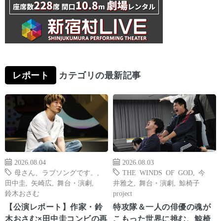
レポート
カテゴリの最新記事
2026.08.04
2026.08.03
母さん、ラブソングです。
,
THE WINDS OF GOD
,
今
田中圭
,
矢崎広
,
舞台・演劇
,
井雅之
,
舞台・演劇
,
鯨椅子
鈴木おさむ
project
【公演レポート】作家・鈴
特攻隊＆一人の俳優の魂が
木おさむ×田中圭コンビの再
こもった世界に挑む、鯨椅