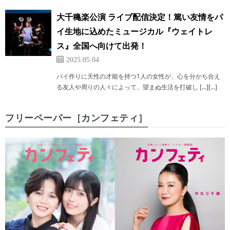
大千穐楽公演 ライブ配信決定！篤い友情をパ
イ生地に込めたミュージカル『ウェイトレ
ス』全国へ向けて出発！
2025.05.04
パイ作りに天性の才能を持つ1人の女性が、心を分かち合え
る友人や周りの人々によって、望まぬ生活を打破し […][…]
フリーペーパー［カンフェティ］