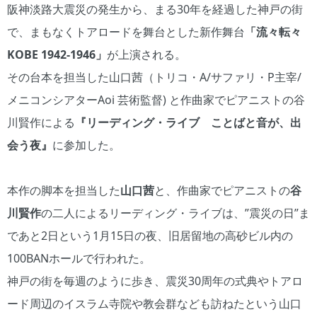
阪神淡路大震災の発生から、まる30年を経過した神戸の街
で、まもなくトアロードを舞台とした新作舞台
「流々転々
KOBE 1942-1946」
が上演される。
その台本を担当した山口茜（トリコ・A/サファリ・P主宰/
メニコンシアターAoi 芸術監督) と作曲家でピアニストの谷
川賢作による
『リーディング・ライブ ことばと音が、出
会う夜』
に参加した。
本作の脚本を担当した
山口茜
と、作曲家でピアニストの
谷
川賢作
の二人によるリーディング・ライブは、”震災の日”ま
であと2日という1月15日の夜、旧居留地の高砂ビル内の
100BANホールで行われた。
神戸の街を毎週のように歩き、震災30周年の式典やトアロ
ード周辺のイスラム寺院や教会群なども訪ねたという山口