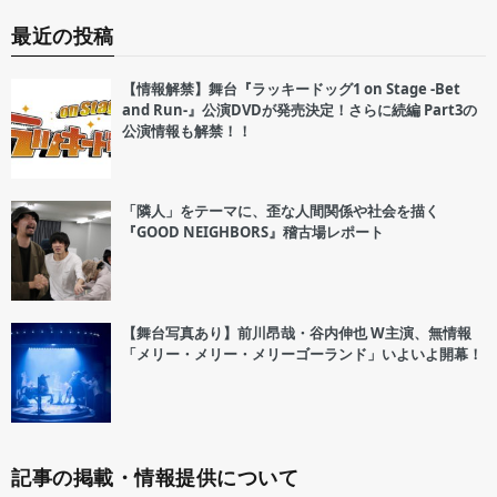
最近の投稿
【情報解禁】舞台『ラッキードッグ1 on Stage -Bet
and Run-』公演DVDが発売決定！さらに続編 Part3の
公演情報も解禁！！
「隣人」をテーマに、歪な人間関係や社会を描く
『GOOD NEIGHBORS』稽古場レポート
【舞台写真あり】前川昂哉・谷内伸也 W主演、無情報
「メリー・メリー・メリーゴーランド」いよいよ開幕！
記事の掲載・情報提供について