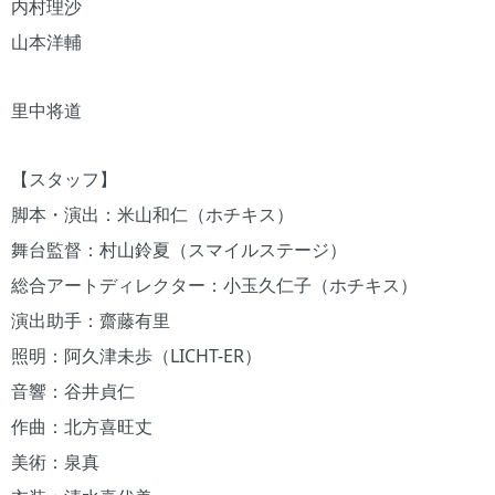
内村理沙
山本洋輔
里中将道
【スタッフ】
脚本・演出：米山和仁（ホチキス）
舞台監督：村山鈴夏（スマイルステージ）
総合アートディレクター：小玉久仁子（ホチキス）
演出助手：齋藤有里
照明：阿久津未歩（LICHT-ER）
音響：谷井貞仁
作曲：北方喜旺丈
美術：泉真