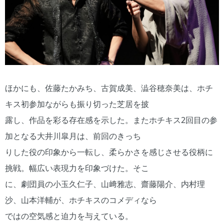
ほかにも、佐藤たかみち、古賀成美、澁谷穂奈美は、ホチ
キス初参加ながらも振り切った芝居を披
露し、作品を彩る存在感を示した。またホチキス2回目の参
加となる大井川皐月は、前回のきっち
りした役の印象から一転し、柔らかさを感じさせる役柄に
挑戦。幅広い表現力を印象づけた。そこ
に、劇団員の小玉久仁子、山﨑雅志、齋藤陽介、内村理
沙、山本洋輔が、ホチキスのコメディなら
ではの空気感と迫力を与えている。