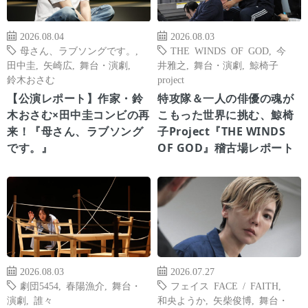
2026.08.04
2026.08.03
母さん、ラブソングです。
,
THE WINDS OF GOD
,
今
田中圭
,
矢崎広
,
舞台・演劇
,
井雅之
,
舞台・演劇
,
鯨椅子
鈴木おさむ
project
【公演レポート】作家・鈴
特攻隊＆一人の俳優の魂が
木おさむ×田中圭コンビの再
こもった世界に挑む、鯨椅
来！『母さん、ラブソング
子Project『THE WINDS
です。』
OF GOD』稽古場レポート
2026.08.03
2026.07.27
劇団5454
,
春陽漁介
,
舞台・
フェイス FACE / FAITH
,
演劇
,
誰々
和央ようか
,
矢柴俊博
,
舞台・