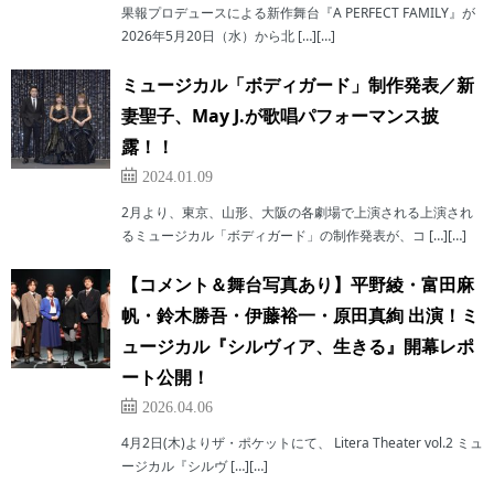
果報プロデュースによる新作舞台『A PERFECT FAMILY』が
2026年5月20日（水）から北 […][…]
ミュージカル「ボディガード」制作発表／新
妻聖子、May J.が歌唱パフォーマンス披
露！！
2024.01.09
2月より、東京、山形、大阪の各劇場で上演される上演され
るミュージカル「ボディガード」の制作発表が、コ […][…]
【コメント＆舞台写真あり】平野綾・富田麻
帆・鈴木勝吾・伊藤裕一・原田真絢 出演！ミ
ュージカル『シルヴィア、生きる』開幕レポ
ート公開！
2026.04.06
4月2日(木)よりザ・ポケットにて、 Litera Theater vol.2 ミュ
ージカル『シルヴ […][…]