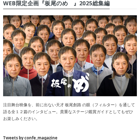
WEB限定企画『板尾のめ゙』2025総集編
注目舞台映像を、前に出ない天才 板尾創路 の眼（フィルター）を通して
語る全１２篇のインタビュー。貴重なステージ鑑賞ガイドとしてもぜひ
お楽しみください。
Tweets by confe_magazine