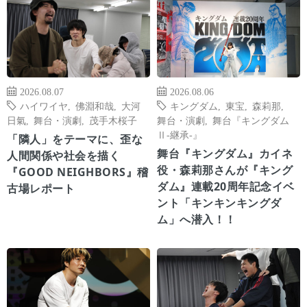
2026.08.07
2026.08.06
ハイワイヤ
,
佛淵和哉
,
大河
キングダム
,
東宝
,
森莉那
,
日氣
,
舞台・演劇
,
茂手木桜子
舞台・演劇
,
舞台『キングダム
Ⅱ-継承-』
「隣人」をテーマに、歪な
舞台『キングダム』カイネ
人間関係や社会を描く
役・森莉那さんが『キング
『GOOD NEIGHBORS』稽
ダム』連載20周年記念イベ
古場レポート
ント「キンキンキングダ
ム」へ潜入！！