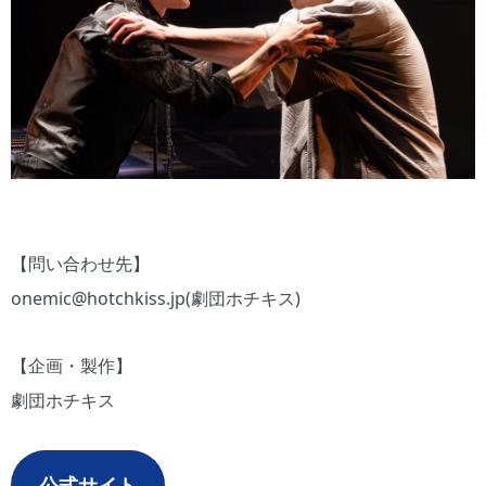
【問い合わせ先】
onemic@hotchkiss.jp(劇団ホチキス)
【企画・製作】
劇団ホチキス
公式サイト