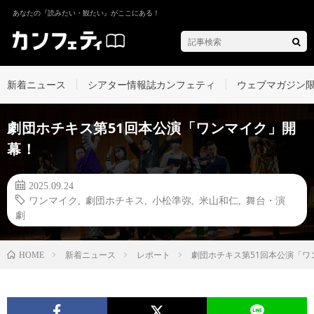
あなたの『読みたい・観たい』がここにある！
新着ニュース
シアター情報誌カンフェティ
ウェブマガジン
劇団ホチキス第51回本公演「ワンマイク」開
幕！
2025.09.24
ワンマイク
,
劇団ホチキス
,
小松準弥
,
米山和仁
,
舞台・演
劇
新着ニュース
レポート
劇団ホチキス第51回本公演「ワ
HOME