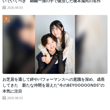
いでいくべき 錦織一清の手で復活した榎本滋民の名作
2026.08.03
お芝居を通して絆やパフォーマンスへの意識を深め、成長
してきた 新たな仲間を迎えた“今のBEYOOOOONDS”の
本気に注目
2026.08.03