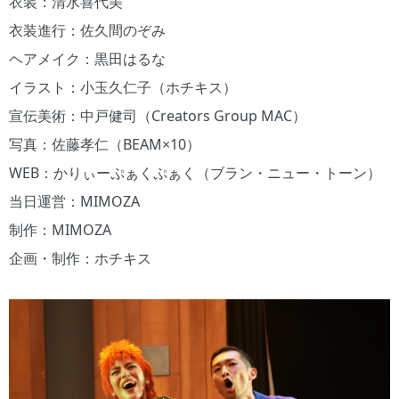
衣装：清水喜代美
衣装進行：佐久間のぞみ
ヘアメイク：黒田はるな
イラスト：小玉久仁子（ホチキス）
宣伝美術：中戸健司（Creators Group MAC）
写真：佐藤孝仁（BEAM×10）
WEB：かりぃーぷぁくぷぁく（ブラン・ニュー・トーン）
当日運営：MIMOZA
制作：MIMOZA
企画・制作：ホチキス