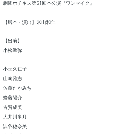
劇団ホチキス第51回本公演『ワンマイク』
【脚本・演出】米山和仁
【出演】
小松準弥
小玉久仁子
山﨑雅志
佐藤たかみち
齋藤陽介
古賀成美
大井川皐月
澁谷穂奈美