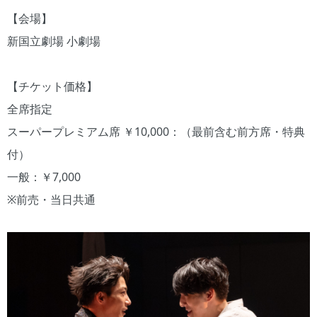
【会場】
新国立劇場 小劇場
【チケット価格】
全席指定
スーパープレミアム席 ￥10,000：（最前含む前方席・特典
付）
一般：￥7,000
※前売・当日共通