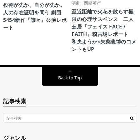
演劇
,
西森英行
役割が先か、自分が先か。
至近距離で火花を散らす極
人の存在証明を問う 劇団
限の心理サスペンス 二人
5454新作『誰々』公演レポ
芝居『フェイス FACE /
ート
FAITH』稽古場レポート
和央ようか×矢柴俊博のコメ
ントもUP
Back to Top
記事検索
ジャンル