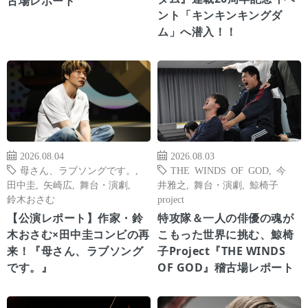
古場レポート
ント「キンキンキングダ
ム」へ潜入！！
2026.08.04
2026.08.03
母さん、ラブソングです。
,
THE WINDS OF GOD
,
今
田中圭
,
矢崎広
,
舞台・演劇
,
井雅之
,
舞台・演劇
,
鯨椅子
鈴木おさむ
project
【公演レポート】作家・鈴
特攻隊＆一人の俳優の魂が
木おさむ×田中圭コンビの再
こもった世界に挑む、鯨椅
来！『母さん、ラブソング
子Project『THE WINDS
です。』
OF GOD』稽古場レポート