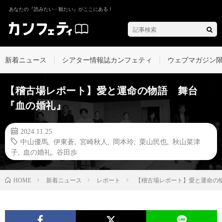
あなたの『読みたい・観たい』がここにある！
新着ニュース
シアター情報誌カンフェティ
ウェブマガジン
【稽古場レポート】愛と運命の物語 舞台
『血の婚礼』
2024.11.25
中山優馬
,
伊東蒼
,
宮崎秋人
,
岡本玲
,
栗山民也
,
秋山菜津
子
,
血の婚礼
,
谷田歩
新着ニュース
レポート
【稽古場レポート】愛と運命の
HOME