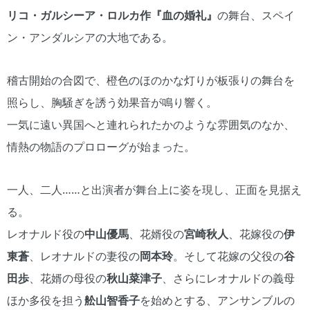
リコ・ガルシーア・ロルカ作『血の婚礼』
の舞台、スペイ
ン・アンダルシアの大地である。
稽古開始の合図で、橙色のほのかな灯りが板張りの舞台を
照らし、胸騒ぎを誘う効果音が鳴り響く。
一気に遠い異国へと連れられたかのような雰囲気のなか、
情熱の物語のプロローグが始まった。
一人、二人……と出演者が舞台上に姿を現し、正面を見据え
る。
レオナルド役の
中山優馬
、花婿役の
宮崎秋人
、花嫁役の
伊
東蒼
、レオナルドの妻役の
岡本玲
。そして花嫁の父役の
谷
田歩
、花婿の母役の
秋山菜津子
、さらにレオナルドの義母
ほか多役を担う
舩山智香子
を始めとする、アンサンブルの