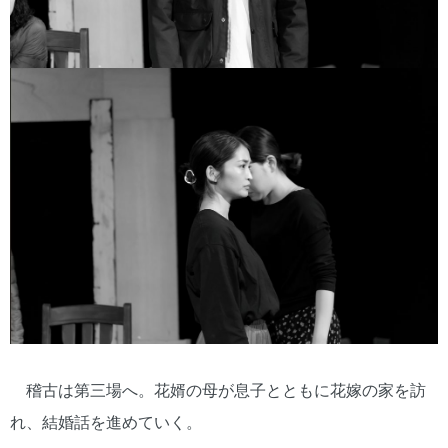
稽古は第三場へ。花婿の母が息子とともに花嫁の家を訪
れ、結婚話を進めていく。