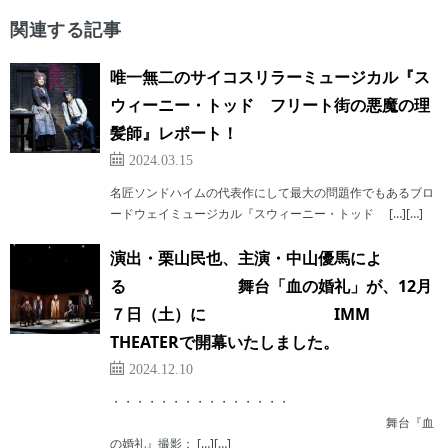
関連する記事
唯一無二のサイコスリラーミュージカル『ス
ウィーニー・トッド フリート街の悪魔の理
髪師』レポート！
2024.03.15
名匠ソンドハイムの代表作にして最大の問題作でもあるブロ
ードウェイミュージカル『スウィーニー・トッド […][…]
演出・栗山民也、主演・中山優馬によ
る 舞台「血の婚礼」が、12月
７日（土）に IMM
THEATERで開幕いたしました。
2024.12.10
・・・・・・・・・・・・・・・
舞台『血
の婚礼』撮影： […][…]