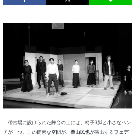
稽古場に設けられた舞台の上には、椅子3脚と小さなベン
チが一つ。この簡素な空間が、
栗山民也
が演出する
フェデ