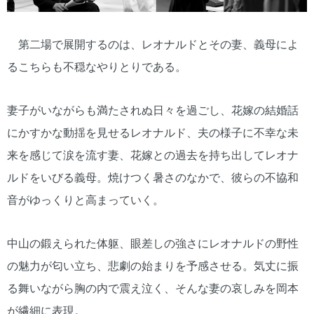
第二場で展開するのは、レオナルドとその妻、義母によ
るこちらも不穏なやりとりである。
妻子がいながらも満たされぬ日々を過ごし、花嫁の結婚話
にかすかな動揺を見せるレオナルド、夫の様子に不幸な未
来を感じて涙を流す妻、花嫁との過去を持ち出してレオナ
ルドをいびる義母。焼けつく暑さのなかで、彼らの不協和
音がゆっくりと高まっていく。
中山の鍛えられた体躯、眼差しの強さにレオナルドの野性
の魅力が匂い立ち、悲劇の始まりを予感させる。気丈に振
る舞いながら胸の内で震え泣く、そんな妻の哀しみを岡本
が繊細に表現。