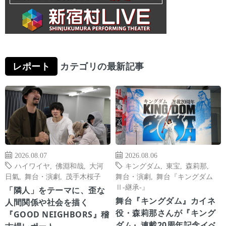
レポート
カテゴリの最新記事
2026.08.07
2026.08.06
ハイワイヤ
,
佛淵和哉
,
大河
キングダム
,
東宝
,
森莉那
,
日氣
,
舞台・演劇
,
茂手木桜子
舞台・演劇
,
舞台『キングダム
Ⅱ-継承-』
「隣人」をテーマに、歪な
舞台『キングダム』カイネ
人間関係や社会を描く
役・森莉那さんが『キング
『GOOD NEIGHBORS』稽
ダム』連載20周年記念イベ