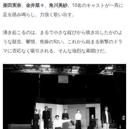
柴田実奈
、
金井菜々
、
角川美紗
。10名のキャストが一斉に
足を踏み鳴らし、力強く歌い出す。
沸き起こるのは、まるで小さな綻びから噴き出したかのよ
うな疑念、鬱憤、焦燥の匂い。これから始まる衝撃のドラ
マに否応なく吸引される、そんな強烈な幕開けだ。