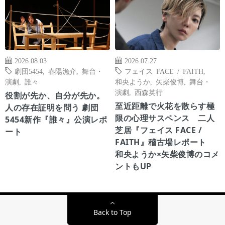
2026.08.03
2026.07.27
劇団5454
,
春陽漁介
,
舞台・
フェイス FACE / FAITH
,
演劇
,
誰々
和央ようか
,
矢柴俊博
,
舞台・
演劇
,
西森英行
役割が先か、自分が先か。
至近距離で火花を散らす極
人の存在証明を問う 劇団
限の心理サスペンス 二人
5454新作『誰々』公演レポ
芝居『フェイス FACE /
ート
FAITH』稽古場レポート
和央ようか×矢柴俊博のコメ
ントもUP
Back to Top