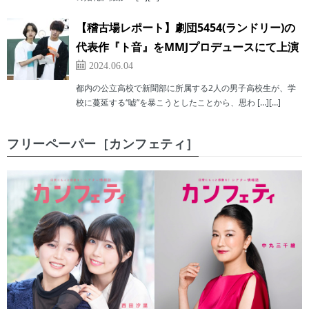
【稽古場レポート】劇団5454(ランドリー)の
代表作『ト音』をMMJプロデュースにて上演
2024.06.04
都内の公立高校で新聞部に所属する2人の男子高校生が、学
校に蔓延する“嘘”を暴こうとしたことから、思わ […][…]
フリーペーパー［カンフェティ］