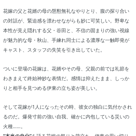
花嫁の父と花婿の母の慇懃無礼なやりとり、腹の探り合い
の対話が、緊迫感を漂わせながらも妙に可笑しい。野卑な
本性が見え隠れする父・谷田と、不信の固まりの強い視線
が魅力的な母・秋山、手練れ同士による濃厚な一触即発が
キャスト、スタッフの失笑を引き出していた。
ついに登場の花嫁は、花婿やその母、父親の前では礼節を
わきまえて終始神妙な表情だ。感情は抑えたまま、しっか
りと相手を見つめる伊東の立ち姿が美しい。
そして花嫁が1人になったその時、彼女の独白に気付かされ
るのだ。爆発寸前の強い自我、確かに内包している災いの
火種……。
“本当の自分”
を語る花嫁の怒りと苛立ち、伊東の思い切り