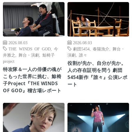
2026.08.03
2026.08.03
THE WINDS OF GOD
,
今
劇団5454
,
春陽漁介
,
舞台・
井雅之
,
舞台・演劇
,
鯨椅子
演劇
,
誰々
project
役割が先か、自分が先か。
特攻隊＆一人の俳優の魂が
人の存在証明を問う 劇団
こもった世界に挑む、鯨椅
5454新作『誰々』公演レポ
子Project『THE WINDS
ート
OF GOD』稽古場レポート