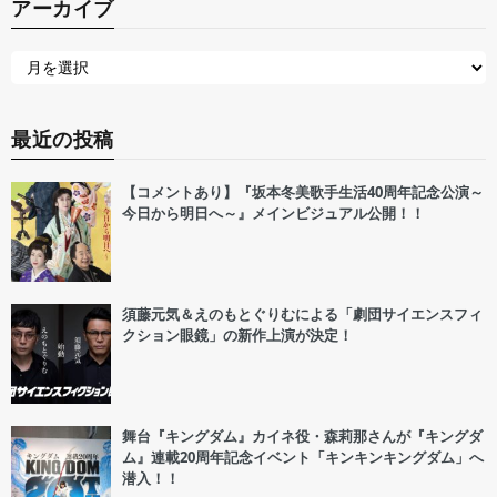
アーカイブ
最近の投稿
【コメントあり】『坂本冬美歌手生活40周年記念公演～
今日から明日へ～』メインビジュアル公開！！
須藤元気＆えのもとぐりむによる「劇団サイエンスフィ
クション眼鏡」の新作上演が決定！
舞台『キングダム』カイネ役・森莉那さんが『キングダ
ム』連載20周年記念イベント「キンキンキングダム」へ
潜入！！