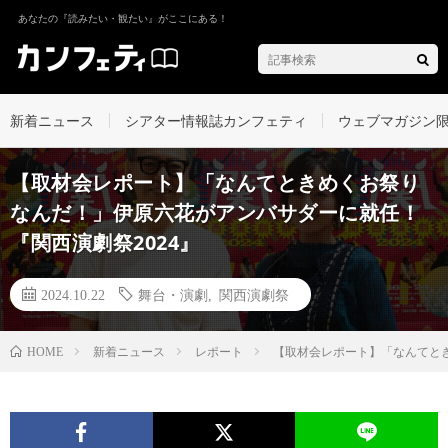
あなたの『読みたい・観たい』がここにある！
新着ニュース
シアター情報誌カンフェティ
ウェブマガジン
【取材会レポート】「なんてときめくお祭り
なんだ！」伊原六花がアンバサダーに就任！
『関西演劇祭2024』
2024.10.22
舞台・演劇
,
関西演劇祭
新着ニュース
レポート
【取材会レポート】「なんてとき
HOME