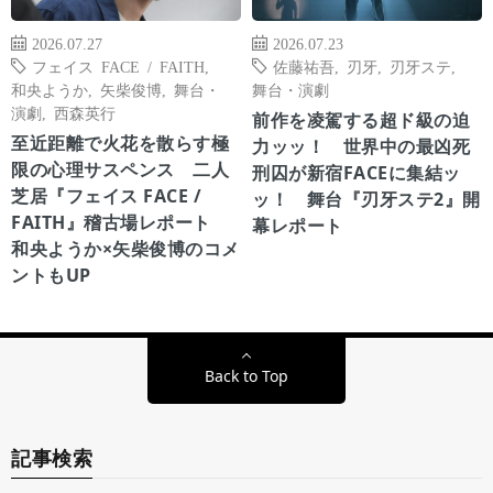
2026.07.27
2026.07.23
フェイス FACE / FAITH
,
佐藤祐吾
,
刃牙
,
刃牙ステ
,
和央ようか
,
矢柴俊博
,
舞台・
舞台・演劇
演劇
,
西森英行
前作を凌駕する超ド級の迫
至近距離で火花を散らす極
力ッッ！ 世界中の最凶死
限の心理サスペンス 二人
刑囚が新宿FACEに集結ッ
芝居『フェイス FACE /
ッ！ 舞台『刃牙ステ2』開
FAITH』稽古場レポート
幕レポート
和央ようか×矢柴俊博のコメ
ントもUP
Back to Top
記事検索