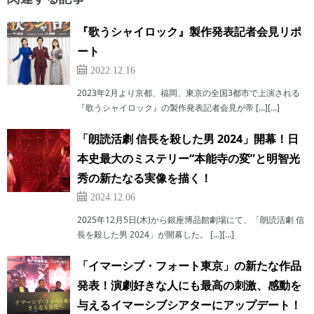
『歌うシャイロック』製作発表記者会見リポ
ート
2022.12.16
2023年2月より京都、福岡、東京の全国3都市で上演される
『歌うシャイロック』の製作発表記者会見が帝 […][…]
「朗読活劇 信長を殺した男 2024」開幕！日
本史最大のミステリー“本能寺の変”と明智光
秀の新たなる実像を描く！
2024.12.06
2025年12月5日(木)から銀座博品館劇場にて、「朗読活劇 信
長を殺した男 2024」が開幕した。 […][…]
「イマーシブ・フォート東京」の新たな作品
発表！演劇好きな人にも最高の刺激、感動を
与えるイマーシブシアターにアップデート！