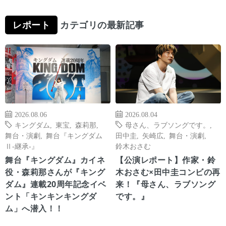
レポート
カテゴリの最新記事
2026.08.06
2026.08.04
キングダム
,
東宝
,
森莉那
,
母さん、ラブソングです。
,
舞台・演劇
,
舞台『キングダム
田中圭
,
矢崎広
,
舞台・演劇
,
Ⅱ-継承-』
鈴木おさむ
舞台『キングダム』カイネ
【公演レポート】作家・鈴
役・森莉那さんが『キング
木おさむ×田中圭コンビの再
ダム』連載20周年記念イベ
来！『母さん、ラブソング
ント「キンキンキングダ
です。』
ム」へ潜入！！