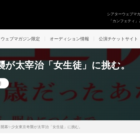
シアターウェブマ
「カンフェティ」
ウェブマガジン限定
オーディション情報
公演チケットサイト
奇襲が太宰治「女生徒」に挑む。
月
月開幕✨少女東京奇襲が太宰治「女生徒」に挑む。