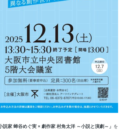
家 蝉谷めぐ実 × 劇作家 村角太洋 ～小説と演劇～」
を