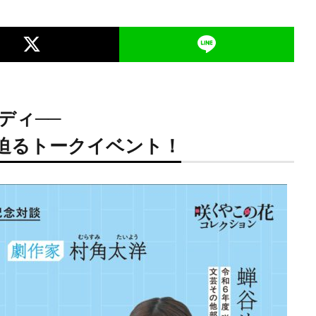
ディ──
迫るトークイベント！