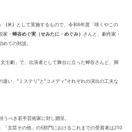
」（※）
として実施するもので、令和6年度「咲くやこの
説家・
蝉谷めぐ実（せみたに・めぐみ）
さんと、劇作家・
初めての対談。
れた「文士劇」で、出演者として舞台に立った蝉谷さんと、脚
違い、“ミステリ”と“コメディ”それぞれの演出の工夫な
を担うべき若手芸術家に対し贈呈。
「文芸その他」の5部門におけるこれまでの受賞者は210