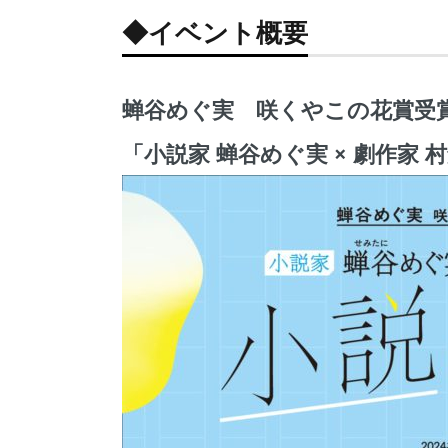
◆イベント概要
蝉谷めぐ実 咲くやこの花賞受
「小説家 蝉谷めぐ実 × 劇作家 