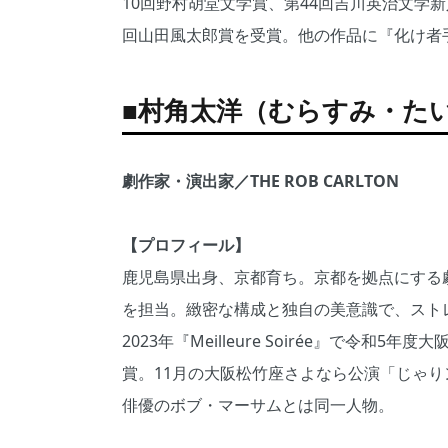
10回野村胡堂文学賞、第44回吉川英治文学新
回山田風太郎賞を受賞。他の作品に『化け者
■村角太洋（むらすみ・た
劇作家・演出家／THE ROB CARLTON
【プロフィール】
鹿児島県出身、京都育ち。京都を拠点にする劇団
を担当。緻密な構成と独自の美意識で、スト
2023年『Meilleure Soirée』で令
賞。11月の大阪松竹座さよなら公演「じゃ
俳優のボブ・マーサムとは同一人物。