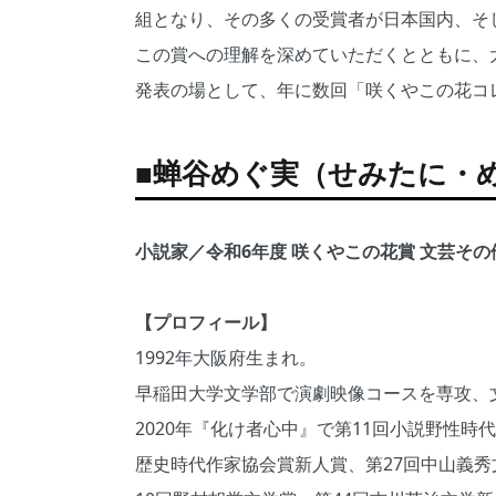
組となり、その多くの受賞者が日本国内、そ
この賞への理解を深めていただくとともに、
発表の場として、年に数回「咲くやこの花コ
■蝉谷めぐ実（せみたに・
小説家／令和6年度 咲くやこの花賞 文芸そ
【プロフィール】
1992年大阪府生まれ。
早稲田大学文学部で演劇映像コースを専攻、
2020年『化け者心中』で第11回小説野性時
歴史時代作家協会賞新人賞、第27回中山義秀