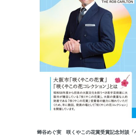
蝉谷めぐ実 咲くやこの花賞受賞記念対談「小説