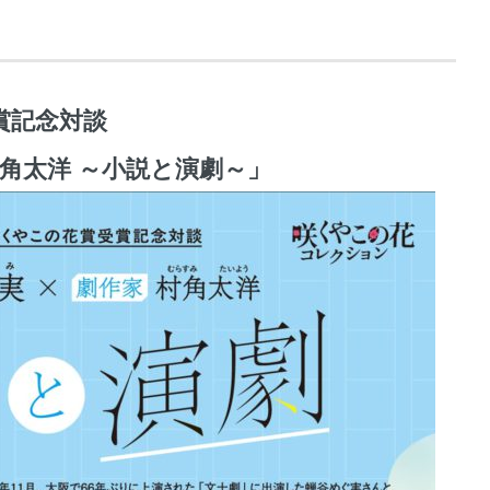
賞記念対談
村角太洋 ～小説と演劇～」