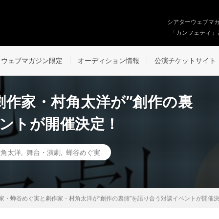
シアターウェブマ
「カンフェティ」
ウェブマガジン限定
オーディション情報
公演チケットサイト
劇作家・村角太洋が”創作の裏
ベントが開催決定！
村角太洋
,
舞台・演劇
,
蝉谷めぐ実
家・蝉谷めぐ実と劇作家・村角太洋が”創作の裏側”を語り合う対談イベントが開催