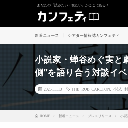
あなたの『読みたい・観たい』がここにある！
新着ニュース
シアター情報誌カンフェティ
小説家・蝉谷めぐ実と
側”を語り合う対談イ
2025.11.13
THE ROB CARLTON
,
小説
,
新着ニュース
プレスリリース
小説
HOME