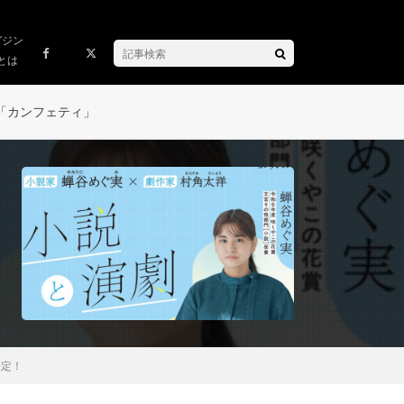
ガジン
とは
「カンフェティ」
決定！