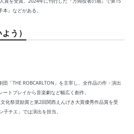
人賞を受賞。2024年に刊行した『万両役者の扇』で第15
手本』などがある。
いよう）
「THE ROBCARLTON」を主宰し、全作品の作・演出
レートプレイから音楽劇など幅広く創作。
和5年度大阪文化祭奨励賞と第2回関西えんげき大賞優秀作品賞を受
りン子チエ」では演出を担当。