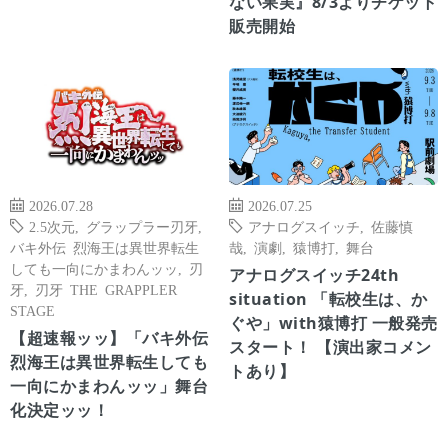
ない果実』8/3よりチケット
販売開始
2026.07.28
2026.07.25
2.5次元
,
グラップラー刃牙
,
アナログスイッチ
,
佐藤慎
バキ外伝 烈海王は異世界転生
哉
,
演劇
,
猿博打
,
舞台
しても一向にかまわんッッ
,
刃
アナログスイッチ24th
牙
,
刃牙 THE GRAPPLER
situation 「転校生は、か
STAGE
ぐや」with猿博打 一般発売
【超速報ッッ】「バキ外伝
スタート！ 【演出家コメン
烈海王は異世界転生しても
トあり】
一向にかまわんッッ」舞台
化決定ッッ！