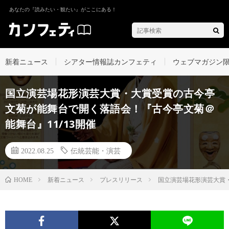
あなたの『読みたい・観たい』がここにある！
新着ニュース
シアター情報誌カンフェティ
ウェブマガジン
国立演芸場花形演芸大賞・大賞受賞の古今亭
文菊が能舞台で開く落語会！『古今亭文菊＠
能舞台』11/13開催
2022.08.25
伝統芸能・演芸
新着ニュース
プレスリリース
国立演芸場花形演芸大賞・
HOME