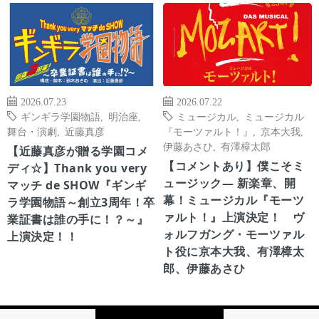
2026.07.23
2026.07.22
ギンギラ学園物語
,
明治座
,
ミュージカル
,
ミュージカル
舞台・演劇
,
近藤真彦
『モーツァルト！』
,
京本大我
,
伊藤あさひ
,
有澤樟太郎
【近藤真彦が贈る学園コメ
【コメントあり】僕こそミ
ディ☆】Thank you very
ュージック― 新楽章、開
マッチ de SHOW『ギンギ
幕！ミュージカル『モーツ
ラ学園物語～創立3周年！卒
ァルト！』上演決定！ ヴ
業証書は誰の手に！？～』
ォルフガング・モーツァル
上演決定！！
ト役に京本大我、有澤樟太
郎、伊藤あさひ