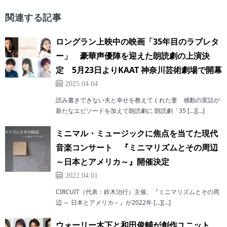
関連する記事
ロングラン上映中の映画「35年目のラブレタ
ー」 豪華声優陣を迎えた朗読劇の上演決
定 5月23日よりKAAT 神奈川芸術劇場で開幕
2025.04.04
読み書きできない夫と幸せを教えてくれた妻 感動の実話が
新たなエピソードを加えて朗読劇に 朗読劇「35 […][…]
ミニマル・ミュージックに焦点を当てた現代
音楽コンサート 『ミニマリズムとその周辺
～日本とアメリカ～』開催決定
2022.04.01
​CIRCUIT（代表：鈴木治行）主催、『ミニマリズムとその周
辺 ～ 日本とアメリカ～』が2022年 […][…]
ウォーリー木下と和田俊輔が創作ユニット