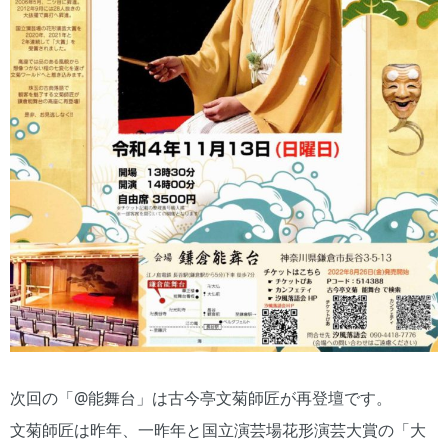
次回の「@能舞台」は古今亭文菊師匠が再登壇です。
文菊師匠は昨年、一昨年と国立演芸場花形演芸大賞の「大