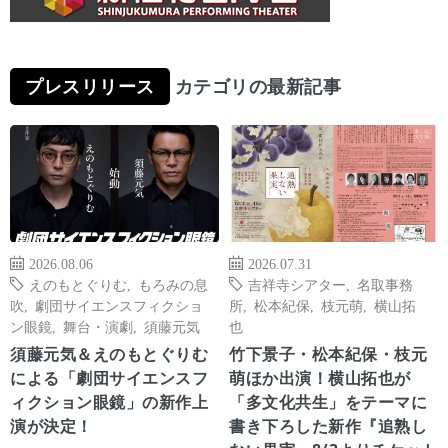
プレスリリース
カテゴリの最新記事
2026.08.06
2026.07.31
えのもとぐりむ
,
もろみの息
吉祥寺シアター
,
名取事務
吹
,
劇団サイエンスフィクショ
所
,
松本紀保
,
枝元萌
,
横山拓
ン眼鏡
,
舞台・演劇
,
須藤元気
也
須藤元気＆えのもとぐりむ
竹下景子・松本紀保・枝元
による「劇団サイエンスフ
萌ほか出演！横山拓也が
ィクション眼鏡」の新作上
「多文化共生」をテーマに
演が決定！
書き下ろした新作『追熟し