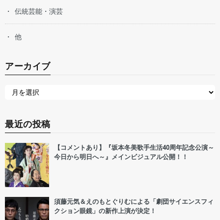
伝統芸能・演芸
他
アーカイブ
最近の投稿
【コメントあり】『坂本冬美歌手生活40周年記念公演～
今日から明日へ～』メインビジュアル公開！！
須藤元気＆えのもとぐりむによる「劇団サイエンスフィ
クション眼鏡」の新作上演が決定！