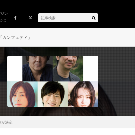
ガジン
とは
「カンフェティ」
が決定!