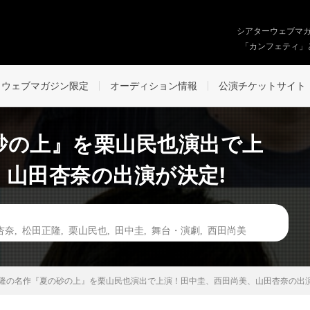
シアターウェブマ
「カンフェティ」
ウェブマガジン限定
オーディション情報
公演チケットサイト
砂の上』を栗山民也演出で上
山田杏奈の出演が決定!
杏奈
,
松田正隆
,
栗山民也
,
田中圭
,
舞台・演劇
,
西田尚美
隆の名作『夏の砂の上』を栗山民也演出で上演！田中圭、西田尚美、山田杏奈の出演