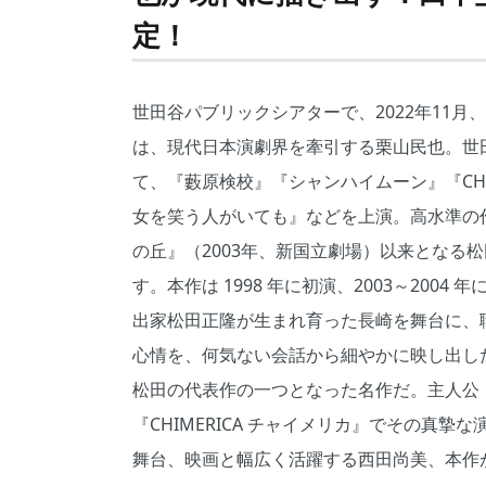
定！
世田谷パブリックシアターで、2022年11
は、現代日本演劇界を牽引する栗山民也。世
て、『藪原検校』『シャンハイムーン』『CHI
女を笑う人がいても』などを上演。高水準の
の丘』（2003年、新国立劇場）以来となる
す。本作は 1998 年に初演、2003～20
出家松田正隆が生まれ育った長崎を舞台に、
心情を、何気ない会話から細やかに映し出した
松田の代表作の一つとなった名作だ。主人公・
『CHIMERICA チャイメリカ』でその真
舞台、映画と幅広く活躍する西田尚美、本作