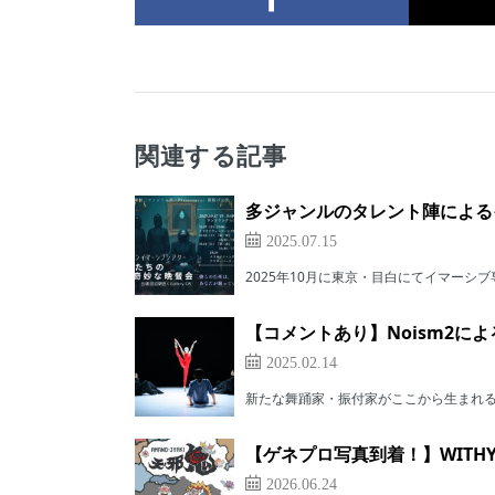
関連する記事
多ジャンルのタレント陣による
2025.07.15
2025年10月に東京・目白にてイマーシブ
【コメントあり】Noism2によ
2025.02.14
新たな舞踊家・振付家がここから生まれる。 
【ゲネプロ写真到着！】WITH
2026.06.24