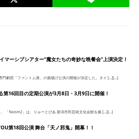
イマーシブシアター“魔女たちの奇妙な晩餐会”上演決定！
専門劇団「ファントム座」の旗揚げ公演の開催が決定した。タイ […][…]
る第16回目の定期公演が3月8日・3月9日に開催！
「Noism2」は、りゅーとぴあ 新潟市民芸術文化会館を拠 […][…]
YOU第18回公演 舞台「天ノ邪鬼」開幕！！