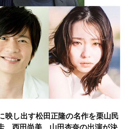
に映し出す松田正隆の名作を栗山民
圭、西田尚美、山田杏奈の出演が決