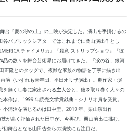
月、舞台『夏の砂の上』の上映が決定した。演出を手掛けるの
田谷パブリックシアターではこれまでに栗山演出作とし
MERICA チャイメリカ』『殺意 ストリップショウ』『彼
作品の数々を舞台芸術界にお届けてきた。『涙の谷、銀河
松田正隆とのタッグで、複雑な家族の物語を丁寧に描き出
04 年に再演（いずれも青年団、平田オリザ演出）。劇作家・演
職を無くし妻に家出される主人公と、彼を取り巻く人々の
本作は、1999 年読売文学賞戯曲・シナリオ賞を受賞。
小浦治を演じるのは田中圭。2019 年、栗山演出作
摯な演技が高く評価された田中が、今再び、栗山演出に挑む。
が初舞台となる山田杏奈らの演技にも注目だ。