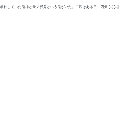
暴れしていた鬼神と天ノ邪鬼という鬼がいた。二匹はある日、四天 […][…]