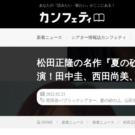
あなたの『読みたい・観たい』がここにある！
新着ニュース
シアター情報誌カンフェティ
松田正隆の名作『夏の
演！田中圭、西田尚美、
2022.02.21
世田谷パブリックシアター
,
夏の砂の上
,
山田
新着ニュース
新着ニュース
松田正
HOME