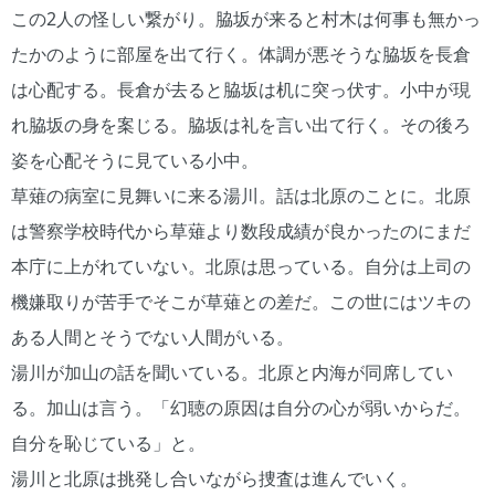
この2人の怪しい繋がり。脇坂が来ると村木は何事も無かっ
たかのように部屋を出て行く。体調が悪そうな脇坂を長倉
は心配する。長倉が去ると脇坂は机に突っ伏す。小中が現
れ脇坂の身を案じる。脇坂は礼を言い出て行く。その後ろ
姿を心配そうに見ている小中。
草薙の病室に見舞いに来る湯川。話は北原のことに。北原
は警察学校時代から草薙より数段成績が良かったのにまだ
本庁に上がれていない。北原は思っている。自分は上司の
機嫌取りが苦手でそこが草薙との差だ。この世にはツキの
ある人間とそうでない人間がいる。
湯川が加山の話を聞いている。北原と内海が同席してい
る。加山は言う。「幻聴の原因は自分の心が弱いからだ。
自分を恥じている」と。
湯川と北原は挑発し合いながら捜査は進んでいく。