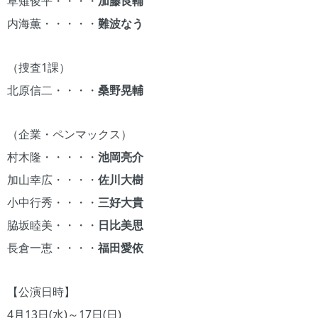
草薙俊平・・・・
加藤良輔
内海薫・・・・・
難波なう
（捜査1課）
北原信二・・・・
桑野晃輔
（企業・ペンマックス）
村木隆・・・・・
池岡亮介
加山幸広・・・・
佐川大樹
小中行秀・・・・
三好大貴
脇坂睦美・・・・
日比美思
長倉一恵・・・・
福田愛依
【公演日時】
4月13日(水)～17日(日)