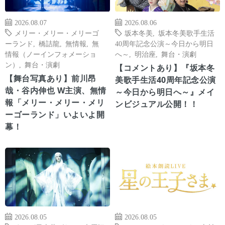
2026.08.07
2026.08.06
メリー・メリー・メリーゴ
坂本冬美
,
坂本冬美歌手生活
ーランド
,
橋詰龍
,
無情報
,
無
40周年記念公演～今日から明日
情報（ノーインフォメーショ
へ～
,
明治座
,
舞台・演劇
ン）
,
舞台・演劇
【コメントあり】『坂本冬
【舞台写真あり】前川昂
美歌手生活40周年記念公演
哉・谷内伸也 W主演、無情
～今日から明日へ～』メイ
報「メリー・メリー・メリ
ンビジュアル公開！！
ーゴーランド」いよいよ開
幕！
2026.08.05
2026.08.05