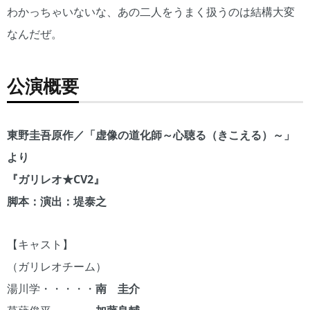
わかっちゃいないな、あの二人をうまく扱うのは結構大変
なんだぜ。
公演概要
東野圭吾原作／「虚像の道化師～心聴る（きこえる）～」
より
『ガリレオ★CV2』
脚本：演出：堤泰之
【キャスト】
（ガリレオチーム）
湯川学・・・・・
南 圭介