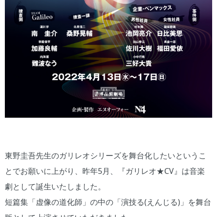
東野圭吾先生のガリレオシリーズを舞台化したいというこ
とでお願いに上がり、昨年5月、『ガリレオ★CV』は音楽
劇として誕生いたしました。
短篇集「虚像の道化師」の中の「演技る(えんじる)」を舞台