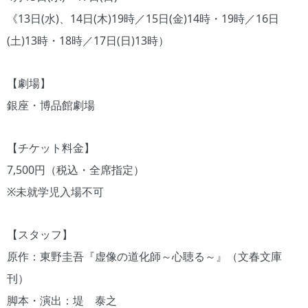
《13日(水)、14日(木)19時／15日(金)14時・19時／16日
(土)13時・18時／17日(日)13時）
【劇場】
銀座・博品館劇場
【チケット料金】
7,500円（税込・全席指定）
※未就学児入場不可
【スタッフ】
原作：東野圭吾『虚像の道化師～心聴る～』（文春文庫
刊）
脚本・演出：堤 泰之