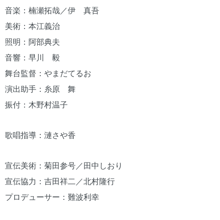
音楽：楠瀬拓哉／伊 真吾
美術：本江義治
照明：阿部典夫
音響：早川 毅
舞台監督：やまだてるお
演出助手：糸原 舞
振付：木野村温子
歌唱指導：漣さや香
宣伝美術：菊田参号／田中しおり
宣伝協力：吉田祥二／北村隆行
プロデューサー：難波利幸