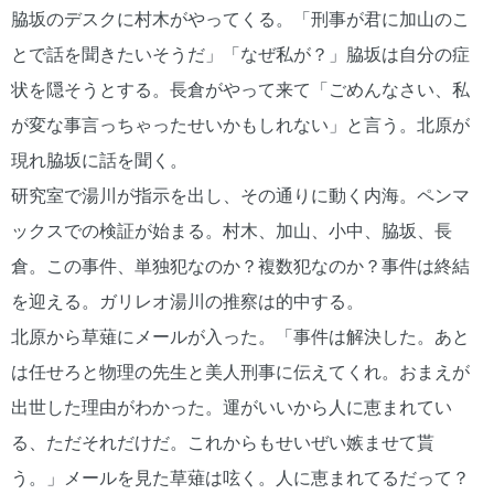
脇坂のデスクに村木がやってくる。「刑事が君に加山のこ
とで話を聞きたいそうだ」「なぜ私が？」脇坂は自分の症
状を隠そうとする。長倉がやって来て「ごめんなさい、私
が変な事言っちゃったせいかもしれない」と言う。北原が
現れ脇坂に話を聞く。
研究室で湯川が指示を出し、その通りに動く内海。ペンマ
ックスでの検証が始まる。村木、加山、小中、脇坂、長
倉。この事件、単独犯なのか？複数犯なのか？事件は終結
を迎える。ガリレオ湯川の推察は的中する。
北原から草薙にメールが入った。「事件は解決した。あと
は任せろと物理の先生と美人刑事に伝えてくれ。おまえが
出世した理由がわかった。運がいいから人に恵まれてい
る、ただそれだけだ。これからもせいぜい嫉ませて貰
う。」メールを見た草薙は呟く。人に恵まれてるだって？