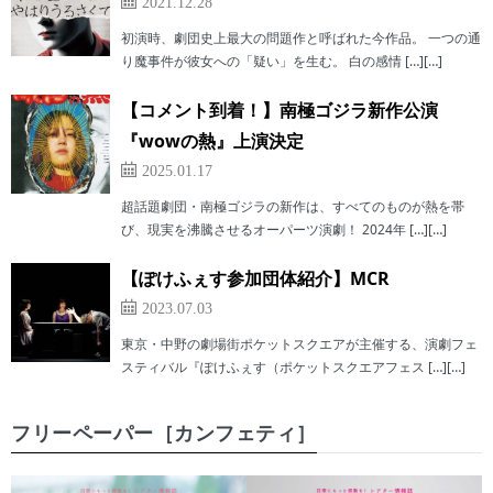
2021.12.28
初演時、劇団史上最大の問題作と呼ばれた今作品。 一つの通
り魔事件が彼女への「疑い」を生む。 白の感情 […][…]
【コメント到着！】南極ゴジラ新作公演
『wowの熱』上演決定
2025.01.17
超話題劇団・南極ゴジラの新作は、すべてのものが熱を帯
び、現実を沸騰させるオーパーツ演劇！ 2024年 […][…]
【ぽけふぇす参加団体紹介】MCR
2023.07.03
東京・中野の劇場街ポケットスクエアが主催する、演劇フェ
スティバル『ぽけふぇす（ポケットスクエアフェス […][…]
フリーペーパー［カンフェティ］