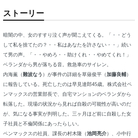
ストーリー
暗闇の中、女のすすり泣く声が聞こえてくる。「・・どう
して私を捨てたの？・・私はあなたを許さない・・」続い
て男の声。「・・やめろ・・助けくれ・・やめてくれ！」
ベランダから男が落ちる音。救急車のサイレン。
内海薫（
難波なう
）が事件の詳細を草薙俊平（
加藤良輔
）
に報告している。死亡したのは早見達郎45歳。株式会社ペ
ンマックスの営業部長で、自宅マンションのベランダから
転落した。現場の状況から見れば自殺の可能性が高いのだ
が、気になる事実が判明した。三ヶ月ほど前に自殺した女
子社員と不倫関係にあったらしい。
ペンマックスの社員、課長の村木隆（
池岡亮介
）、小中行