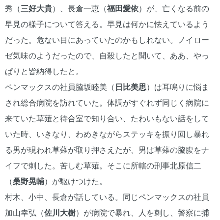
秀（
三好大貴
）、長倉一恵（
福田愛依
）が、亡くなる前の
早見の様子について答える。早見は何かに怯えているよう
だった。危ない目にあっていたのかもしれない。ノイロー
ゼ気味のようだったので、自殺したと聞いて、ああ、やっ
ぱりと皆納得したと。
ペンマックスの社員脇坂睦美（
日比美思
）は耳鳴りに悩ま
され総合病院を訪れていた。体調がすぐれず同じく病院に
来ていた草薙と待合室で知り合い、たわいもない話をして
いた時、いきなり、わめきながらステッキを振り回し暴れ
る男が現われ草薙が取り押さえたが、男は草薙の脇腹をナ
イフで刺した。苦しむ草薙。そこに所轄の刑事北原信二
（
桑野晃輔
）が駆けつけた。
村木、小中、長倉が話している。同じペンマックスの社員
加山幸弘（
佐川大樹
）が病院で暴れ、人を刺し、警察に捕