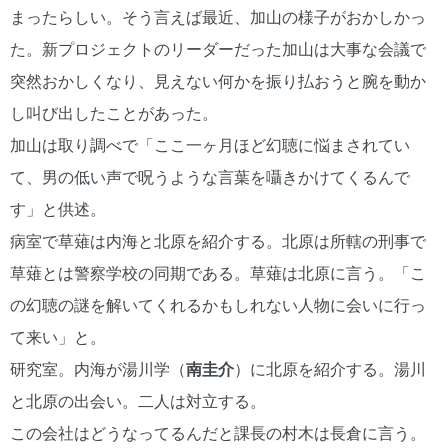
まったらしい。そう言えば最近、加山の様子がおかしかっ
た。新プロジェクトのリーダーだった加山は大事な会議で
突然おかしくなり、見えない何かを振り払おうと腕を動か
し叫び出したことがあった。
加山は取り調べで「ここ一ヶ月ほど幻聴に悩まされてい
て、男の低い声で呪うような言葉を囁きかけてくるんで
す」と供述。
病室で草薙は内海と北原を紹介する。北原は所轄の刑事で
草薙とは警察学校の同期である。草薙は北原に言う。「こ
の幻聴の謎を解いてくれるかもしれない人物に会いに行っ
て来い」と。
研究室。内海が湯川学（
南圭介
）に北原を紹介する。湯川
と北原の出会い。二人は対立する。
この会社はどうなってるんだと課長の村木は長倉に言う。