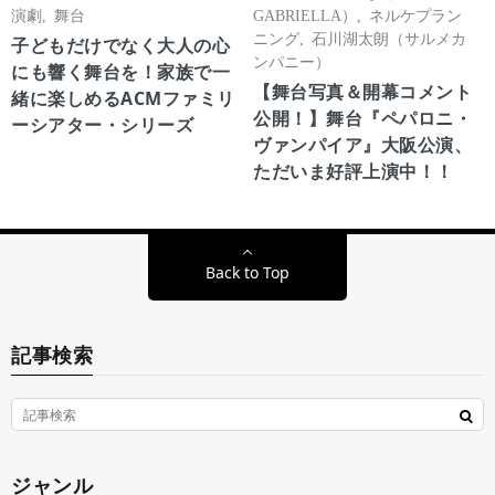
演劇
,
舞台
GABRIELLA）
,
ネルケプラン
ニング
,
石川湖太朗（サルメカ
子どもだけでなく大人の心
ンパニー）
にも響く舞台を！家族で一
【舞台写真＆開幕コメント
緒に楽しめるACMファミリ
公開！】舞台『ペパロニ・
ーシアター・シリーズ
ヴァンパイア』大阪公演、
ただいま好評上演中！！
Back to Top
記事検索
ジャンル