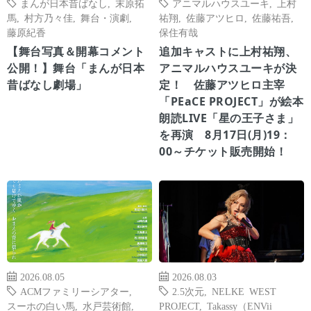
まんが日本昔ばなし
,
末原拓
アニマルハウスユーキ
,
上村
馬
,
村方乃々佳
,
舞台・演劇
,
祐翔
,
佐藤アツヒロ
,
佐藤祐吾
,
藤原紀香
保住有哉
【舞台写真＆開幕コメント
追加キャストに上村祐翔、
公開！】舞台「まんが日本
アニマルハウスユーキが決
昔ばなし劇場」
定！ 佐藤アツヒロ主宰
「PEaCE PROJECT」が絵本
朗読LIVE「星の王子さま」
を再演 8月17日(月)19：
00～チケット販売開始！
2026.08.05
2026.08.03
ACMファミリーシアター
,
2.5次元
,
NELKE WEST
スーホの白い馬
,
水戸芸術館
,
PROJECT
,
Takassy（ENVii