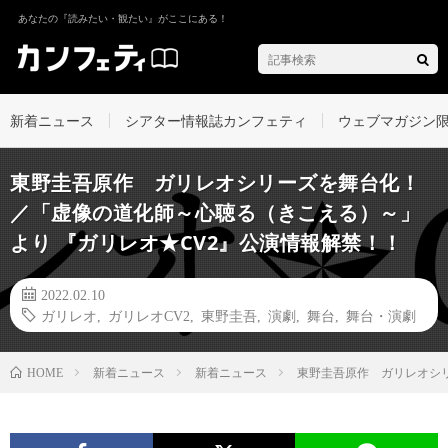
あなたの『読みたい・観たい』がここにある！
新着ニュース
シアター情報誌カンフェティ
ウェブマガジン
東野圭吾原作 ガリレオシリーズを舞台化！
／「虚像の道化師～心聴る（きこえる）～」
より 『ガリレオ★CV2』公演情報解禁！！
2022.02.10
ガリレオ
,
ガリレオCV2
,
東野圭吾
,
演劇
,
舞台
,
舞台・演劇
新着ニュース
新着ニュース
東野圭吾原作 ガリレオシ
HOME