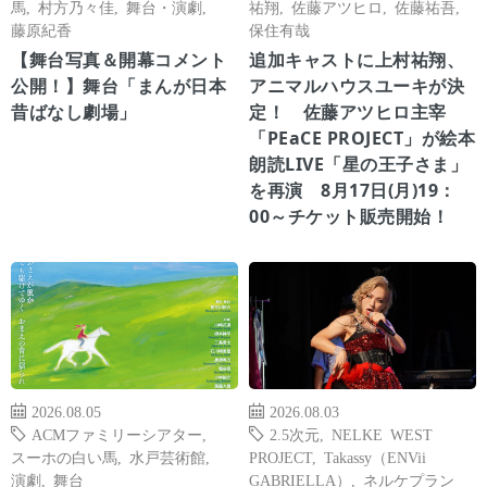
馬
,
村方乃々佳
,
舞台・演劇
,
祐翔
,
佐藤アツヒロ
,
佐藤祐吾
,
藤原紀香
保住有哉
【舞台写真＆開幕コメント
追加キャストに上村祐翔、
公開！】舞台「まんが日本
アニマルハウスユーキが決
昔ばなし劇場」
定！ 佐藤アツヒロ主宰
「PEaCE PROJECT」が絵本
朗読LIVE「星の王子さま」
を再演 8月17日(月)19：
00～チケット販売開始！
2026.08.05
2026.08.03
ACMファミリーシアター
,
2.5次元
,
NELKE WEST
スーホの白い馬
,
水戸芸術館
,
PROJECT
,
Takassy（ENVii
演劇
,
舞台
GABRIELLA）
,
ネルケプラン