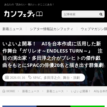
あなたの『読みたい・観たい』がここにある！
新着ニュース
シアター情報誌カンフェティ
ウェブマガジン
いよいよ開幕！ AIを台本作成に活用した新
作舞台『ガリレオ～ENDLESS TURN～』 注
目の演出家・多田淳之介がブレヒトの傑作戯
曲をもとにSPACの俳優20名と描き出す群集劇
2026.01.16
SPAC
,
多田淳之介
,
舞台・演劇
新着ニュース
新着ニュース
いよいよ開幕！ AIを台本
HOME