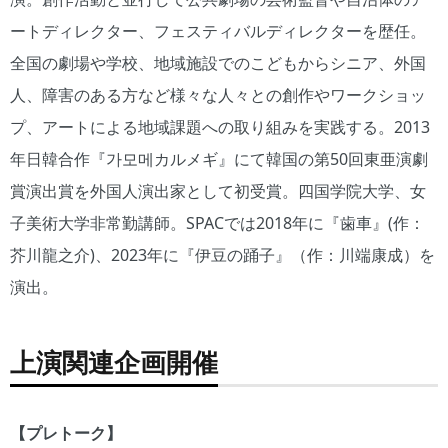
ートディレクター、フェスティバルディレクターを歴任。
全国の劇場や学校、地域施設でのこどもからシニア、外国
⼈、障害のある⽅など様々な⼈々との創作やワークショッ
プ、アートによる地域課題への取り組みを実践する。2013
年⽇韓合作『가모메カルメギ』にて韓国の第50回東亜演劇
賞演出賞を外国⼈演出家として初受賞。四国学院⼤学、女
子美術大学非常勤講師。SPACでは2018年に『⻭⾞』(作：
芥川⿓之介)、2023年に『伊⾖の踊⼦』（作：川端康成）を
演出。
上演関連企画開催
【プレトーク】