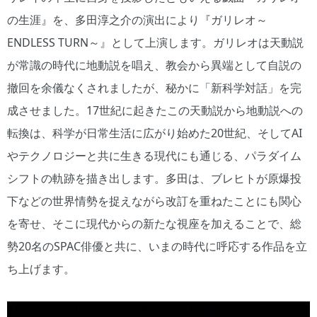
の生涯』を、多田淳之介の演出により『ガリレオ～
ENDLESS TURN～』として上演します。ガリレオは天動説
が常識の時代に地動説を唱え、教会から異端として自説の
撤回を余儀なくされましたが、秘かに「新科学対話」を完
成させました。17世紀に起きたこの天動説から地動説への
転換は、科学が日常生活に広がり始めた20世紀、そしてAI
やテクノロジーと共に生きる現代にも通じる、パラダイム
シフトの軌跡を描き出します。多田は、ブレヒトが原爆投
下などの世界情勢を捉えながら改訂を重ねたことにも関心
を寄せ、そこに現代からの新たな視座を加えることで、総
勢20名のSPAC俳優と共に、いまの時代に呼応する作品を立
ち上げます。