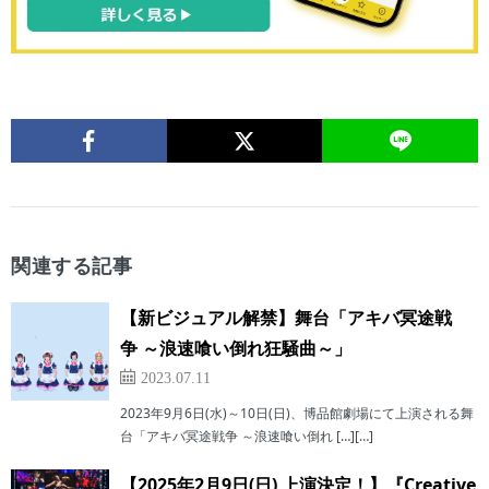
関連する記事
【新ビジュアル解禁】舞台「アキバ冥途戦
争 ～浪速喰い倒れ狂騒曲～」
2023.07.11
2023年9月6日(水)～10日(日)、博品館劇場にて上演される舞
台「アキバ冥途戦争 ～浪速喰い倒れ […][…]
【2025年2月9日(日) 上演決定！】『Creative