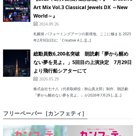
Art Mix Vol.3 Classical Jewels DX ～New
World～』
2024.09.26
札幌発 パフォーミングアーツの新境地、ここに極まる 2025
年2月9日(日)に「Creative A […][…]
総動員数6,200名突破 朗読劇「夢から醒め
ない夢を見よ。」5回目の上演決定 7月29日
より飛行船シアターにて
2026.05.29
株式会社七十八（代表取締役：秋山真太郎）制作、朗読劇
『夢から醒めない夢を見よ。』が2026年7月29 […][…]
フリーペーパー［カンフェティ］