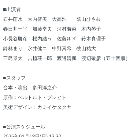
■出演者
石井萠水 大内智美 大高浩一 蔭山ひさ枝
春日井一平 加藤幸夫 河村若菜 木内琴子
小長谷勝彦 桜内結う 佐藤ゆず 鈴木真理子
鈴林まり 永井健ニ 中野真希 牧山祐大
三島景太 吉植荘一郎 渡邊清楓 渡辺敬彦（五十音順）
■スタッフ
台本・演出：多田淳之介
原作：ベルトルト・ブレヒト
美術デザイン：カミイケタクヤ
■公演スケジュール
2026年01月18日(日) 13:30