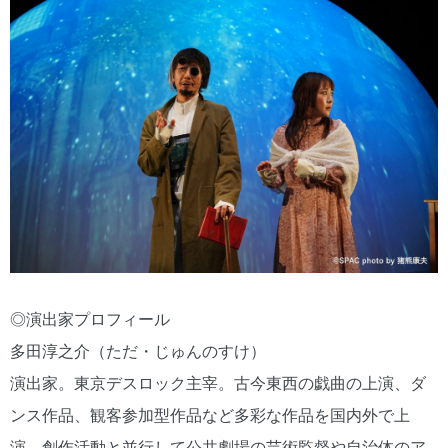
◎演出家プロフィール
多田淳之介（ただ・じゅんのすけ）
演出家。東京デスロック主宰。古今東⻄の戯曲の上演、ダ
ンス作品、観客参加型作品など多彩な作品を国内外で上
演。創作活動と並⾏して公共劇場の芸術監督や⾃治体のア