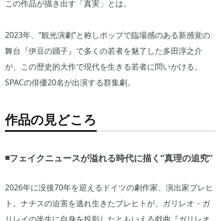
この作品が描き出す「真実」とは。
2023年、“観光演劇”と称しポップで臨場感のある新感覚の
舞台『伊豆の踊子』で多くの若者を魅了した多田淳之介
が、この歴史的大作で現代を生きる若者に問いかける。
SPACの俳優20名が出演する群集劇。
作品の見どころ
◾️フェイクニュースが溢れる時代に描く“真理の追究”
2026年に没後70年を迎えるドイツの劇作家、演出家ブレヒ
ト。ナチスの迫害を逃れ生きたブレヒトが、ガリレオ・ガ
リレイの半生に自身を投影したともいえる戯曲『ガリレオ