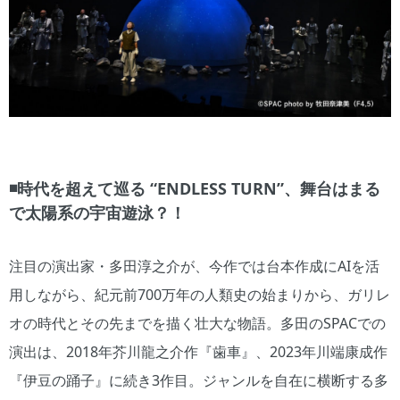
◾️時代を超えて巡る “ENDLESS TURN”、舞台はまる
で太陽系の宇宙遊泳？！
注目の演出家・多田淳之介が、今作では台本作成にAIを活
用しながら、紀元前700万年の人類史の始まりから、ガリレ
オの時代とその先までを描く壮大な物語。多田のSPACでの
演出は、2018年芥川龍之介作『歯車』、2023年川端康成作
『伊豆の踊子』に続き3作目。ジャンルを自在に横断する多