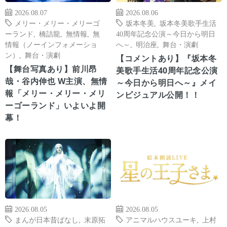
2026.08.07
2026.08.06
メリー・メリー・メリーゴ
坂本冬美
,
坂本冬美歌手生活
ーランド
,
橋詰龍
,
無情報
,
無
40周年記念公演～今日から明日
情報（ノーインフォメーショ
へ～
,
明治座
,
舞台・演劇
ン）
,
舞台・演劇
【コメントあり】『坂本冬
【舞台写真あり】前川昂
美歌手生活40周年記念公演
哉・谷内伸也 W主演、無情
～今日から明日へ～』メイ
報「メリー・メリー・メリ
ンビジュアル公開！！
ーゴーランド」いよいよ開
幕！
2026.08.05
2026.08.05
まんが日本昔ばなし
,
末原拓
アニマルハウスユーキ
,
上村