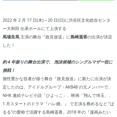
2022 年 2 月 17 日(木)～20 日(日)に渋谷区文化総合センタ
ー大和田 伝承ホールにて上演する
馬場良馬
主演の舞台『政見放送』に
島崎遥香
の出演が決定
した！
約 4 年振りの舞台出演で、 泡沫候補のシングルマザー役に
挑戦！
個性豊かな役者が揃う舞台『政見放送』に新たに出演が決
定したのは、アイドルグループ・AKB48 の元メンバーで、
NHK 連続テレビ小説「ひよっこ」、映画「翔んで埼玉」、
1 月スタートのドラマ『ハレ婚。』 で主演を務めるなど “ぱ
るる”の愛称で活躍する島崎遥香。2018 年の『漫画みたい