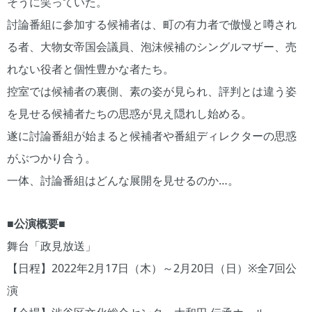
そうに笑っていた。
討論番組に参加する候補者は、町の有力者で傲慢と噂され
る者、大物女帝国会議員、泡沫候補のシングルマザー、売
れない役者と個性豊かな者たち。
控室では候補者の裏側、素の姿が見られ、評判とは違う姿
を見せる候補者たちの思惑が見え隠れし始める。
遂に討論番組が始まると候補者や番組ディレクターの思惑
がぶつかり合う。
一体、討論番組はどんな展開を見せるのか…。
■公演概要■
舞台「政見放送」
【日程】2022年2月17日（木）～2月20日（日）※全7回公
演