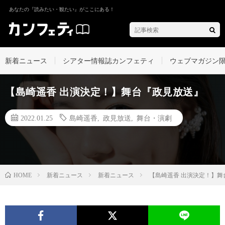
あなたの『読みたい・観たい』がここにある！
新着ニュース
シアター情報誌カンフェティ
ウェブマガジン
【島崎遥香 出演決定！】舞台『政見放送』
2022.01.25
島崎遥香
,
政見放送
,
舞台・演劇
新着ニュース
新着ニュース
【島崎遥香 出演決定！】舞
HOME