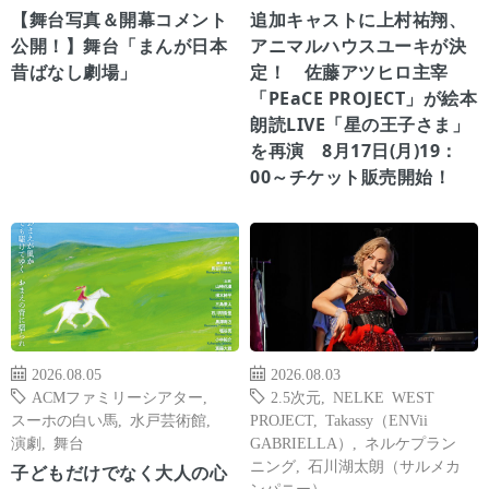
【舞台写真＆開幕コメント
追加キャストに上村祐翔、
公開！】舞台「まんが日本
アニマルハウスユーキが決
昔ばなし劇場」
定！ 佐藤アツヒロ主宰
「PEaCE PROJECT」が絵本
朗読LIVE「星の王子さま」
を再演 8月17日(月)19：
00～チケット販売開始！
2026.08.05
2026.08.03
ACMファミリーシアター
,
2.5次元
,
NELKE WEST
スーホの白い馬
,
水戸芸術館
,
PROJECT
,
Takassy（ENVii
演劇
,
舞台
GABRIELLA）
,
ネルケプラン
ニング
,
石川湖太朗（サルメカ
子どもだけでなく大人の心
ンパニー）