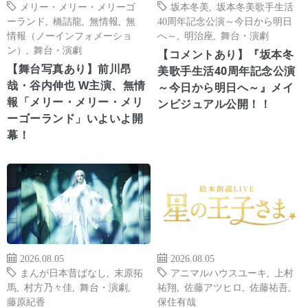
メリー・メリー・メリーゴ
坂本冬美
,
坂本冬美歌手生活
ーランド
,
橋詰龍
,
無情報
,
無
40周年記念公演～今日から明日
情報（ノーインフォメーショ
へ～
,
明治座
,
舞台・演劇
ン）
,
舞台・演劇
【コメントあり】『坂本冬
【舞台写真あり】前川昂
美歌手生活40周年記念公演
哉・谷内伸也 W主演、無情
～今日から明日へ～』メイ
報「メリー・メリー・メリ
ンビジュアル公開！！
ーゴーランド」いよいよ開
幕！
2026.08.05
2026.08.05
まんが日本昔ばなし
,
末原拓
アニマルハウスユーキ
,
上村
馬
,
村方乃々佳
,
舞台・演劇
,
祐翔
,
佐藤アツヒロ
,
佐藤祐吾
,
藤原紀香
保住有哉