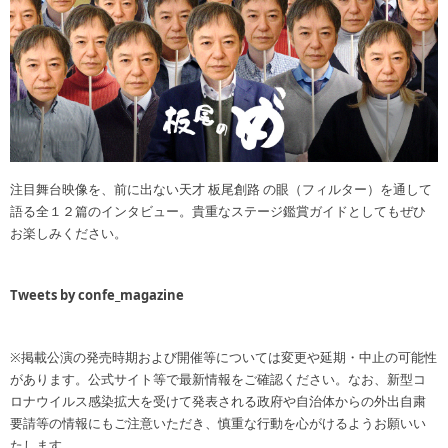
注目舞台映像を、前に出ない天才 板尾創路 の眼（フィルター）を通して
語る全１２篇のインタビュー。貴重なステージ鑑賞ガイドとしてもぜひ
お楽しみください。
Tweets by confe_magazine
※掲載公演の発売時期および開催等については変更や延期・中止の可能性
があります。公式サイト等で最新情報をご確認ください。なお、新型コ
ロナウイルス感染拡大を受けて発表される政府や自治体からの外出自粛
要請等の情報にもご注意いただき、慎重な行動を心がけるようお願いい
たします。