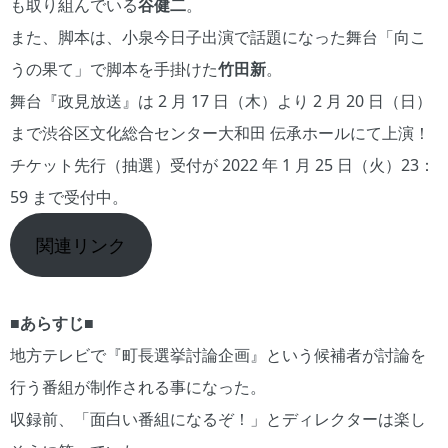
も取り組んでいる
谷健二
。
また、脚本は、小泉今日子出演で話題になった舞台「向こ
うの果て」で脚本を手掛けた
竹田新
。
舞台『政見放送』は 2 月 17 日（木）より 2 月 20 日（日）
まで渋谷区文化総合センター大和田 伝承ホールにて上演！
チケット先行（抽選）受付が 2022 年 1 月 25 日（火）23：
59 まで受付中。
関連リンク
■あらすじ■
地方テレビで『町長選挙討論企画』という候補者が討論を
行う番組が制作される事になった。
収録前、「面白い番組になるぞ！」とディレクターは楽し