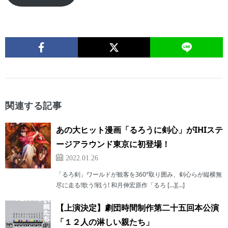
関連する記事
あの大ヒット漫画「るろうに剣心」がIHIステ
ージアラウンド東京に初登場！
2022.01.26
「るろ剣」ワールドが観客を360°取り囲み、剣心らが縦横無
尽に走る!歌う!戦う! 和月伸宏原作「るろ […][…]
【上演決定】劇団時間制作第二十五回本公演
「１２人の淋しい親たち」