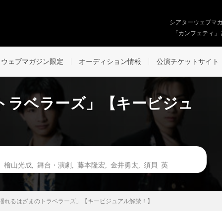
シアターウェブマ
「カンフェティ」
ウェブマガジン限定
オーディション情報
公演チケットサイト
トラベラーズ」【キービジュ
,
檜山光成
,
舞台・演劇
,
藤本隆宏
,
金井勇太
,
須⾙ 英
揺れるはざまのトラベラーズ」【キービジュアル解禁！】