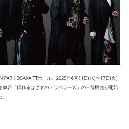
N PARK OSAKA TTホール、2025年6⽉11⽇(⽔)〜17⽇(火)
る舞台「揺れるはざまのトラベラーズ」の一般販売が開始
た。
野真
藤本隆
黒田秀
矢吹桃
釜野真