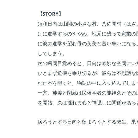
【STORY】
須和日向は山間の小さな村、八佐間村（はざ
けに進学するのをやめ、地元に残って家業の
に彼の進学を望む母の芙美と言い争いになる
してしまう。
次の瞬間目覚めると、日向は奇妙な空間にい
ひとまず危機を乗り切るが、彼らは不思議な
れた本を開くと、物語の中に入り込んでしま
一方、芙美と剛蔵は民俗学者の能神久とその
を開始。久は揺れる心と神隠しに関係がある
戻ろうとする日向と留まろうとする碧生。果