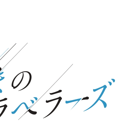
宏
穏
子
希
森 大