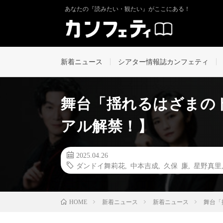
あなたの『読みたい・観たい』がここにある！
新着ニュース
シアター情報誌カンフェティ
舞台「揺れるはざまの
アル解禁！】
2025.04.26
ダンドイ舞莉花
,
中本吉成
,
久保 廉
,
星野真里
新着ニュース
新着ニュース
舞台「
HOME