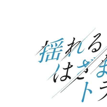
成
久保 廉
太
花
里