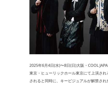
2025年6⽉4⽇(⽔)〜8⽇(⽇)⼤阪・COOL JAPA
東京・ヒューリックホール東京にて上演され
されると同時に、キービジュアルが解禁され
ダンド
檜山光
金井勇
イ舞莉
星