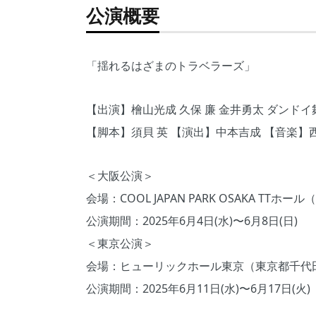
公演概要
「揺れるはざまのトラベラーズ」
【出演】檜山光成 久保 廉 金井勇太 ダンドイ
【脚本】須⾙ 英 【演出】中本吉成 【音楽】
＜大阪公演＞
会場：COOL JAPAN PARK OSAKA T
公演期間：2025年6⽉4⽇(⽔)〜6⽉8⽇(⽇)
＜東京公演＞
会場：ヒューリックホール東京（東京都千代田区
公演期間：2025年6⽉11⽇(⽔)〜6⽉17⽇(⽕)