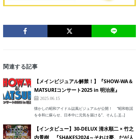
関連する記事
【メインビジュアル解禁！】『SHOW-WA＆
MATSURIコンサート2025 in 明治座』
2025.06.15
懐かしの昭和アイドル誌風ビジュアルが公開！ “昭和歌謡
を令和に蘇らせ、日本中に元気を届ける”、そん […][…]
【インタビュー】30-DELUX 清水順二 × 竹之
内景樹 『SHAKES2024～それは夢、だが人