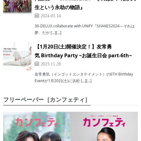
生という永劫の物語』
2024.03.14
30-DELUX collaborate with UNiFY『SHAKES2024～それは
夢、だが […][…]
【1月20日(土)開催決定！】友常勇
気 Birthday Party ~お誕生日会 part-6th~
2023.11.28
友常勇気（インゴットエンタテイメント）の6TH Birthday
Eventが1月20日(土)に浜松 […][…]
フリーペーパー［カンフェティ］