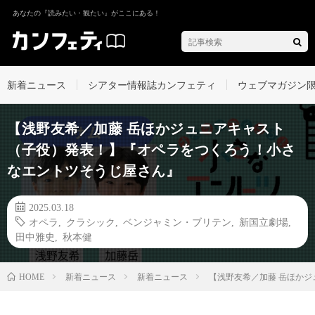
あなたの『読みたい・観たい』がここにある！
新着ニュース
シアター情報誌カンフェティ
ウェブマガジン
【浅野友希／加藤 岳ほかジュニアキャスト
（子役）発表！】『オペラをつくろう！小さ
なエントツそうじ屋さん』
2025.03.18
オペラ
,
クラシック
,
ベンジャミン・ブリテン
,
新国立劇場
,
田中雅史
,
秋本健
新着ニュース
新着ニュース
【浅野友希／加藤 岳ほか
HOME