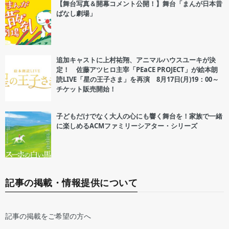
【舞台写真＆開幕コメント公開！】舞台「まんが日本昔
ばなし劇場」
追加キャストに上村祐翔、アニマルハウスユーキが決
定！ 佐藤アツヒロ主宰「PEaCE PROJECT」が絵本朗
読LIVE「星の王子さま」を再演 8月17日(月)19：00～
チケット販売開始！
子どもだけでなく大人の心にも響く舞台を！家族で一緒
に楽しめるACMファミリーシアター・シリーズ
記事の掲載・情報提供について
記事の掲載をご希望の方へ