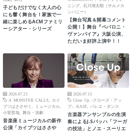
ニング
,
石川湖太朗（サルメカ
子どもだけでなく大人の心
ンパニー）
にも響く舞台を！家族で一
【舞台写真＆開幕コメント
緒に楽しめるACMファミリ
公開！】舞台『ペパロニ・
ーシアター・シリーズ
ヴァンパイア』大阪公演、
ただいま好評上演中！！
2026.07.23
2026.07.15
A MONSTER CALLS
,
カイ
Close Up -クローズ・アッ
ブツはささやく
,
ミュージカル
,
プ-
,
KAAT
,
バレエ・ダンス
小室哲哉
,
舞台・演劇
古楽器アンサンブルの生演
音楽座ミュージカルの新作
奏によるJ.Sバッハ「フーガ
公演「カイブツはささや
の技法」とノエ・スーリエ