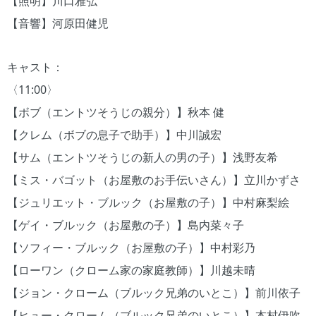
【照明】川口雅弘
【音響】河原田健児
キャスト：
〈11:00〉
【ボブ（エントツそうじの親分）】秋本 健
【クレム（ボブの息子で助手）】中川誠宏
【サム（エントツそうじの新人の男の子）】浅野友希
【ミス・バゴット（お屋敷のお手伝いさん）】立川かずさ
【ジュリエット・ブルック（お屋敷の子）】中村麻梨絵
【ゲイ・ブルック（お屋敷の子）】島内菜々子
【ソフィー・ブルック（お屋敷の子）】中村彩乃
【ローワン（クローム家の家庭教師）】川越未晴
【ジョン・クローム（ブルック兄弟のいとこ）】前川依子
【ヒュー・クローム（ブルック兄弟のいとこ）】本村伊吹