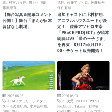
馬
,
村方乃々佳
,
舞台・演劇
,
祐翔
,
佐藤アツヒロ
,
佐藤祐吾
,
藤原紀香
保住有哉
【舞台写真＆開幕コメント
追加キャストに上村祐翔、
公開！】舞台「まんが日本
アニマルハウスユーキが決
昔ばなし劇場」
定！ 佐藤アツヒロ主宰
「PEaCE PROJECT」が絵本
朗読LIVE「星の王子さま」
を再演 8月17日(月)19：
00～チケット販売開始！
2026.08.05
2026.08.03
ACMファミリーシアター
,
2.5次元
,
NELKE WEST
スーホの白い馬
,
水戸芸術館
,
PROJECT
,
Takassy（ENVii
演劇
,
舞台
GABRIELLA）
,
ネルケプラン