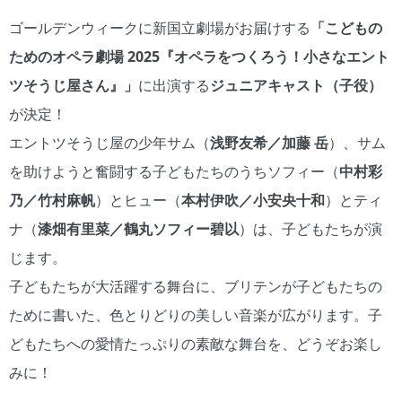
ゴールデンウィークに新国立劇場がお届けする
「こどもの
ためのオペラ劇場 2025『オペラをつくろう！小さなエント
ツそうじ屋さん』」
に出演する
ジュニアキャスト（子役）
が決定！
エントツそうじ屋の少年サム（
浅野友希／加藤 岳
）、サム
を助けようと奮闘する子どもたちのうちソフィー（
中村彩
乃／竹村麻帆
）とヒュー（
本村伊吹／小安央十和
）とティ
ナ（
漆畑有里菜／鶴丸ソフィー碧以
）は、子どもたちが演
じます。
子どもたちが大活躍する舞台に、ブリテンが子どもたちの
ために書いた、色とりどりの美しい音楽が広がります。子
どもたちへの愛情たっぷりの素敵な舞台を、どうぞお楽し
みに！