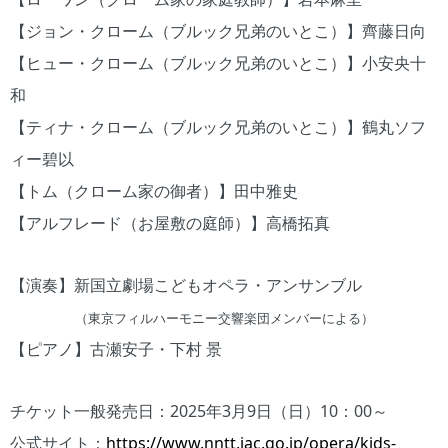
【ジョン・クローム（ブルック兄弟のいとこ）】齊藤日向
【ヒュー・クローム（ブルック兄弟のいとこ）】小安央十
和
【ティナ・クローム（ブルック兄弟のいとこ）】鶴丸ソフ
ィー碧以
【トム（クローム家の御者）】田中雅史
【アルフレード（お屋敷の庭師）】高橋拓真
【演奏】新国立劇場こどもオペラ・アンサンブル
（東京フィルハーモニー交響楽団メンバーによる）
【ピアノ】古瀬安子・下村 景
チケット一般発売日：2025年3月9日（日）10：00～
公式サイト：
https://www.nntt.jac.go.jp/opera/kids-