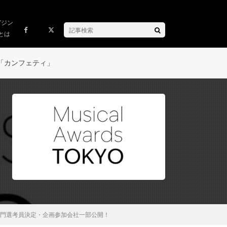
ガジン
とは
「カンフェティ」
始&専門選考員決定・企画参加会社一部公開！