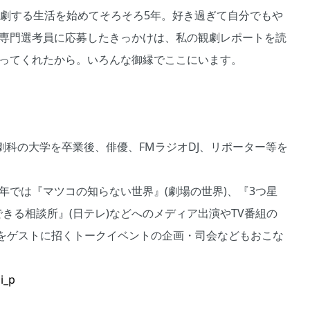
観劇する生活を始めてそろそろ5年。好き過ぎて自分でもや
 専門選考員に応募したきっかけは、私の観劇レポートを読
言ってくれたから。いろんな御縁でここにいます。
劇科の大学を卒業後、俳優、FMラジオDJ、リポーター等を
近年では『マツコの知らない世界』(劇場の世界)、『3つ星
のできる相談所』(日テレ)などへのメディア出演やTV番組の
をゲストに招くトークイベントの企画・司会などもおこな
i_p