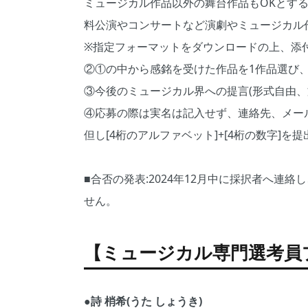
ミュージカル作品以外の舞台作品もOKとする
料公演やコンサートなど演劇やミュージカル
※指定フォーマットをダウンロードの上、添
②①の中から感銘を受けた作品を1作品選び
③今後のミュージカル界への提言(形式自由、
④応募の際は実名は記入せず、連絡先、メー
但し[4桁のアルファベット]+[4桁の数字]
■合否の発表:2024年12月中に採択者へ連
せん。
【ミュージカル専門選考員
●詩 梢希(うた しょうき)