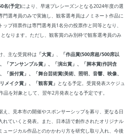
0名(予定)
により、早速プレシーズンとなる2024年度の選
専門選考員のみで実施し、観客選考員はノミネート作品に
トップ得票作は専門選考員1名分の投票作と同等となり、
ととなります。ただし、観客賞のみ別枠で観客選考員のみ
け、主な受賞枠は
「大賞」
、
「作品賞(500席超/500席以
、「アンサンブル賞」、「演出賞」、「脚本賞(作詞含
」、「振付賞」、「舞台芸術賞(美術、照明、音響、映像、
「リメイク賞」、「観客賞」
となる予定。受賞発表スケジュ
作品を対象として、翌年2月発表となる予定です。
据え、見本市の開催やスポンサーシップを募り、更なる日
入れていくと発表。また、日本語で創作されたオリジナル
ミュージカル作品とのかかわり方を研究し取り入れ、今後