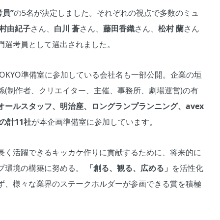
員”
の5名が決定しました。それぞれの視点で多数のミュ
村由紀子
さん、
白川 蒼
さん、
藤田香織
さん、
松村 蘭
さん
専門選考員として選出されました。
ds TOKYO準備室に参加している会社名も一部公開。企業の垣
係(制作者、クリエイター、主催、事務所、劇場運営)の有
オールスタッフ、明治座、ロングランプランニング、avex
の計11社
が本企画準備室に参加しています。
長く活躍できるキッカケ作りに貢献するために、将来的に
プ環境の構築に努める。
「創る、観る、広める」
を活性化
ず、様々な業界のステークホルダーが参画できる賞を積極