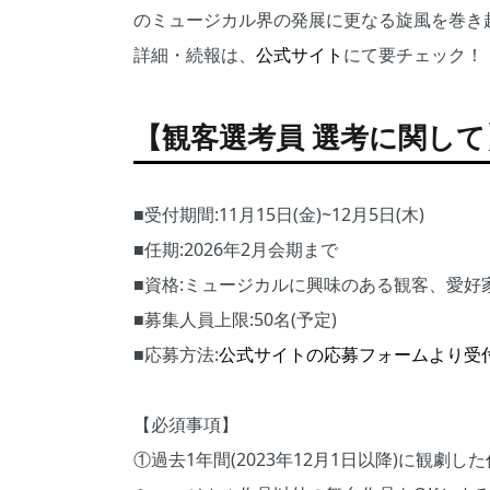
のミュージカル界の発展に更なる旋風を巻き
詳細・続報は、
公式サイト
にて要チェック！
【観客選考員 選考に関して
■受付期間:11月15日(金)~12月5日(木)
■任期:2026年2月会期まで
■資格:ミュージカルに興味のある観客、愛好
■募集人員上限:50名(予定)
■応募方法:
公式サイトの応募フォームより受
【必須事項】
①過去1年間(2023年12月1日以降)に観劇し