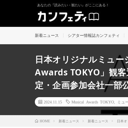
あなたの『読みたい・観たい』がここにある！
新着ニュース
シアター情報誌カンフェティ
日本オリジナルミュージ
Awards TOKYO
定・企画参加会社一部
2024.11.15
Musical Awards TOKYO
,
ミュ
新着ニュース
新着ニュース
日本オ
HOME