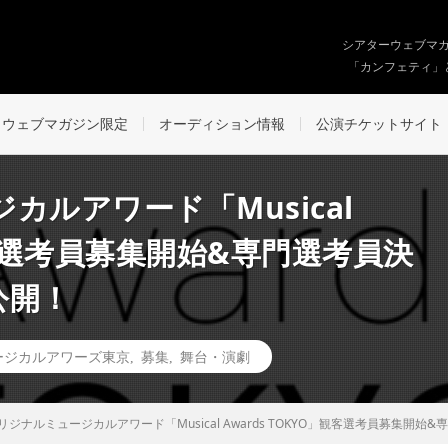
シアターウェブマ
「カンフェティ」
ウェブマガジン限定
オーディション情報
公演チケットサイト
カルアワード「Musical
」観客選考員募集開始&専門選考員決
公開！
ージカルアワーズ東京
,
募集
,
舞台・演劇
リジナルミュージカルアワード「Musical Awards TOKYO」観客選考員募集開