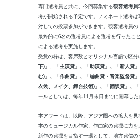
専門選考員と共に、今回募集する
観客選考員5
考が開始される予定です。ノミネート選考は
対しての投票参加ができます。観客選考員の
最終的に6名の選考員による選考を行ったこ
による選考を実施します。
受賞の枠は、客席数とオリジナル言語で区分
下)」
、
「主演賞」、「助演賞」、「新人賞」
む)」、「作曲賞」、「編曲賞・音楽監督賞
衣裳、メイク、舞台技術)」、「翻訳賞」、
ールとしては、毎年11月末日までに開幕した
本アワードは、以降、アジア圏への拡大を見
本のミュージカル作家、作曲家の発掘に力を
新作の発掘を目指す一環として、地方発信の