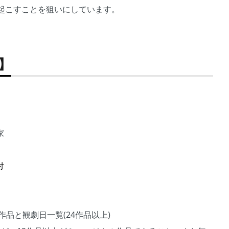
起こすことを狙いにしています。
】
家
付
た作品と観劇日一覧(24作品以上)