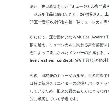
また、先日募集をした
“ミュージカル専門選考
ージカル作品に触れてきた、
詩 梢希
さん、
上
(※五十音順)の計5名を第一弾ミュージカル
あわせて、運営団体となるMusical Awar
根を越え、ミュージカルに関わる舞台芸術関
志によって発足されたメンバーの所属する、
live creative、conSept
(※五十音順)の
他6社
今後、日本発のミュージカルが、世界市場で
は特に新進クリエイターの発掘とバックアッ
していくため、旧来の賞の在り方にとらわれ
的に考案していく予定です。