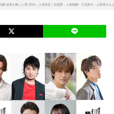
活劇 信長を殺した男 2024」上演決定！石黒賢・上地雄輔・立花裕大・上田堪大な