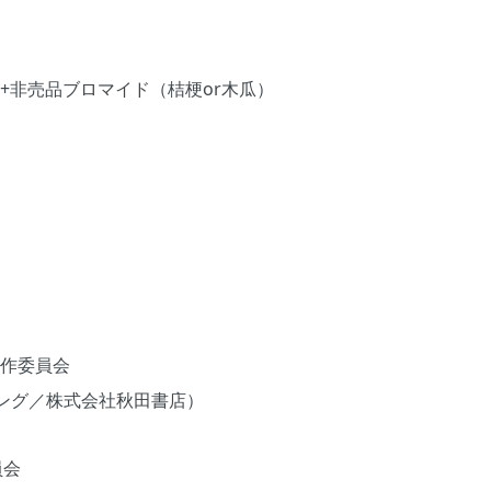
ット+非売品ブロマイド（桔梗or木瓜）
製作委員会
ング／株式会社秋田書店）
員会