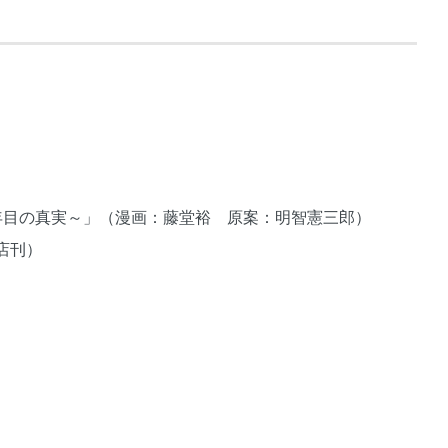
1年目の真実～」（漫画：藤堂裕 原案：明智憲三郎）
店刊）