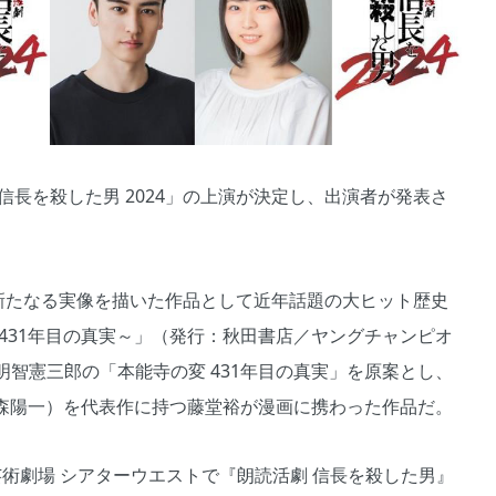
 信長を殺した男 2024」の上演が決定し、出演者が発表さ
の新たなる実像を描いた作品として近年話題の大ヒット歴史
431年目の真実～」（発行：秋田書店／ヤングチャンピオ
智憲三郎の「本能寺の変 431年目の真実」を原案とし、
：小森陽一）を代表作に持つ藤堂裕が漫画に携わった作品だ。
京芸術劇場 シアターウエストで『朗読活劇 信長を殺した男』