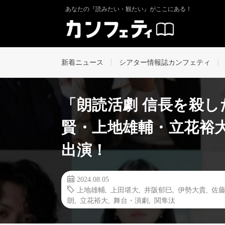
あなたの『読みたい・観たい』がここにある！
新着ニュース
シアター情報誌カンフェティ
「朗読活劇 信長を殺した
賢・上地雄輔・立花裕
出演！
2024.08.05
上地雄輔
,
上田堪大
,
井阪郁巳
,
伊勢大貴
,
佐
朗
,
立花裕大
,
舞台・演劇
,
関隼汰