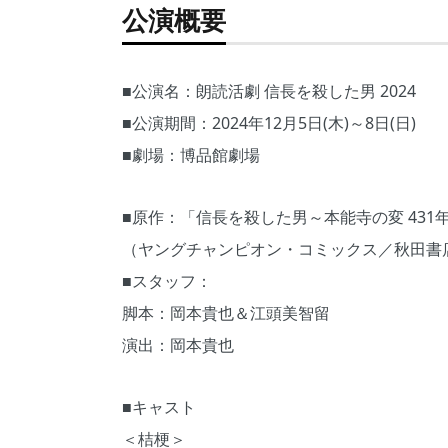
公演概要
■公演名：朗読活劇 信長を殺した男 2024
■公演期間：2024年12月5日(木)～8日(日)
■劇場：博品館劇場
■原作：「信長を殺した男～本能寺の変 43
（ヤングチャンピオン・コミックス／秋田書
■スタッフ：
脚本：岡本貴也＆江頭美智留
演出：岡本貴也
■キャスト
＜桔梗＞