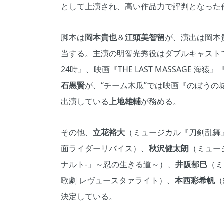
として上演され、高い作品力で評判となった
脚本は
岡本貴也
＆
江頭美智留
が、演出は岡本貴
当する。主演の明智光秀役はダブルキャスト
24時』、映画『THE LAST MASSAGE
石黒賢
が、“チーム木瓜”では映画『のぼう
出演している
上地雄輔
が務める。
その他、
立花裕大
（ミュージカル『刀剣乱舞
面ライダーリバイス）、
秋沢健太朗
（ミュー
ナルト-」～忍の生きる道～）、
井阪郁巳
（ミ
歌劇 レヴュースタァライト）、
本西彩希帆
（
決定している。