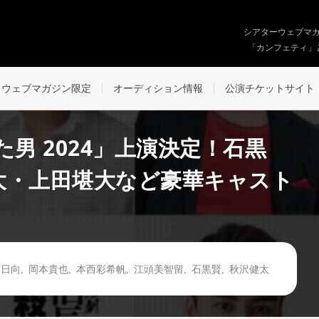
シアターウェブマ
「カンフェティ」
ウェブマガジン限定
オーディション情報
公演チケットサイト
男 2024」上演決定！石黒
大・上田堪大など豪華キャスト
藤日向
,
岡本貴也
,
本西彩希帆
,
江頭美智留
,
石黒賢
,
秋沢健太