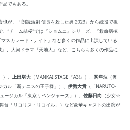
作品でもある。
也が、『朗読活劇 信長を殺した男 2023』から続投で担
で、“チーム桔梗”では『ショムニ』シリーズ、『救命病棟
 海猿』『マスカレード・ナイト』など多くの作品に出演している
の城』、大河ドラマ『天地人』など、こちらも多くの作品に
』）、
上田堪大
（MANKAI STAGE『A3!』）、
関隼汰
（仮
ジカル「新テニスの王子様」）、
伊勢大貴
（「NARUTO-
ュージカル「東京リベンジャーズ」）、
佐藤日向
（少女☆
舞台「リコリス・リコイル」）など豪華キャストの出演が