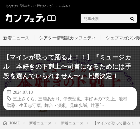
あなたの『読みたい・観たい』がここにある！
新着ニュース
シアター情報誌カンフェティ
ウェブマガジン
【マインが歌って踊るよ！！】『ミュージカ
ル 本好きの下剋上〜司書になるためには⼿
段を選んでいられません〜』上演決定！
2024.07.10
三上さくら
,
三浦あかり
,
伊奈聖嵐
,
本好きの下剋上
,
池村
碧彩
,
生田志守葉
,
舞台・演劇
,
見﨑歩誠
,
辻憲斗
新着ニュース
新着ニュース
【マインが歌って踊るよ！
HOME