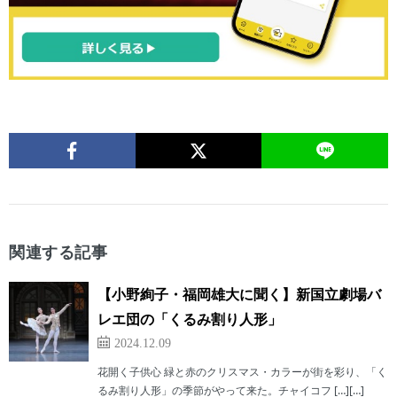
関連する記事
【小野絢子・福岡雄大に聞く】新国立劇場バ
レエ団の「くるみ割り人形」
2024.12.09
花開く子供心 緑と赤のクリスマス・カラーが街を彩り、「く
るみ割り人形」の季節がやって来た。チャイコフ […][…]