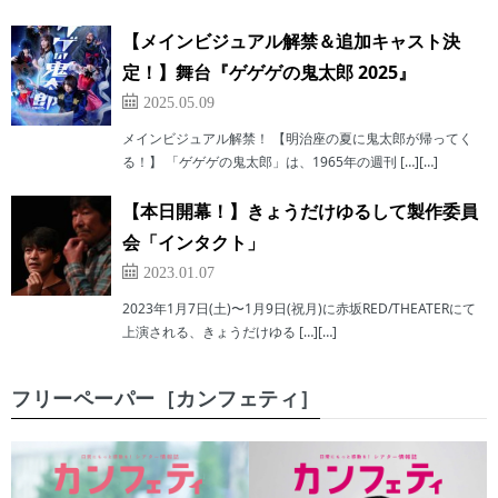
【メインビジュアル解禁＆追加キャスト決
定！】舞台『ゲゲゲの鬼太郎 2025』
2025.05.09
メインビジュアル解禁！ 【明治座の夏に鬼太郎が帰ってく
る！】 「ゲゲゲの鬼太郎」は、1965年の週刊 […][…]
【本日開幕！】きょうだけゆるして製作委員
会「インタクト」
2023.01.07
2023年1月7日(土)〜1月9日(祝月)に赤坂RED/THEATERにて
上演される、きょうだけゆる […][…]
フリーペーパー［カンフェティ］