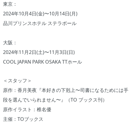
東京：
2024年10⽉4⽇(⾦)〜10⽉14⽇(⽉)
品川プリンスホテル ステラボール
⼤阪：
2024年11⽉2⽇(⼟)〜11⽉3⽇(⽇)
COOL JAPAN PARK OSAKA TTホール
＜スタッフ＞
原作：⾹⽉美夜『本好きの下剋上〜司書になるためには⼿
段を選んでいられません〜』（TO ブックス刊）
原作イラスト：椎名優
主催：TOブックス