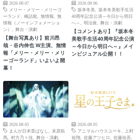
2026.08.07
2026.08.06
メリー・メリー・メリーゴ
坂本冬美
,
坂本冬美歌手生活
ーランド
,
橋詰龍
,
無情報
,
無
40周年記念公演～今日から明日
情報（ノーインフォメーショ
へ～
,
明治座
,
舞台・演劇
ン）
,
舞台・演劇
【コメントあり】『坂本冬
【舞台写真あり】前川昂
美歌手生活40周年記念公演
哉・谷内伸也 W主演、無情
～今日から明日へ～』メイ
報「メリー・メリー・メリ
ンビジュアル公開！！
ーゴーランド」いよいよ開
幕！
2026.08.05
2026.08.05
まんが日本昔ばなし
,
末原拓
アニマルハウスユーキ
,
上村
馬
,
村方乃々佳
,
舞台・演劇
,
祐翔
,
佐藤アツヒロ
,
佐藤祐吾
,