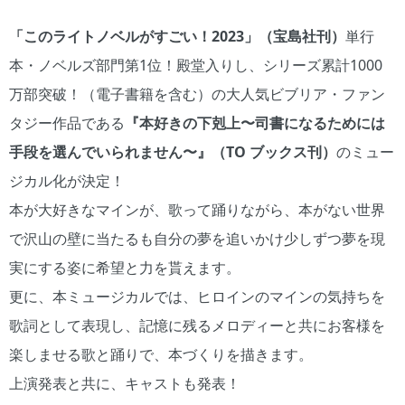
「このライトノベルがすごい！2023」（宝島社刊）
単⾏
本・ノベルズ部⾨第1位！殿堂⼊りし、シリーズ累計1000
万部突破！（電⼦書籍を含む）の⼤⼈気ビブリア・ファン
タジー作品である
『本好きの下剋上〜司書になるためには
⼿段を選んでいられません〜』（TO ブックス刊）
のミュー
ジカル化が決定！
本が大好きなマインが、歌って踊りながら、本がない世界
で沢山の壁に当たるも自分の夢を追いかけ少しずつ夢を現
実にする姿に希望と力を貰えます。
更に、本ミュージカルでは、ヒロインのマインの気持ちを
歌詞として表現し、記憶に残るメロディーと共にお客様を
楽しませる歌と踊りで、本づくりを描きます。
上演発表と共に、キャストも発表！