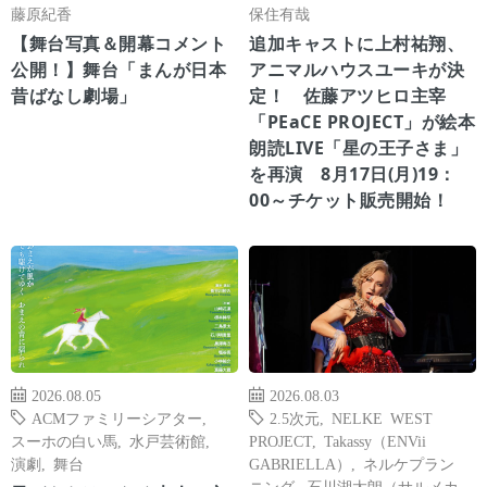
藤原紀香
保住有哉
【舞台写真＆開幕コメント
追加キャストに上村祐翔、
公開！】舞台「まんが日本
アニマルハウスユーキが決
昔ばなし劇場」
定！ 佐藤アツヒロ主宰
「PEaCE PROJECT」が絵本
朗読LIVE「星の王子さま」
を再演 8月17日(月)19：
00～チケット販売開始！
2026.08.05
2026.08.03
ACMファミリーシアター
,
2.5次元
,
NELKE WEST
スーホの白い馬
,
水戸芸術館
,
PROJECT
,
Takassy（ENVii
演劇
,
舞台
GABRIELLA）
,
ネルケプラン
ニング
,
石川湖太朗（サルメカ