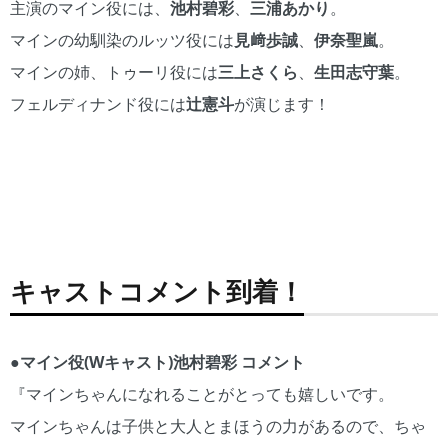
主演のマイン役には、
池村碧彩
、
三浦あかり
。
マインの幼馴染のルッツ役には
見﨑歩誠
、
伊奈聖嵐
。
マインの姉、トゥーリ役には
三上さくら
、
生田志守葉
。
フェルディナンド役には
辻憲斗
が演じます！
マイ
マイ
ルッ
ルッ
トゥ
トゥ
フェ
ン
ン
ツ
ツ
ーリ
ーリ
ルデ
役：
役：
役：
役：
役：
役：
ィナ
池村
三浦
見﨑
伊奈
三上
生田
ンド
碧彩
あか
歩誠
聖嵐
さく
志守
役：
（W
り
（W
（W
ら
葉
辻憲
キャ
（W
キャ
キャ
（W
（W
斗
キャストコメント到着！
ス
キャ
ス
ス
キャ
キャ
ト）
ス
ト）
ト）
ス
ス
ト）
ト）
ト）
●マイン役(Wキャスト)池村碧彩 コメント
『マインちゃんになれることがとっても嬉しいです。
マインちゃんは子供と大人とまほうの力があるので、ちゃ