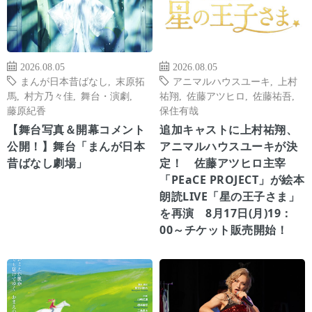
2026.08.05
2026.08.05
まんが日本昔ばなし
,
末原拓
アニマルハウスユーキ
,
上村
馬
,
村方乃々佳
,
舞台・演劇
,
祐翔
,
佐藤アツヒロ
,
佐藤祐吾
,
藤原紀香
保住有哉
【舞台写真＆開幕コメント
追加キャストに上村祐翔、
公開！】舞台「まんが日本
アニマルハウスユーキが決
昔ばなし劇場」
定！ 佐藤アツヒロ主宰
「PEaCE PROJECT」が絵本
朗読LIVE「星の王子さま」
を再演 8月17日(月)19：
00～チケット販売開始！