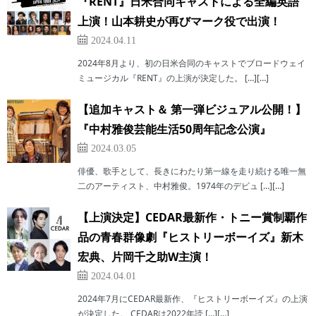
『RENT』日米合同キャストによる全編英語
上演！山本耕史が再びマーク役で出演！
2024.04.11
2024年8月より、初の日米合同のキャストでブロードウェイ
ミュージカル『RENT』の上演が決定した。 […][…]
【追加キャスト＆ 第一弾ビジュアル公開！】
『中村雅俊芸能生活50周年記念公演』
2024.03.05
俳優、歌手として、長きにわたり第一線を走り続ける唯一無
二のアーティスト、中村雅俊。1974年のデビュ […][…]
【上演決定】CEDAR最新作・トニー賞制覇作
品の青春群像劇『ヒストリーボーイズ』新木
宏典、片岡千之助W主演！
2024.04.01
2024年7月にCEDAR最新作、『ヒストリーボーイズ』の上演
が決定した。 CEDARは2022年読 […][…]