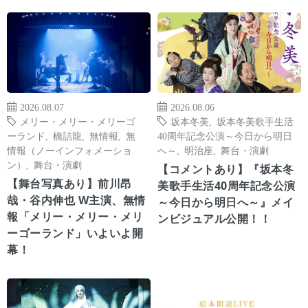
2026.08.07
2026.08.06
メリー・メリー・メリーゴ
坂本冬美
,
坂本冬美歌手生活
ーランド
,
橋詰龍
,
無情報
,
無
40周年記念公演～今日から明日
情報（ノーインフォメーショ
へ～
,
明治座
,
舞台・演劇
ン）
,
舞台・演劇
【コメントあり】『坂本冬
【舞台写真あり】前川昂
美歌手生活40周年記念公演
哉・谷内伸也 W主演、無情
～今日から明日へ～』メイ
報「メリー・メリー・メリ
ンビジュアル公開！！
ーゴーランド」いよいよ開
幕！