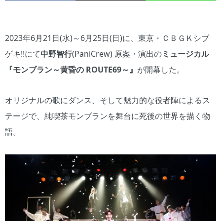
2023年6月21日(水)～6月25日(日)に、東京・ＣＢＧＫシブ
ゲキ!!にて
中野智行
(PaniCrew) 原案・演出の
ミュージカル
『モンブラン～黄昏の ROUTE69～』
が開幕した。
オリジナルの歌にダンス、そして魅力的な役者陣によるス
テージで、純喫茶モンブランを舞台に死後の世界を描く物
語。