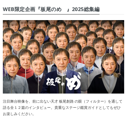
WEB限定企画『板尾のめ゙』2025総集編
注目舞台映像を、前に出ない天才 板尾創路 の眼（フィルター）を通して
語る全１２篇のインタビュー。貴重なステージ鑑賞ガイドとしてもぜひ
お楽しみください。