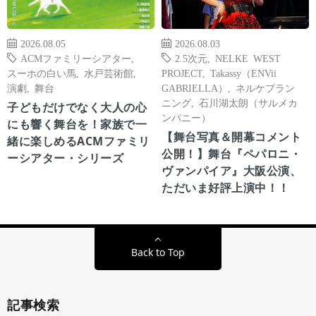
2026.08.05
2026.08.03
ACMファミリーシアター
,
2.5次元
,
NELKE WEST
スーホの白い馬
,
水戸芸術館
,
PROJECT
,
Takassy（ENVii
演劇
,
舞台
GABRIELLA）
,
ネルケプラン
ニング
,
石川湖太朗（サルメカ
子どもだけでなく大人の心
ンパニー）
にも響く舞台を！家族で一
【舞台写真＆開幕コメント
緒に楽しめるACMファミリ
公開！】舞台『ペパロニ・
ーシアター・シリーズ
ヴァンパイア』大阪公演、
ただいま好評上演中！！
Back to Top
記事検索