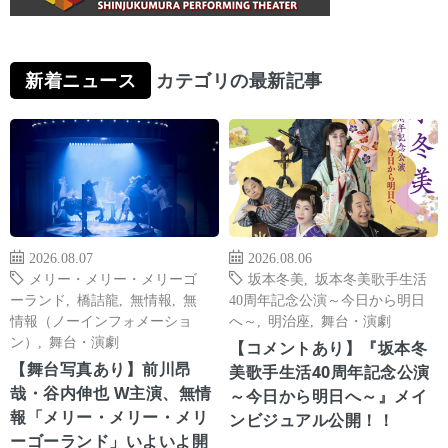
新着ニュース
カテゴリの最新記事
2026.08.07
2026.08.06
メリー・メリー・メリーゴ
坂本冬美
,
坂本冬美歌手生活
ーランド
,
橋詰龍
,
無情報
,
無
40周年記念公演～今日から明日
情報（ノーインフォメーショ
へ～
,
明治座
,
舞台・演劇
ン）
,
舞台・演劇
【コメントあり】『坂本冬
【舞台写真あり】前川昂
美歌手生活40周年記念公演
哉・谷内伸也 W主演、無情
～今日から明日へ～』メイ
報「メリー・メリー・メリ
ンビジュアル公開！！
ーゴーランド」いよいよ開