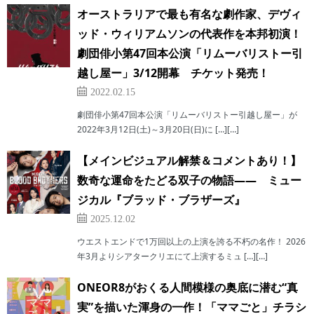
オーストラリアで最も有名な劇作家、デヴィ
ッド・ウィリアムソンの代表作を本邦初演！
劇団俳小第47回本公演「リムーバリストー引
越し屋ー」3/12開幕 チケット発売！
2022.02.15
劇団俳小第47回本公演「リムーバリストー引越し屋ー」が
2022年3月12日(土)～3月20日(日)に […][…]
【メインビジュアル解禁＆コメントあり！】
数奇な運命をたどる双子の物語―― ミュー
ジカル『ブラッド・ブラザーズ』
2025.12.02
ウエストエンドで1万回以上の上演を誇る不朽の名作！ 2026
年3月よりシアタークリエにて上演するミュ […][…]
ONEOR8がおくる人間模様の奥底に潜む“真
実”を描いた渾身の一作！「ママごと」チラシ