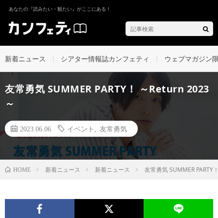
あなたの『読みたい・観たい』がここにある！
新着ニュース
シアター情報誌カンフェティ
ウェブマガジン
友常勇気 SUMMER PARTY！ ～Return 2023
～
2023.06.06
イベント
,
友常勇気
新着ニュース
新着ニュース
友常勇気 SUMMER PARTY！ 
HOME