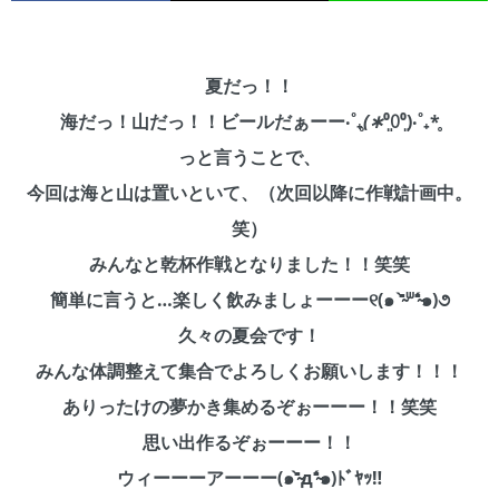
夏だっ！！
海だっ！山だっ！！ビールだぁーー‧˚₊
̥(∗︎
⁰͈꒨⁰͈)‧˚₊*̥
っと言うことで、
今回は海と山は置いといて、（次回以降に作戦計画中。
笑）
みんなと乾杯作戦となりました！！笑笑
簡単に言うと…楽しく飲みましょーーー୧(๑ ⁼̴̀ᐜ⁼̴́๑)૭
久々の夏会です！
みんな体調整えて集合でよろしくお願いします！！！
ありったけの夢かき集めるぞぉーーー！！笑笑
思い出作るぞぉーーー！！
ウィーーーアーーー(๑⁼̴̀д⁼̴́๑)ﾄﾞﾔｯ‼