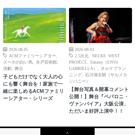
2026.08.05
2026.08.03
ACMファミリーシアター
,
2.5次元
,
NELKE WEST
スーホの白い馬
,
水戸芸術館
,
PROJECT
,
Takassy（ENVii
演劇
,
舞台
GABRIELLA）
,
ネルケプラン
ニング
,
石川湖太朗（サルメカ
子どもだけでなく大人の心
ンパニー）
にも響く舞台を！家族で一
【舞台写真＆開幕コメント
緒に楽しめるACMファミリ
公開！】舞台『ペパロニ・
ーシアター・シリーズ
ヴァンパイア』大阪公演、
ただいま好評上演中！！