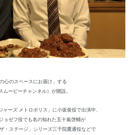
たの心のスペースにお届け」する
（スペースムービーチャンネル）が開設。
ジャーズ メトロポリス」に小坂俊役で出演中、
写真家 ジョゼフ役でも名の知れた五十嵐啓輔が
 ザ・ステージ」シリーズ三千院鷹通役などで