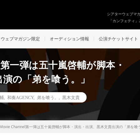
シアターウェブマ
「カンフェティ」
ウェブマガジン限定
オーディション情報
公演チケットサイト
annel第一弾は五十嵐啓輔が脚本・
出演の「弟を喰う。」
輔
,
和奏AGENCY
,
弟を喰う。
,
黒木文貴
ce Movie Channel第一弾は五十嵐啓輔が脚本・演出・出演、黒木文貴出演の「弟を喰