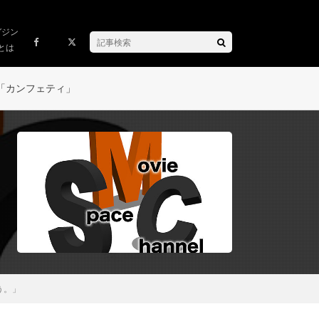
ガジン
とは
「カンフェティ」
う。」