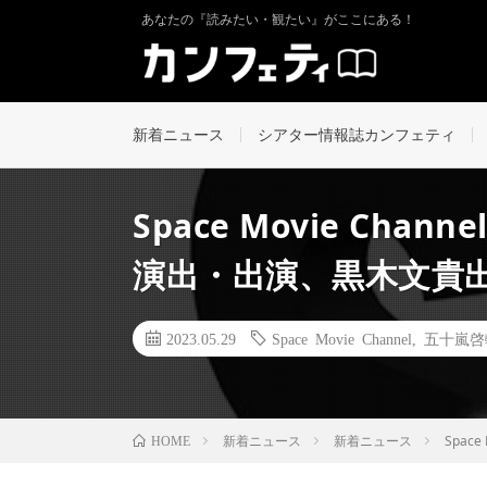
あなたの『読みたい・観たい』がここにある！
新着ニュース
シアター情報誌カンフェティ
Space Movie Ch
演出・出演、黒木文貴
2023.05.29
Space Movie Channel
,
五十嵐啓
新着ニュース
新着ニュース
Spa
HOME