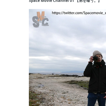
Space Movie Channel 01 【弟を喰う。】