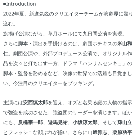
■Introduction
2022年夏、新進気鋭のクリエイターチームが演劇界に殴り
込む。
旗揚げ公演ながら、草月ホールにて九日間公演を実現。
さらに脚本・演出を手掛けるのは、劇団ホチキスの
米山和
仁
。劇団公演や、外部プロデュース公演で、オリジナル作
品を次々と打ち出す一方、ドラマ「ハンサムセンキョ」の
脚本・監督を務めるなど、映像の世界での活躍も目覚まし
い、今注目のクリエイターをブッキング。
主演には
安西慎太郎
を迎え、オズと名乗る謎の人物の指示
で強盗を成功させた、強盗団のリーダーを演じます。ほか
にも、
反橋宗一郎
、
遊馬晃祐
、
小坂涼太郎
、そして
輝山立
とフレッシュな顔ぶれが揃い、さらに
山﨑雅志
、
栗原功平