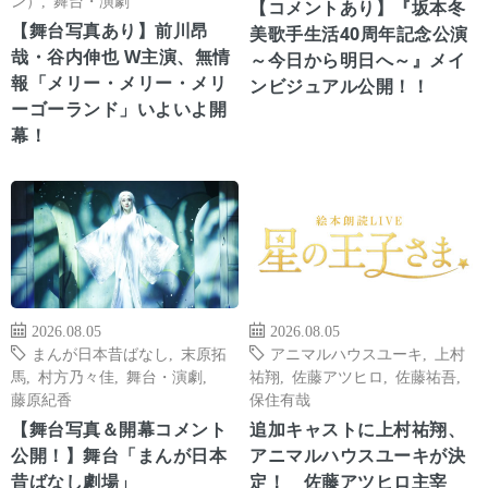
【コメントあり】『坂本冬
【舞台写真あり】前川昂
美歌手生活40周年記念公演
哉・谷内伸也 W主演、無情
～今日から明日へ～』メイ
報「メリー・メリー・メリ
ンビジュアル公開！！
ーゴーランド」いよいよ開
幕！
2026.08.05
2026.08.05
まんが日本昔ばなし
,
末原拓
アニマルハウスユーキ
,
上村
馬
,
村方乃々佳
,
舞台・演劇
,
祐翔
,
佐藤アツヒロ
,
佐藤祐吾
,
藤原紀香
保住有哉
【舞台写真＆開幕コメント
追加キャストに上村祐翔、
公開！】舞台「まんが日本
アニマルハウスユーキが決
昔ばなし劇場」
定！ 佐藤アツヒロ主宰