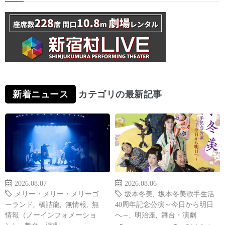
新着ニュース
カテゴリの最新記事
2026.08.07
2026.08.06
メリー・メリー・メリーゴ
坂本冬美
,
坂本冬美歌手生活
ーランド
,
橋詰龍
,
無情報
,
無
40周年記念公演～今日から明日
情報（ノーインフォメーショ
へ～
,
明治座
,
舞台・演劇
ン）
,
舞台・演劇