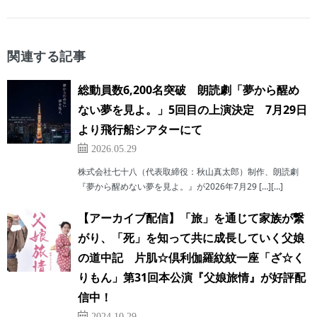
関連する記事
総動員数6,200名突破 朗読劇「夢から醒め
ない夢を見よ。」5回目の上演決定 7月29日
より飛行船シアターにて
2026.05.29
株式会社七十八（代表取締役：秋山真太郎）制作、朗読劇
『夢から醒めない夢を見よ。』が2026年7月29 […][…]
【アーカイブ配信】「旅」を通じて家族が繋
がり、「死」を知って共に成長していく父娘
の道中記 片肌☆倶利伽羅紋紋一座「ざ☆く
りもん」第31回本公演『父娘旅情』が好評配
信中！
2024.10.29