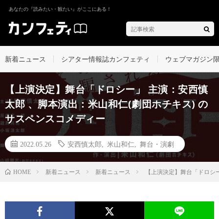
あなたの『読みたい・観たい』がここにある！
新着ニュース
シアター情報誌カンフェティ
ウェブマガジン
【上演決定】舞台「ドロシー」 主演：安西慎
太郎 、脚本演出：米山和仁(劇団ホチキス) の
サスペンスコメディー
2022.05.26
安西慎太郎
,
米山和仁
,
舞台・演劇
新着ニュース
新着ニュース
【上演決定】舞台「ドロシー
HOME