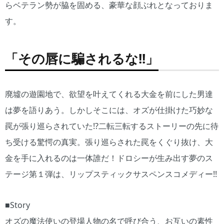
らベテラン勢が脇を固める、豪華な顔ぶれとなっておりま
す。
「その唇に騙されるな!!」
廃墟の遊園地で、欲望を叶えてくれる大金を前にした男達
は夢を語りあう。しかしそこには、オズが仕掛けた巧妙な
罠が張り巡らされていた!?二転三転するストーリーの先に待
ち受ける驚愕の真実。張り巡らされた罠をくぐり抜け、大
金を手に入れるのは一体誰だ！ドロシーが生み出す夢のス
テージ第１弾は、リップスティックサスペンスコメディー!!
■Story
オズの魔法使いの登場人物の名で呼び合う、お互いの素性