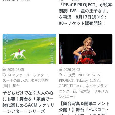
「PEaCE PROJECT」が絵本
朗読LIVE「星の王子さま」
を再演 8月17日(月)19：
00～チケット販売開始！
2026.08.05
2026.08.03
ACMファミリーシアター
,
2.5次元
,
NELKE WEST
スーホの白い馬
,
水戸芸術館
,
PROJECT
,
Takassy（ENVii
演劇
,
舞台
GABRIELLA）
,
ネルケプラン
ニング
,
石川湖太朗（サルメカ
子どもだけでなく大人の心
ンパニー）
にも響く舞台を！家族で一
【舞台写真＆開幕コメント
緒に楽しめるACMファミリ
公開！】舞台『ペパロニ・
ーシアター・シリーズ