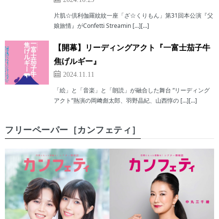
片肌☆倶利伽羅紋紋一座「ざ☆くりもん」第31回本公演『父
娘旅情』がConfetti Streamin […][…]
【開幕】リーディングアクト『一富士茄子牛
焦げルギー』
2024.11.11
「絵」と「音楽」と「朗読」が融合した舞台 “リーディング
アクト”熱演の岡﨑彪太郎、羽野晶紀、山西惇の […][…]
フリーペーパー［カンフェティ］