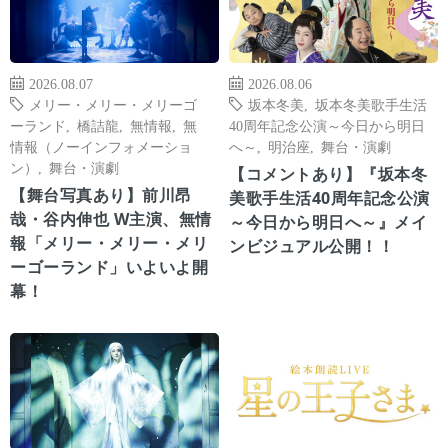
2026.08.07
2026.08.06
メリー・メリー・メリーゴ
坂本冬美
,
坂本冬美歌手生活
ーランド
,
橋詰龍
,
無情報
,
無
40周年記念公演～今日から明日
情報（ノーインフォメーショ
へ～
,
明治座
,
舞台・演劇
ン）
,
舞台・演劇
【コメントあり】『坂本冬
【舞台写真あり】前川昂
美歌手生活40周年記念公演
哉・谷内伸也 W主演、無情
～今日から明日へ～』メイ
報「メリー・メリー・メリ
ンビジュアル公開！！
ーゴーランド」いよいよ開
幕！