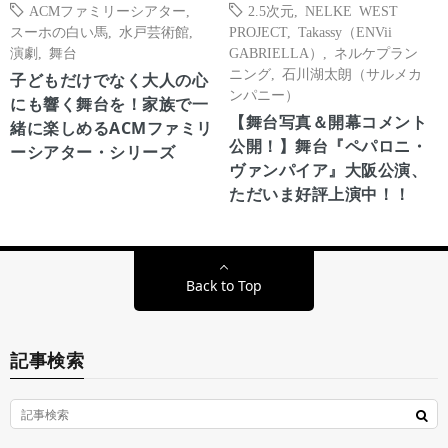
ACMファミリーシアター
,
2.5次元
,
NELKE WEST
スーホの白い馬
,
水戸芸術館
,
PROJECT
,
Takassy（ENVii
演劇
,
舞台
GABRIELLA）
,
ネルケプラン
ニング
,
石川湖太朗（サルメカ
子どもだけでなく大人の心
ンパニー）
にも響く舞台を！家族で一
【舞台写真＆開幕コメント
緒に楽しめるACMファミリ
公開！】舞台『ペパロニ・
ーシアター・シリーズ
ヴァンパイア』大阪公演、
ただいま好評上演中！！
Back to Top
記事検索