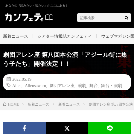
あなたの『読みたい・観たい』がここにある！
新着ニュース
シアター情報誌カンフェティ
ウェブマガジン
劇団アレン座 第八回本公演「アジール街に集
う子たち」開催決定！！
2022.05.19
Allen
,
Allensuwaru
,
劇団アレン座
,
演劇
,
舞台
,
舞台・演劇
新着ニュース
新着ニュース
劇団アレン座 第八回本公
HOME