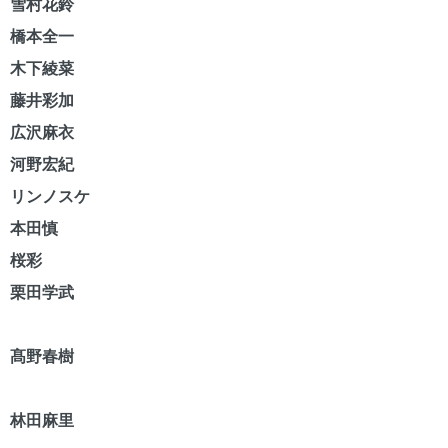
雪村花鈴
橋本全一
木下綾菜
藤井彩加
広沢麻衣
河野宏紀
リンノスケ
本田慎
桜彩
栗田学武
髙野春樹
林田麻里