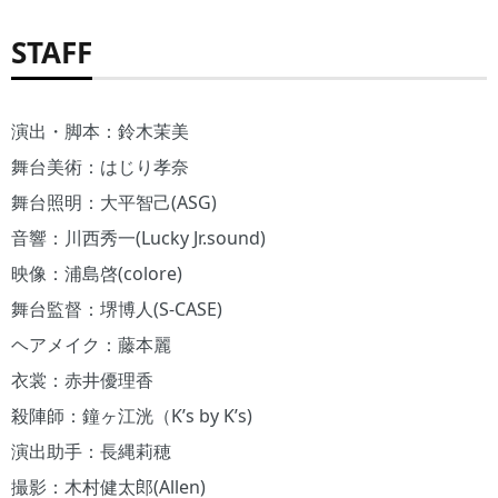
STAFF
演出・脚本：鈴木茉美
舞台美術：はじり孝奈
舞台照明：大平智己(ASG)
音響：川⻄秀一(Lucky Jr.sound)
映像：浦島啓(colore)
舞台監督：堺博人(S-CASE)
ヘアメイク：藤本麗
衣裳：赤井優理香
殺陣師：鐘ヶ江洸（K’s by K’s)
演出助手：長縄莉穂
撮影：木村健太郎(Allen)