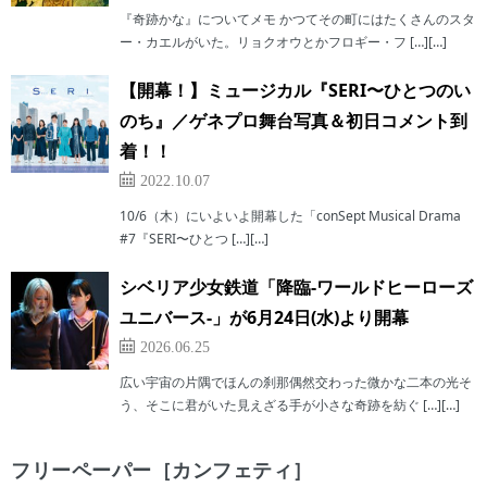
『奇跡かな』についてメモ かつてその町にはたくさんのスタ
ー・カエルがいた。リョクオウとかフロギー・フ […][…]
【開幕！】ミュージカル『SERI〜ひとつのい
のち』／ゲネプロ舞台写真＆初日コメント到
着！！
2022.10.07
10/6（木）にいよいよ開幕した「conSept Musical Drama
#7『SERI〜ひとつ […][…]
シベリア少女鉄道「降臨-ワールドヒーローズ
ユニバース-」が6月24日(水)より開幕
2026.06.25
広い宇宙の片隅でほんの刹那偶然交わった微かな二本の光そ
う、そこに君がいた見えざる手が小さな奇跡を紡ぐ […][…]
フリーペーパー［カンフェティ］