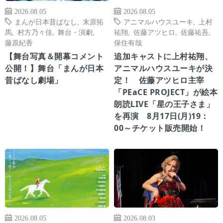
2026.08.05
2026.08.05
まんが日本昔ばなし
,
末原拓
アニマルハウスユーキ
,
上村
馬
,
村方乃々佳
,
舞台・演劇
,
祐翔
,
佐藤アツヒロ
,
佐藤祐吾
,
藤原紀香
保住有哉
【舞台写真＆開幕コメント
追加キャストに上村祐翔、
公開！】舞台「まんが日本
アニマルハウスユーキが決
昔ばなし劇場」
定！ 佐藤アツヒロ主宰
「PEaCE PROJECT」が絵本
朗読LIVE「星の王子さま」
を再演 8月17日(月)19：
00～チケット販売開始！
2026.08.05
2026.08.03