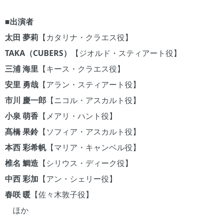
エ
ス
ア
カ
役
カ
ン
ー
役
ド
ス
役
ー
ル
】
ル
ベ
ク
】
・
■出演者
役
】
ト
ト
ト
ル
役
ス
】
役
役
役
役
】
太田 夢莉
【カタリナ・クラエス役】
テ
】
】
】
】
ィ
TAKA（CUBERS）
【ジオルド・スティアート役】
ア
三浦 海里
【キース・クラエス役】
ー
ト
安里 勇哉
【アラン・スティアート役】
役
】
市川 慶一郎
【ニコル・アスカルト役】
小泉 萌香
【メアリ・ハント役】
髙橋 果鈴
【ソフィア・アスカルト役】
本西 彩希帆
【マリア・キャンベル役】
椎名 鯛造
【シリウス・ディーク役】
中西 彩加
【アン・シェリー役】
春咲 暖
【佐々木敦子役】
ほか