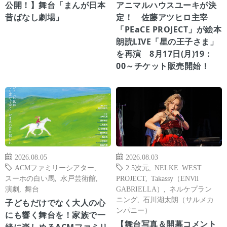
公開！】舞台「まんが日本
アニマルハウスユーキが決
昔ばなし劇場」
定！ 佐藤アツヒロ主宰
「PEaCE PROJECT」が絵本
朗読LIVE「星の王子さま」
を再演 8月17日(月)19：
00～チケット販売開始！
2026.08.05
2026.08.03
ACMファミリーシアター
,
2.5次元
,
NELKE WEST
スーホの白い馬
,
水戸芸術館
,
PROJECT
,
Takassy（ENVii
演劇
,
舞台
GABRIELLA）
,
ネルケプラン
ニング
,
石川湖太朗（サルメカ
子どもだけでなく大人の心
ンパニー）
にも響く舞台を！家族で一
【舞台写真＆開幕コメント