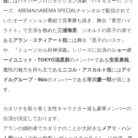
役
にはハイパープロジェクション演劇『ハイキュー!!』シリ
ーズ、ABEMAのABEMA SPECIALチャンネルで配信されて
いたオーディション番組で見事勝ち抜き、舞台『青空ハイ
ライト』で主演を務めた
三浦海里
、ジオルドの双子の弟で
ある
アラン・スティアート役
には舞台『黒子のバスケ』
や、『ミュージカル封神演義』シリーズに出演の
ショーボ
ーイユニット・TOKYO流星群
のメンバーである
安里勇哉
、
魔性の魅力を持ち主である
ニコル・アスカルト役
には
アイ
ドルグループ・9bic
のメンバーである
市川慶一郎
が演じま
す。
カタリナを取り巻く女性キャラクター達も豪華メンバーの
出演が決定しております。
アランの婚約者でカタリナのことが大好きな
メアリ・ハン
ト役
には『少女☆歌劇 レヴュースタァライト』に出演、声