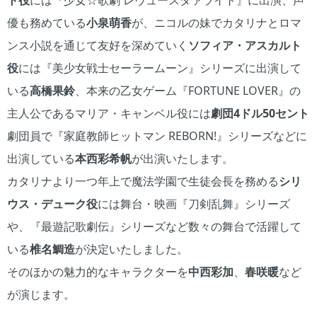
優も務めている
小泉萌香
が、ニコルの妹でカタリナとロマ
ンス小説を通じて友好を深めていく
ソフィア・アスカルト
役
には『美少女戦士セーラームーン』シリーズに出演して
いる
高橋果鈴
、本来の乙女ゲーム『FORTUNE LOVER』の
主人公であるマリア・キャンベル役には
劇団4ドル50セント
劇団員で『家庭教師ヒットマン REBORN!』シリーズなどに
出演している
本西彩希帆
が出演いたします。
カタリナより一つ年上で魔法学園で生徒会長を務める
シリ
ウス・デューク役
には舞台・映画『刀剣乱舞』シリーズ
や、『最遊記歌劇伝』シリーズなど数々の舞台で活躍して
いる
椎名鯛造
が決定いたしました。
そのほかの魅力的なキャラクターを
中西彩加
、
春咲暖
など
が演じます。