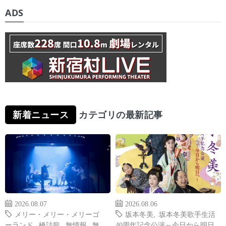
ADS
新着ニュース
カテゴリの最新記事
2026.08.07
2026.08.06
メリー・メリー・メリーゴ
坂本冬美
,
坂本冬美歌手生活
ーランド
,
橋詰龍
,
無情報
,
無
40周年記念公演～今日から明日