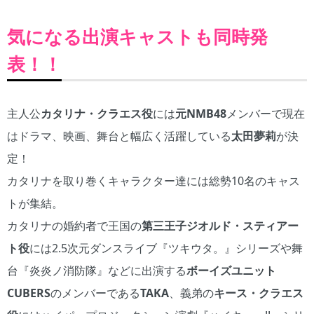
気になる出演キャストも同時発
表！！
主人公
カタリナ・クラエス役
には
元NMB48
メンバーで現在
はドラマ、映画、舞台と幅広く活躍している
太田夢莉
が決
定！
カタリナを取り巻くキャラクター達には総勢10名のキャス
トが集結。
カタリナの婚約者で王国の
第三王子ジオルド・スティアー
ト役
には2.5次元ダンスライブ『ツキウタ。』シリーズや舞
台『炎炎ノ消防隊』などに出演する
ボーイズユニット
CUBERS
のメンバーである
TAKA
、義弟の
キース・クラエス