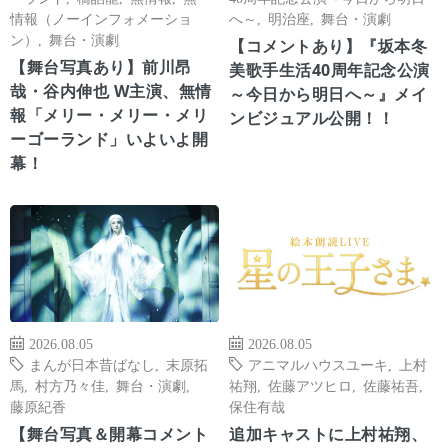
情報（ノーインフォメーショ
へ～
,
明治座
,
舞台・演劇
ン）
,
舞台・演劇
【コメントあり】『坂本冬
【舞台写真あり】前川昂
美歌手生活40周年記念公演
哉・谷内伸也 W主演、無情
～今日から明日へ～』メイ
報「メリー・メリー・メリ
ンビジュアル公開！！
ーゴーランド」いよいよ開
幕！
2026.08.05
2026.08.05
まんが日本昔ばなし
,
末原拓
アニマルハウスユーキ
,
上村
馬
,
村方乃々佳
,
舞台・演劇
,
祐翔
,
佐藤アツヒロ
,
佐藤祐吾
,
藤原紀香
保住有哉
【舞台写真＆開幕コメント
追加キャストに上村祐翔、