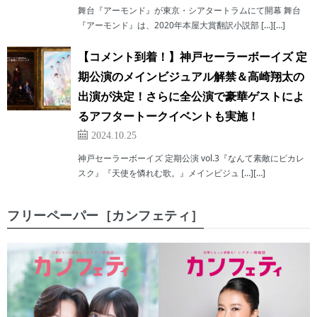
舞台『アーモンド』が東京・シアタートラムにて開幕 舞台
『アーモンド』は、2020年本屋大賞翻訳小説部 […][…]
【コメント到着！】神戸セーラーボーイズ 定
期公演のメインビジュアル解禁＆高崎翔太の
出演が決定！さらに全公演で豪華ゲストによ
るアフタートークイベントも実施！
2024.10.25
神戸セーラーボーイズ 定期公演 vol.3『なんて素敵にピカレ
スク』『天使を憐れむ歌。』メインビジュ […][…]
フリーペーパー［カンフェティ］