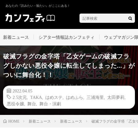
あなたの『読みたい・観たい』がここにある！
新着ニュース
シアター情報誌カンフェティ
ウェブマガジン
破滅フラグの金字塔「乙女ゲームの破滅フラ
グしかない悪役令嬢に転生してしまった…」が
ついに舞台化！！
2022.04.05
2.5次元
,
TAKA
,
はめステ
,
はめふら
,
三浦海里
,
太田夢莉
,
悪役令嬢
,
舞台
,
舞台・演劇
新着ニュース
新着ニュース
破滅フラグの金字塔「乙女ゲ
HOME