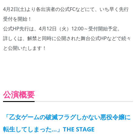
4月2日(土)より各出演者の公式FCなどにて、いち早く先行
受付を開始！
公式HP先行は、4月12日（火）12:00～受付開始予定。
詳しくは、解禁と同時に公開された舞台公式HPなどで続々
と公開いたします！
太
TA
三
安
市
小
髙
本
椎
中
春
K
田
浦
里
川
泉
橋
西
名
西
咲
A
夢
海
勇
慶
萌
果
彩
鯛
彩
暖
（
莉
里
哉
一
香
鈴
希
造
加
【
C
【
【
【
郎
【
【
帆
【
【
佐
公演概要
U
カ
キ
ア
【
メ
ソ
【
シ
ア
々
BE
タ
ー
ラ
ニ
ア
フ
マ
リ
ン
木
RS
リ
ス
ン
コ
リ
ィ
リ
ウ
・
敦
）
ナ
・
・
ル
・
ア
ア
ス
シ
子
「乙女ゲームの破滅フラグしかない悪役令嬢に
【
・
ク
ス
・
ハ
・
・
・
ェ
役
ジ
ク
ラ
テ
ア
ン
ア
キ
デ
リ
】
転生してしまった…」THE STAGE
オ
ラ
エ
ィ
ス
ト
ス
ャ
ィ
ー
ル