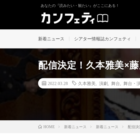
あなたの『読みたい・観たい』がここにある！
新着ニュース
シアター情報誌カンフェティ
配信決定！久本雅美×藤
2022.03.28
久本雅美
,
演劇
,
舞台
,
舞台・
新着ニュース
新着ニュース
配信決
HOME