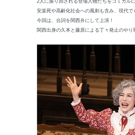
2人に振り回される登場人物たちをコミカル
安楽死や高齢化社会への風刺も含み、現代で
今回は、台詞を関西弁にして上演！
関西出身の久本と藤原による丁々発止のやり