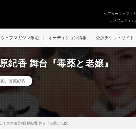
シアターウェブマ
「カンフェティ」
ウェブマガジン限定
オーディション情報
公演チケットサイト
原紀香 舞台『毒薬と老嬢』
演劇
,
藤原紀香
定！久本雅美×藤原紀香 舞台『毒薬と老嬢』