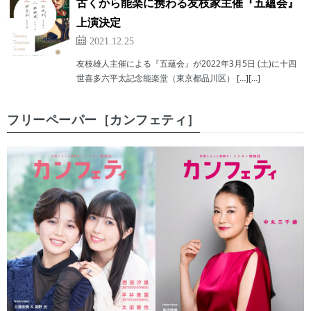
古くから能楽に携わる友枝家主催『五蘊会』
上演決定
2021.12.25
友枝雄人主催による『五蘊会』が2022年3月5日 (土)に十四
世喜多六平太記念能楽堂（東京都品川区） […][…]
フリーペーパー［カンフェティ］