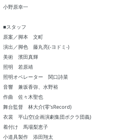
小野原幸一
■スタッフ
原案／脚本 文町
演出／脚色 藤丸亮(-ヨドミ-)
美術 濱田真輝
照明 若原靖
照明オペレーター 関口詩菜
音響 兼坂香弥、水野裕
作曲 佐々木聖也
舞台監督 林大介(零’sRecord)
衣裳 平山空(企画演劇集団ボクラ団義)
着付け 馬場梨恵子
小道具製作 添田翔太