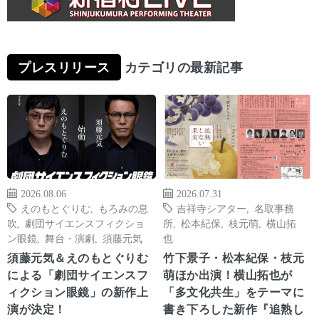
プレスリリース
カテゴリの最新記事
2026.08.06
2026.07.31
えのもとぐりむ
,
もろみの息
吉祥寺シアター
,
名取事務
吹
,
劇団サイエンスフィクショ
所
,
松本紀保
,
枝元萌
,
横山拓
ン眼鏡
,
舞台・演劇
,
須藤元気
也
須藤元気＆えのもとぐりむ
竹下景子・松本紀保・枝元
による「劇団サイエンスフ
萌ほか出演！横山拓也が
ィクション眼鏡」の新作上
「多文化共生」をテーマに
演が決定！
書き下ろした新作『追熟し