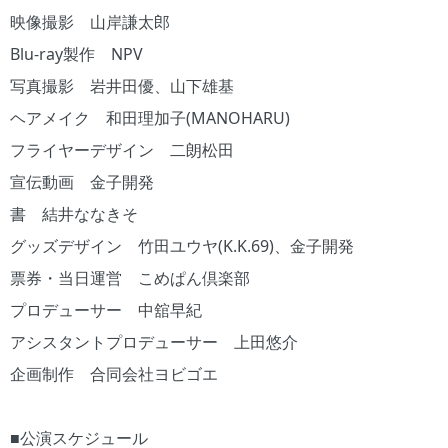
映像撮影 山岸謙太郎
Blu-ray製作 NPV
写真撮影 岩井田優、山下雄基
ヘアメイク 和田理加子(MANOHARU)
フライヤーデザイン 二朗松田
宣伝動画 金子開発
書 結井ななきそ
グッズデザイン 竹田ユウヤ(K.K.69)、金子開発
票券・当日運営 こめぱん倶楽部
プロデューサー 中舘早紀
アシスタントプロデューサー 上田悠介
企画制作 合同会社ヨビゴエ
■公演スケジュール