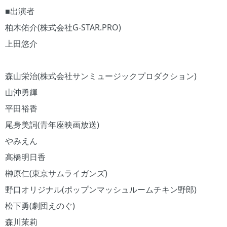
■出演者
柏木佑介(株式会社G-STAR.PRO)
上田悠介
森山栄治(株式会社サンミュージックプロダクション)
山沖勇輝
平田裕香
尾身美詞(青年座映画放送)
やみえん
高橋明日香
榊原仁(東京サムライガンズ)
野口オリジナル(ポップンマッシュルームチキン野郎)
松下勇(劇団えのぐ)
森川茉莉