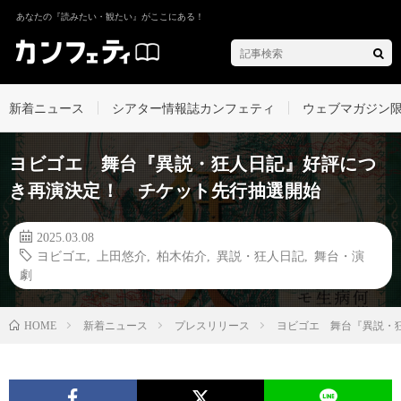
あなたの『読みたい・観たい』がここにある！
新着ニュース
シアター情報誌カンフェティ
ウェブマガジン
ヨビゴエ 舞台『異説・狂人日記』好評につ
き再演決定！ チケット先行抽選開始
2025.03.08
ヨビゴエ
,
上田悠介
,
柏木佑介
,
異説・狂人日記
,
舞台・演
劇
新着ニュース
プレスリリース
ヨビゴエ 舞台『異説・
HOME