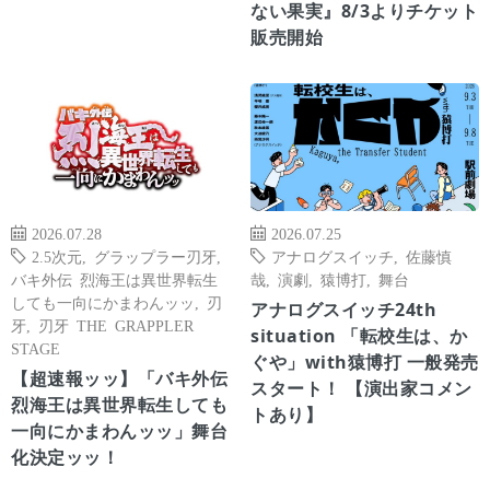
ない果実』8/3よりチケット
販売開始
2026.07.28
2026.07.25
2.5次元
,
グラップラー刃牙
,
アナログスイッチ
,
佐藤慎
バキ外伝 烈海王は異世界転生
哉
,
演劇
,
猿博打
,
舞台
しても一向にかまわんッッ
,
刃
アナログスイッチ24th
牙
,
刃牙 THE GRAPPLER
situation 「転校生は、か
STAGE
ぐや」with猿博打 一般発売
【超速報ッッ】「バキ外伝
スタート！ 【演出家コメン
烈海王は異世界転生しても
トあり】
一向にかまわんッッ」舞台
化決定ッッ！