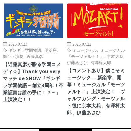
2026.07.23
2026.07.22
ギンギラ学園物語
,
明治座
,
ミュージカル
,
ミュージカル
舞台・演劇
,
近藤真彦
『モーツァルト！』
,
京本大我
,
伊藤あさひ
,
有澤樟太郎
【近藤真彦が贈る学園コメ
【コメントあり】僕こそミ
ディ☆】Thank you very
ュージック― 新楽章、開
マッチ de SHOW『ギンギ
幕！ミュージカル『モーツ
ラ学園物語～創立3周年！卒
ァルト！』上演決定！ ヴ
業証書は誰の手に！？～』
ォルフガング・モーツァル
上演決定！！
ト役に京本大我、有澤樟太
郎、伊藤あさひ