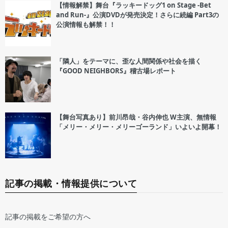
【情報解禁】舞台『ラッキードッグ1 on Stage -Bet
and Run-』公演DVDが発売決定！さらに続編 Part3の
公演情報も解禁！！
「隣人」をテーマに、歪な人間関係や社会を描く
『GOOD NEIGHBORS』稽古場レポート
【舞台写真あり】前川昂哉・谷内伸也 W主演、無情報
「メリー・メリー・メリーゴーランド」いよいよ開幕！
記事の掲載・情報提供について
記事の掲載をご希望の方へ