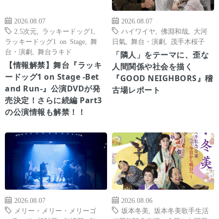
2026.08.07
2026.08.07
2.5次元
,
ラッキードッグ1
,
ハイワイヤ
,
佛淵和哉
,
大河
ラッキードッグ1 on Stage
,
舞
日氣
,
舞台・演劇
,
茂手木桜子
台・演劇
,
舞台ラキド
「隣人」をテーマに、歪な
【情報解禁】舞台『ラッキ
人間関係や社会を描く
ードッグ1 on Stage -Bet
『GOOD NEIGHBORS』稽
and Run-』公演DVDが発
古場レポート
売決定！さらに続編 Part3
の公演情報も解禁！！
2026.08.07
2026.08.06
メリー・メリー・メリーゴ
坂本冬美
,
坂本冬美歌手生活