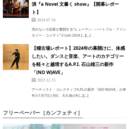
演『a Novel ⽂書く show』【開幕レポー
ト】
2024.07.16
売れない小説家が奮闘する“ヒューマン・ハートフル・ファン
タジー・コメディ” Z-Lion 2024 […][…]
【稽古場レポート】2024年の幕開けに、体感
したい。ダンスと音楽、アートのカテゴリー
を軽々と越境するA.P.I. 石山雄三の新作
「(NO W)AVE」
2023.12.15
アーティスト・コレクティブA.P.I.の新作「(NO W)AVE」が来
年の1月7日と8日、大久保のR […][…]
フリーペーパー［カンフェティ］