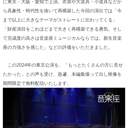
に東京・大阪・愛知で上演。衣裳や大道具・小道具などか
ら具象性・時代性を抜いて再構築した今回の演出では「今
まで以上に大きなテーマがストレートに伝わってくる」
「財産演目をこれほどまで大きく再構築できる勇気、そし
て完成度の高さは音楽座ミュージカルならでは。新生音楽
座の力強さを感じた」などの評価をいただきました。
この2024年の東京公演を、「もっとたくさんの方に見せ
たかった」との声も受け、急遽、未編集撮って出し映像を
期間限定で無料配信いたします。