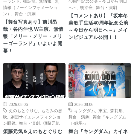
ーランド
,
橋詰龍
,
無情報
,
無
40周年記念公演～今日から明日
情報（ノーインフォメーショ
へ～
,
明治座
,
舞台・演劇
ン）
,
舞台・演劇
【コメントあり】『坂本冬
【舞台写真あり】前川昂
美歌手生活40周年記念公演
哉・谷内伸也 W主演、無情
～今日から明日へ～』メイ
報「メリー・メリー・メリ
ンビジュアル公開！！
ーゴーランド」いよいよ開
幕！
2026.08.06
2026.08.06
えのもとぐりむ
,
もろみの息
キングダム
,
東宝
,
森莉那
,
吹
,
劇団サイエンスフィクショ
舞台・演劇
,
舞台『キングダム
ン眼鏡
,
舞台・演劇
,
須藤元気
Ⅱ-継承-』
須藤元気＆えのもとぐりむ
舞台『キングダム』カイネ