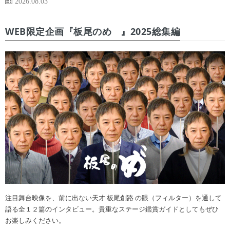
2026.08.03
WEB限定企画『板尾のめ゙』2025総集編
注目舞台映像を、前に出ない天才 板尾創路 の眼（フィルター）を通して
語る全１２篇のインタビュー。貴重なステージ鑑賞ガイドとしてもぜひ
お楽しみください。