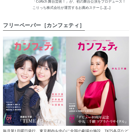
「CoRich 舞台芸術！」が、初の舞台公演をプロデュース！
こりっち株式会社が運営するお薦めステー […][…]
フリーペーパー［カンフェティ］
毎月第1月曜日発行。東京都内を中心に全国の劇場や施設、TKTS各店など