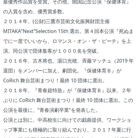
最優秀作品賞を受賞。その他、開国記念公演『保健体育』
の入賞を含め、優秀賞多数。
２０１４年、(公財)三鷹市芸術文化振興財団主催
MITAKA“Next”Selection 15th 選出。第４回本公演『死ぬま
でに一度でいいから、ロマンス・オン・ザ・ビーチ』を上
演。同公演で団体集客が１０００名を突破。
２０１６年、古木将也、湯口光穂、斉藤マッチュ（2019 年
退団）をメンバーに加え、劇団化。『保健体育Ｂ』が
CoRich 舞台芸術まつり！最終 10 団体に選出。
２０１８年、『青春超特急』が『保健体育Ｂ』以来、２年
ぶりに CoRich 舞台芸術まつり！最終 10 団体に選出。この
公演を最後に、“青春演劇卒業”を発表した。
公演とは別に、中高校生に向けての戯曲提供、ワークショ
ップ事業にも積極的に取り組んでおり、２０１７年夏に行