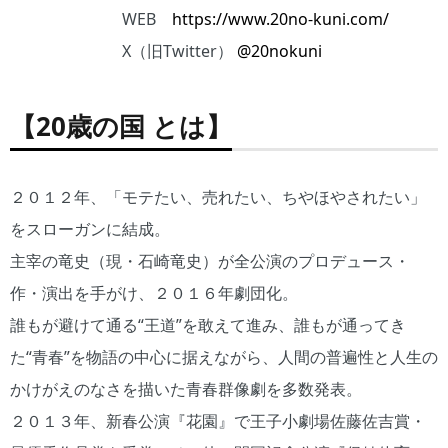
WEB
https://www.20no-kuni.com/
X（旧Twitter）
@20nokuni
【20歳の国 とは】
２０１２年、「モテたい、売れたい、ちやほやされたい」
をスローガンに結成。
主宰の竜史（現・石崎竜史）が全公演のプロデュース・
作・演出を手がけ、２０１６年劇団化。
誰もが避けて通る“王道”を敢えて進み、誰もが通ってき
た“青春”を物語の中心に据えながら、人間の普遍性と人生の
かけがえのなさを描いた青春群像劇を多数発表。
２０１３年、新春公演『花園』で王子小劇場佐藤佐吉賞・