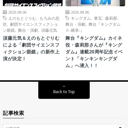
2026.08.06
2026.08.06
えのもとぐりむ
,
もろみの息
キングダム
,
東宝
,
森莉那
,
吹
,
劇団サイエンスフィクショ
舞台・演劇
,
舞台『キングダム
ン眼鏡
,
舞台・演劇
,
須藤元気
Ⅱ-継承-』
須藤元気＆えのもとぐりむ
舞台『キングダム』カイネ
による「劇団サイエンスフ
役・森莉那さんが『キング
ィクション眼鏡」の新作上
ダム』連載20周年記念イベ
演が決定！
ント「キンキンキングダ
ム」へ潜入！！
Back to Top
記事検索