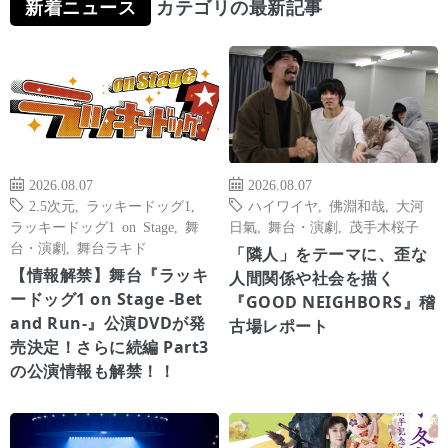
新着ニュース
カテゴリの最新記事
2026.08.07
2026.08.07
2.5次元
,
ラッキードッグ1
,
ハイワイヤ
,
佛淵和哉
,
大河
ラッキードッグ1 on Stage
,
舞
日氣
,
舞台・演劇
,
茂手木桜子
台・演劇
,
舞台ラキド
「隣人」をテーマに、歪な
【情報解禁】舞台『ラッキ
人間関係や社会を描く
ードッグ1 on Stage -Bet
『GOOD NEIGHBORS』稽
and Run-』公演DVDが発
古場レポート
売決定！さらに続編 Part3
の公演情報も解禁！！