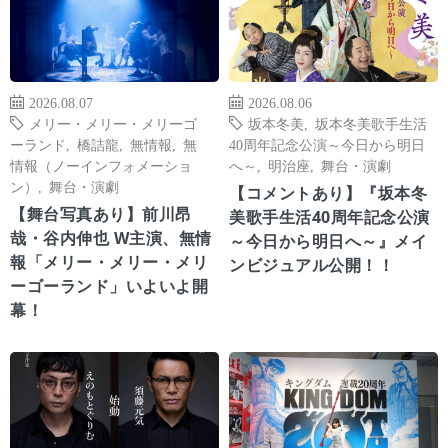
2026.08.07
2026.08.06
メリー・メリー・メリーゴ
坂本冬美
,
坂本冬美歌手生活
ーランド
,
橋詰龍
,
無情報
,
無
40周年記念公演～今日から明日
情報（ノーインフォメーショ
へ～
,
明治座
,
舞台・演劇
ン）
,
舞台・演劇
【コメントあり】『坂本冬
【舞台写真あり】前川昂
美歌手生活40周年記念公演
哉・谷内伸也 W主演、無情
～今日から明日へ～』メイ
報「メリー・メリー・メリ
ンビジュアル公開！！
ーゴーランド」いよいよ開
幕！