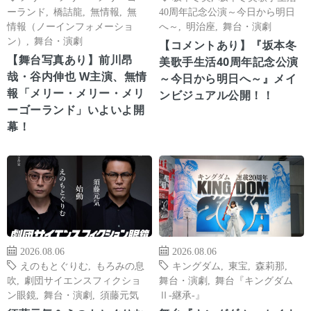
ーランド
,
橋詰龍
,
無情報
,
無
40周年記念公演～今日から明日
情報（ノーインフォメーショ
へ～
,
明治座
,
舞台・演劇
ン）
,
舞台・演劇
【コメントあり】『坂本冬
【舞台写真あり】前川昂
美歌手生活40周年記念公演
哉・谷内伸也 W主演、無情
～今日から明日へ～』メイ
報「メリー・メリー・メリ
ンビジュアル公開！！
ーゴーランド」いよいよ開
幕！
2026.08.06
2026.08.06
えのもとぐりむ
,
もろみの息
キングダム
,
東宝
,
森莉那
,
吹
,
劇団サイエンスフィクショ
舞台・演劇
,
舞台『キングダム
ン眼鏡
,
舞台・演劇
,
須藤元気
Ⅱ-継承-』