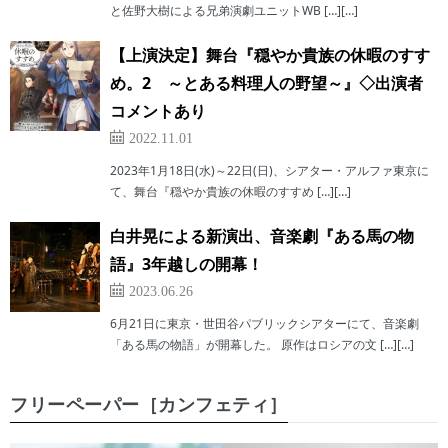
と佐野大樹による兄弟演劇ユニットWB […][…]
【上演決定】舞台『穏やか貴族の休暇のすす
め。2 ～とある料理人の野望～』◇出演者
コメントあり
2022.11.01
2023年1月18日(水)～22日(日)、シアター・アルファ東京に
て、舞台『穏やか貴族の休暇のすすめ […][…]
白井晃による新演出、音楽劇『ある馬の物
語』3年越しの開幕！
2023.06.26
6月21日に東京・世田谷パブリックシアターにて、音楽劇
「ある馬の物語」が開幕した。 原作はロシアの文 […][…]
フリーペーパー［カンフェティ］