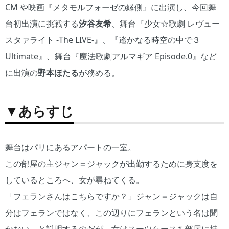
CM や映画『メタモルフォーゼの縁側』に出演し、今回舞
台初出演に挑戦する
汐谷友希
、舞台『少女☆歌劇 レヴュー
スタァライト -The LIVE-』、『遙かなる時空の中で３
Ultimate』、舞台『魔法歌劇アルマギア Episode.0』など
に出演の
野本ほたる
が務める。
▼あらすじ
舞台はパリにあるアパートの一室。
この部屋の主ジャン＝ジャックが出勤するために身支度を
しているところへ、女が尋ねてくる。
「フェランさんはこちらですか？」ジャン＝ジャックは自
分はフェランではなく、この辺りにフェランという名は聞