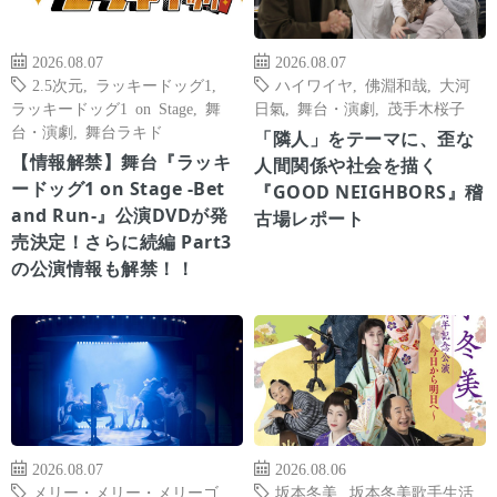
2026.08.07
2026.08.07
2.5次元
,
ラッキードッグ1
,
ハイワイヤ
,
佛淵和哉
,
大河
ラッキードッグ1 on Stage
,
舞
日氣
,
舞台・演劇
,
茂手木桜子
台・演劇
,
舞台ラキド
「隣人」をテーマに、歪な
【情報解禁】舞台『ラッキ
人間関係や社会を描く
ードッグ1 on Stage -Bet
『GOOD NEIGHBORS』稽
and Run-』公演DVDが発
古場レポート
売決定！さらに続編 Part3
の公演情報も解禁！！
2026.08.07
2026.08.06
メリー・メリー・メリーゴ
坂本冬美
,
坂本冬美歌手生活