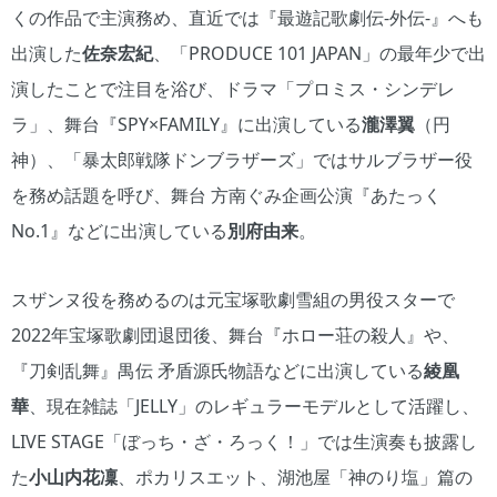
くの作品で主演務め、直近では『最遊記歌劇伝-外伝-』へも
出演した
佐奈宏紀
、「PRODUCE 101 JAPAN」の最年少で出
演したことで注目を浴び、ドラマ「プロミス・シンデレ
ラ」、舞台『SPY×FAMILY』に出演している
瀧澤翼
（円
神）、「暴太郎戦隊ドンブラザーズ」ではサルブラザー役
を務め話題を呼び、舞台 方南ぐみ企画公演『あたっく
No.1』などに出演している
別府由来
。
スザンヌ役を務めるのは元宝塚歌劇雪組の男役スターで
2022年宝塚歌劇団退団後、舞台『ホロー荘の殺人』や、
『刀剣乱舞』禺伝 矛盾源氏物語などに出演している
綾凰
華
、現在雑誌「JELLY」のレギュラーモデルとして活躍し、
LIVE STAGE「ぼっち・ざ・ろっく！」では生演奏も披露し
た
小山内花凜
、ポカリスエット、湖池屋「神のり塩」篇の