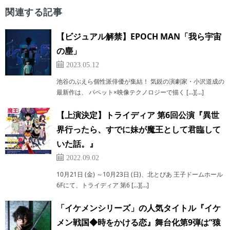
関連する記事
【ビジュアル解禁】EPOCH MAN「我ら宇宙
の塵」
2023.05.12
池谷のぶえら個性派俳優が集結！ 気鋭の演劇家・小沢道成の
最新作は、 パペット×映像テクノロジーで描く […][…]
【上演決定】トライディア 第6回公演『異世
界行ったら、すでに妹が魔王として君臨して
いた話。』
2022.09.02
10月21日 (金) ～10月23日 (日)、北とぴあ 王子ドームホール
6Fにて、トライディア 第6 […][…]
「イケメンシリーズ」の人気タイトル『イケ
メン戦国◆時をかける恋』舞台化第9弾は”猿