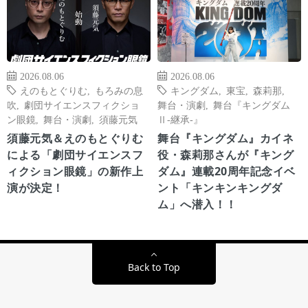
2026.08.06
2026.08.06
えのもとぐりむ
,
もろみの息
キングダム
,
東宝
,
森莉那
,
吹
,
劇団サイエンスフィクショ
舞台・演劇
,
舞台『キングダム
ン眼鏡
,
舞台・演劇
,
須藤元気
Ⅱ-継承-』
須藤元気＆えのもとぐりむ
舞台『キングダム』カイネ
による「劇団サイエンスフ
役・森莉那さんが『キング
ィクション眼鏡」の新作上
ダム』連載20周年記念イベ
演が決定！
ント「キンキンキングダ
ム」へ潜入！！
Back to Top