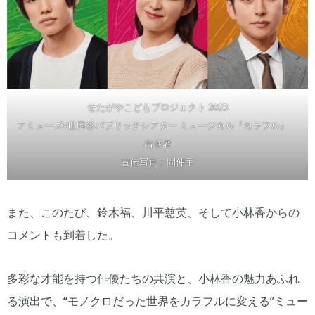
せたがやこどもプロジェクト 2023
アミューズ×世田谷パブリックシアター ミュージカル『カラフル』
出演者
宣伝写真：間仲宇
また、このたび、鈴木福、川平慈英、そして小林香からの
コメントも到着した。
多彩な才能を持つ俳優たちの共演と、小林香の魅力あふれ
る演出で、“モノクロだった世界をカラフルに変える”ミュー