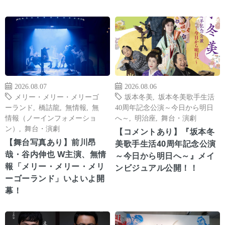
2026.08.07
2026.08.06
メリー・メリー・メリーゴ
坂本冬美
,
坂本冬美歌手生活
ーランド
,
橋詰龍
,
無情報
,
無
40周年記念公演～今日から明日
情報（ノーインフォメーショ
へ～
,
明治座
,
舞台・演劇
ン）
,
舞台・演劇
【コメントあり】『坂本冬
【舞台写真あり】前川昂
美歌手生活40周年記念公演
哉・谷内伸也 W主演、無情
～今日から明日へ～』メイ
報「メリー・メリー・メリ
ンビジュアル公開！！
ーゴーランド」いよいよ開
幕！