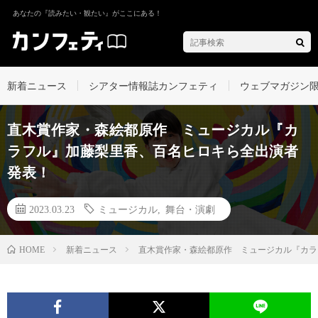
あなたの『読みたい・観たい』がここにある！
新着ニュース
シアター情報誌カンフェティ
ウェブマガジン
直木賞作家・森絵都原作 ミュージカル『カ
ラフル』加藤梨里香、百名ヒロキら全出演者
発表！
2023.03.23
ミュージカル
,
舞台・演劇
新着ニュース
直木賞作家・森絵都原作 ミュージカル『カ
HOME