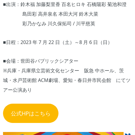
■出演：鈴木福 加藤梨里香 百名ヒロキ 石橋陽彩 菊池和澄
島田彩 高井泉名 本田大河 鈴木大菜
彩乃かなみ 川久保拓司 / 川平慈英
■日程：2023 年 7 月 22 日（土）～8 月 6 日（日）
■会場：世田谷パブリックシアター
※兵庫・兵庫県立芸術文化センター 阪急 中ホール、茨
城・水戸芸術館 ACM劇場、愛知・春日井市民会館 にてツ
アー公演あり
公式HPはこちら