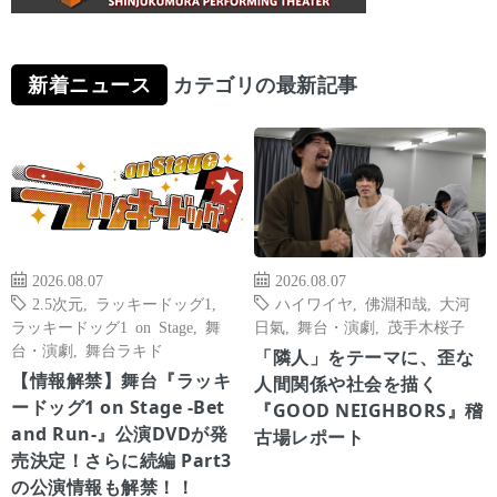
新着ニュース
カテゴリの最新記事
2026.08.07
2026.08.07
2.5次元
,
ラッキードッグ1
,
ハイワイヤ
,
佛淵和哉
,
大河
ラッキードッグ1 on Stage
,
舞
日氣
,
舞台・演劇
,
茂手木桜子
台・演劇
,
舞台ラキド
「隣人」をテーマに、歪な
【情報解禁】舞台『ラッキ
人間関係や社会を描く
ードッグ1 on Stage -Bet
『GOOD NEIGHBORS』稽
and Run-』公演DVDが発
古場レポート
売決定！さらに続編 Part3
の公演情報も解禁！！