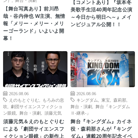
【コメントあり】『坂本冬
【舞台写真あり】前川昂
美歌手生活40周年記念公演
哉・谷内伸也 W主演、無情
～今日から明日へ～』メイ
報「メリー・メリー・メリ
ンビジュアル公開！！
ーゴーランド」いよいよ開
幕！
2026.08.06
2026.08.06
えのもとぐりむ
,
もろみの息
キングダム
,
東宝
,
森莉那
,
吹
,
劇団サイエンスフィクショ
舞台・演劇
,
舞台『キングダム
ン眼鏡
,
舞台・演劇
,
須藤元気
Ⅱ-継承-』
須藤元気＆えのもとぐりむ
舞台『キングダム』カイネ
による「劇団サイエンスフ
役・森莉那さんが『キング
ィクション眼鏡」の新作上
ダム』連載20周年記念イベ