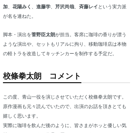
加
、
花陽みく
、
進藤学
、
芹沢尚哉
、
斉藤レイ
という実力派
が名を連ねた。
脚本・演出を
菅野臣太朗
が担当。客席に珈琲の香りが漂う
ような演出や、セットもリアルに拘り、移動珈琲店は本物
の軽トラを改造してキッチンカーを制作する予定だ。
校條拳太朗 コメント
この度、青山一役を演じさせていただく校條拳太朗です。
原作漫画も元々読んでいたので、出演のお話を頂きとても
嬉しく思います。
実際に珈琲を飲んだ後のように、皆さまがホッと優しい気