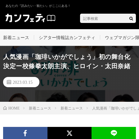
あなたの『読みたい・観たい』がここにある！
新着ニュース
シアター情報誌カンフェティ
ウェブマガジン
人気漫画「珈琲いかがでしょう」初の舞台化
決定ー校條拳太朗主演、ヒロイン・太田奈緒
2023.03.15
新着ニュース
新着ニュース
人気漫画「珈琲いかがでし
HOME