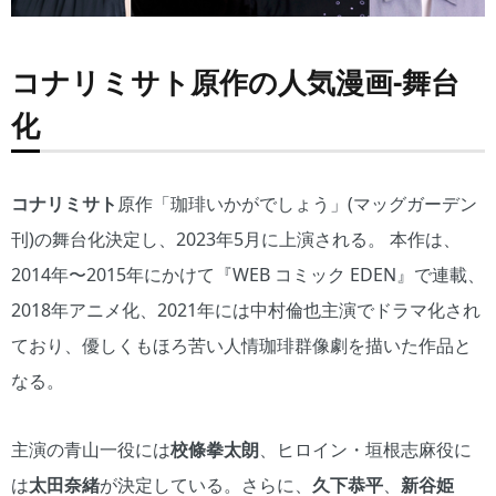
コナリミサト原作の人気漫画-舞台
化
コナリミサト
原作「珈琲いかがでしょう」(マッグガーデン
刊)の舞台化決定し、2023年5月に上演される。 本作は、
2014年〜2015年にかけて『WEB コミック EDEN』で連載、
2018年アニメ化、2021年には中村倫也主演でドラマ化され
ており、優しくもほろ苦い人情珈琲群像劇を描いた作品と
なる。
主演の青山一役には
校條拳太朗
、ヒロイン・垣根志麻役に
は
太田奈緒
が決定している。さらに、
久下恭平
、
新谷姫