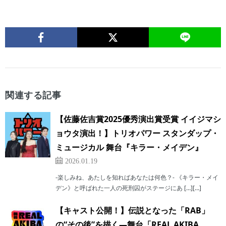
関連する記事
【佐藤佐吉賞2025優秀演出賞受賞 イイジマシ
ョウタ演出！】トリオパワー スタンダップ・
ミュージカル 舞台『キラー・メイデン』
2026.01.19
-楽しみね、あたしを知ればあなたは何色？- 《キラー・メイ
デン》と呼ばれた一人の死刑囚がステージにあ […][…]
【キャスト公開！】伝説となった「RAB」
の“その後”を描く―舞台「REAL AKIBA