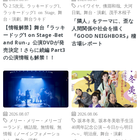
2.5次元
,
ラッキードッグ1
,
ハイワイヤ
,
佛淵和哉
,
大河
ラッキードッグ1 on Stage
,
舞
日氣
,
舞台・演劇
,
茂手木桜子
台・演劇
,
舞台ラキド
「隣人」をテーマに、歪な
【情報解禁】舞台『ラッキ
人間関係や社会を描く
ードッグ1 on Stage -Bet
『GOOD NEIGHBORS』稽
and Run-』公演DVDが発
古場レポート
売決定！さらに続編 Part3
の公演情報も解禁！！
2026.08.07
2026.08.06
メリー・メリー・メリーゴ
坂本冬美
,
坂本冬美歌手生活
ーランド
,
橋詰龍
,
無情報
,
無
40周年記念公演～今日から明日
情報（ノーインフォメーショ
へ～
,
明治座
,
舞台・演劇
ン）
,
舞台・演劇