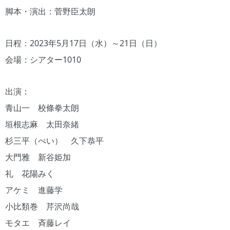
脚本・演出：菅野臣太朗
日程：2023年5月17日（水）～21日（日）
会場：シアター1010
出演：
青山一 校條拳太朗
垣根志麻 太田奈緒
杉三平（ぺい） 久下恭平
大門雅 新谷姫加
礼 花陽みく
アケミ 進藤学
小比類巻 芹沢尚哉
モタエ 斉藤レイ